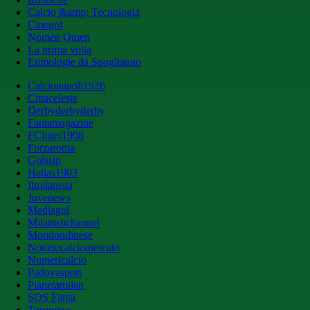
Calcio &amp; Tecnologia
Cinegol
Nomen Omen
La prima volta
Etimologie da Spogliatoio
Calcionapoli1926
Cittaceleste
Derbyderbyderby
Fantamagazine
FCInter1908
Forzaroma
Golssip
Hellas1903
Ilmilanista
Juvenews
Mediagol
Milanistichannel
Mondoudinese
Notiziecalciomercato
Numericalcio
Padovasport
Pianetamilan
SOS Fanta
Toronews