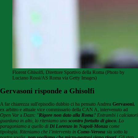
Florent Ghisolfi, Direttore Sportivo della Roma (Photo by
Luciano Rossi/AS Roma via Getty Images)
Gervasoni risponde a Ghisolfi
A far chiarezza sull'episodio dubbio ci ha pensato Andrea
Gervasoni
,
ex arbitro e attuale vice commissario della CAN A, intervenuto ad
Open Var
a
Dazn: "
Rigore non dato alla Roma
? Entrambi i calciatori
guardano in alto, lo riteniamo uno
scontro fortuito di gioco
. Lo
paragoniamo a quello di
Di Lorenzo in Napoli-Monza
come
tipologia. Riteniamo che l’intervento in
Como-Verona
sia sotto la
nostra soglia,
non vogliamo che micro-pestoni siano rigori
. Gli step