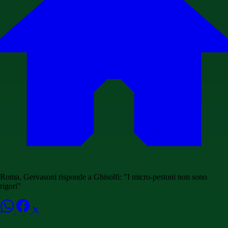
Roma, Gervasoni risponde a Ghisolfi: "I micro-pestoni non sono
rigori"