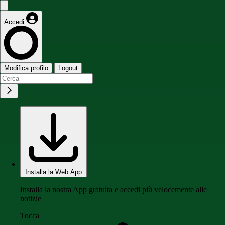
Accedi
Modifica profilo
Logout
Installa la Web App
Installa la nostra App gratuita e accedi più velocemente alle
notizie
Tocca