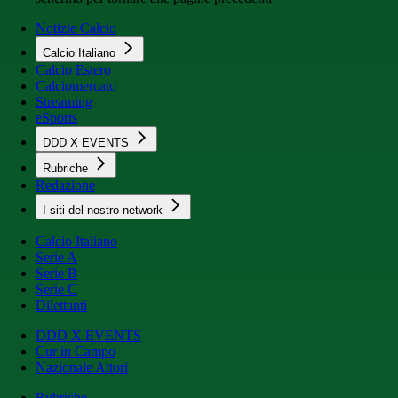
Notizie Calcio
Calcio Italiano
Calcio Estero
Calciomercato
Streaming
eSports
DDD X EVENTS
Rubriche
Redazione
I siti del nostro network
Calcio Italiano
Serie A
Serie B
Serie C
Dilettanti
DDD X EVENTS
Cur in Campo
Nazionale Attori
Rubriche