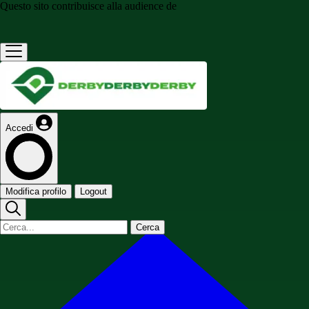
Questo sito contribuisce alla audience de
Accedi
Modifica profilo
Logout
Cerca