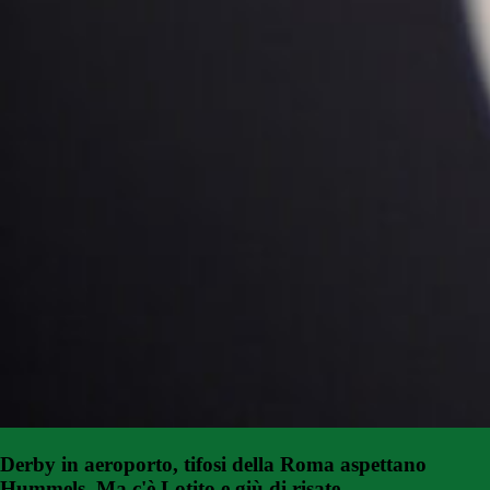
Derby in aeroporto, tifosi della Roma aspettano
Hummels. Ma c'è Lotito e giù di risate