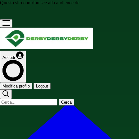
Questo sito contribuisce alla audience de
Accedi
Modifica profilo
Logout
Cerca