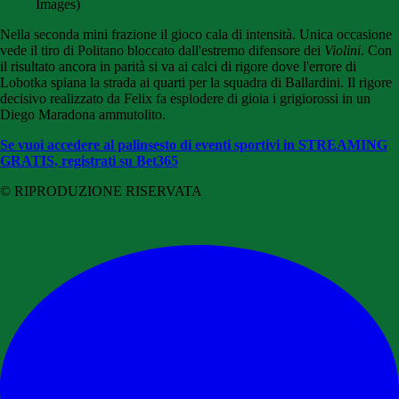
Images)
Nella seconda mini frazione il gioco cala di intensità. Unica occasione
vede il tiro di Politano bloccato dall'estremo difensore dei
Violini
. Con
il risultato ancora in parità si va ai calci di rigore dove l'errore di
Lobotka spiana la strada ai quarti per la squadra di Ballardini. Il rigore
decisivo realizzato da Felix fa esplodere di gioia i grigiorossi in un
Diego Maradona ammutolito.
Se vuoi accedere al palinsesto di eventi sportivi in STREAMING
GRATIS, registrati su Bet365
© RIPRODUZIONE RISERVATA