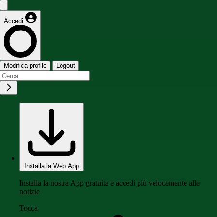
Accedi
Modifica profilo
Logout
Installa la Web App
Installa la nostra App gratuita e accedi più velocemente alle
notizie
Tocca