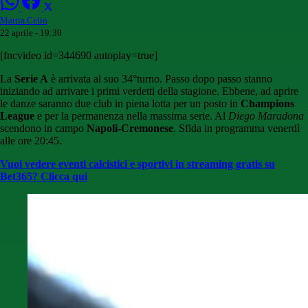
Mattia Celio
22 aprile - 19:30
[fncvideo id=344690 autoplay=true]
La
Serie A
è arrivata al suo 34°turno. Passo dopo passo stanno
iniziando ad arrivare i primi verdetti della stagione. Ebbene, ad aprire
le danze saranno due club in piena lotta per un posto in
Champions
League
e per la permanenza nella massima serie. Al
Diego Maradona
scendono in campo
Napoli-Cremonese
. Sfida in programma venerdì
alle ore 20:45.
Vuoi vedere eventi calcistici e sportivi in streaming gratis su
Bet365? Clicca qui