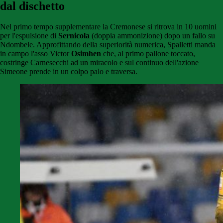
dal dischetto
Nel primo tempo supplementare la Cremonese si ritrova in 10 uomini
per l'espulsione di
Sernicola
(doppia ammonizione) dopo un fallo su
Ndombele. Approfittando della superiorità numerica, Spalletti manda
in campo l'asso Victor
Osimhen
che, al primo pallone toccato,
costringe Carnesecchi ad un miracolo e sul continuo dell'azione
Simeone prende in un colpo palo e traversa.