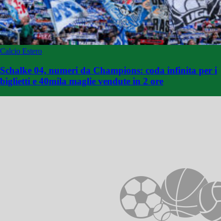
Calcio Estero
Schalke 04, numeri da Champions: coda infinita per i
biglietti e 40mila maglie vendute in 2 ore