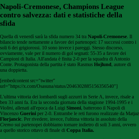
Napoli-Cremonese, Champions League
contro salvezza: dati e statistiche della
sfida
Quella di venerdì sarà la sfida numero 34 tra
Napoli-Cremonese
. Il
bilancio tende nettamente a favore dei partenopei: 17 successi contro i
soli 6 dei grigiorossi. 10 sono invece i pareggi. Stesso discorso,
ovviamente, vale per il numero di gol segnati: 55-35 a favore dei
Campioni di Italia. All'andata è finita 2-0 per la squadra di Antonio
Conte. Protagonista della partita è stato Rasmus
Hojlund
, autore di
una doppietta.
[embedcontent src="twitter"
url="https://x.com/Osasuna/status/2046302885156356540"]
L'ultima vittoria dei lombardi sugli azzurri in Serie A, invece, risale a
ben 33 anni fa. Era la seconda giornata della stagione 1994-1995 e i
Violini
, allenati all'epoca da Luigi
Simoni
, batterono il Napoli di
Vincenzo
Guerini
per 2-0. Entrambe le reti furono realizzate da Matjaz
Florjancic
. Per rivedere, invece, l'ultima vittoria in assoluto della
Cremo
sui partenopei dobbiamo tornare indietro di soli 3 anni, ovvero
a quello storico ottavo di finale di
Coppa Italia.