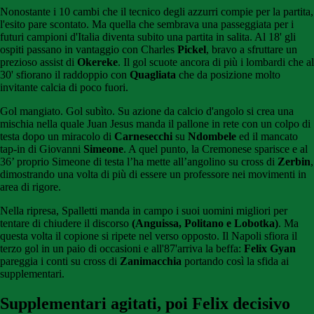
Nonostante i 10 cambi che il tecnico degli azzurri compie per la partita,
l'esito pare scontato. Ma quella che sembrava una passeggiata per i
futuri campioni d'Italia diventa subito una partita in salita. Al 18' gli
ospiti passano in vantaggio con Charles
Pickel
, bravo a sfruttare un
prezioso assist di
Okereke
. Il gol scuote ancora di più i lombardi che al
30' sfiorano il raddoppio con
Quagliata
che da posizione molto
invitante calcia di poco fuori.
Gol mangiato. Gol subìto. Su azione da calcio d'angolo si crea una
mischia nella quale Juan Jesus manda il pallone in rete con un colpo di
testa dopo un miracolo di
Carnesecchi
su
Ndombele
ed il mancato
tap-in di Giovanni
Simeone
. A quel punto, la Cremonese sparisce e al
36’ proprio Simeone di testa l’ha mette all’angolino su cross di
Zerbin
,
dimostrando una volta di più di essere un professore nei movimenti in
area di rigore.
Nella ripresa, Spalletti manda in campo i suoi uomini migliori per
tentare di chiudere il discorso
(Anguissa, Politano e Lobotka)
. Ma
questa volta il copione si ripete nel verso opposto. Il Napoli sfiora il
terzo gol in un paio di occasioni e all'87'arriva la beffa:
Felix Gyan
pareggia i conti su cross di
Zanimacchia
portando così la sfida ai
supplementari.
Supplementari agitati, poi Felix decisivo