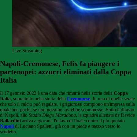
Live Streaming
Napoli-Cremonese, Felix fa piangere i
partenopei: azzurri eliminati dalla Coppa
Italia
Il 17 gennaio 2023 è una data che rimarrà nella storia della
Coppa
Italia
, soprattutto nella storia della
Cremonese
. In una di quelle serate
che solo il calcio può regalare, i grigiorossi compiono un'impresa sulla
quale ben pochi, se non nessuno, avrebbe scommesso. Sotto il diluvio
di Napoli, allo
Stadio Diego Maradona
, la squadra allenata da Davide
Ballardini
arriva a giocarsi l'ottavo di finale contro il più quotato
Napoli
di Luciano Spalletti, già con un piede e mezzo verso lo
scudetto.