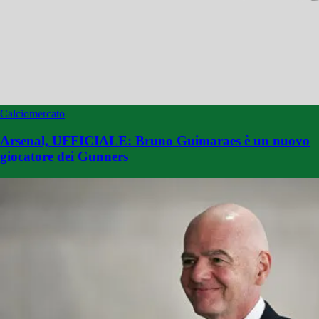
Calciomercato
Arsenal, UFFICIALE: Bruno Guimaraes è un nuovo
giocatore dei Gunners