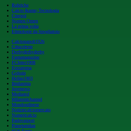
Rubriche
Calcio &amp; Tecnologia
Cinegol
Nomen Omen
La prima volta
Etimologie da Spogliatoio
Calcionapoli1926
Cittaceleste
Derbyderbyderby
Fantamagazine
FCInter1908
Forzaroma
Golssip
Hellas1903
Ilmilanista
Juvenews
Mediagol
Milanistichannel
Mondoudinese
Notiziecalciomercato
Numericalcio
Padovasport
Pianetamilan
SOS Fanta