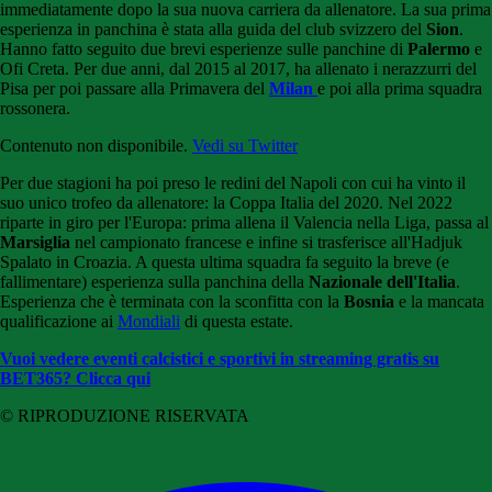
immediatamente dopo la sua nuova carriera da allenatore. La sua prima
esperienza in panchina è stata alla guida del club svizzero del
Sion
.
Hanno fatto seguito due brevi esperienze sulle panchine di
Palermo
e
Ofi Creta. Per due anni, dal 2015 al 2017, ha allenato i nerazzurri del
Pisa per poi passare alla Primavera del
Milan
e poi alla prima squadra
rossonera.
Contenuto non disponibile.
Vedi su Twitter
Per due stagioni ha poi preso le redini del Napoli con cui ha vinto il
suo unico trofeo da allenatore: la Coppa Italia del 2020. Nel 2022
riparte in giro per l'Europa: prima allena il Valencia nella Liga, passa al
Marsiglia
nel campionato francese e infine si trasferisce all'Hadjuk
Spalato in Croazia. A questa ultima squadra fa seguito la breve (e
fallimentare) esperienza sulla panchina della
Nazionale dell'Italia
.
Esperienza che è terminata con la sconfitta con la
Bosnia
e la mancata
qualificazione ai
Mondiali
di questa estate.
Vuoi vedere eventi calcistici e sportivi in streaming gratis su
BET365? Clicca qui
© RIPRODUZIONE RISERVATA