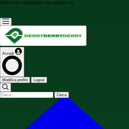
Questo sito contribuisce alla audience de
Accedi
Modifica profilo
Logout
Cerca