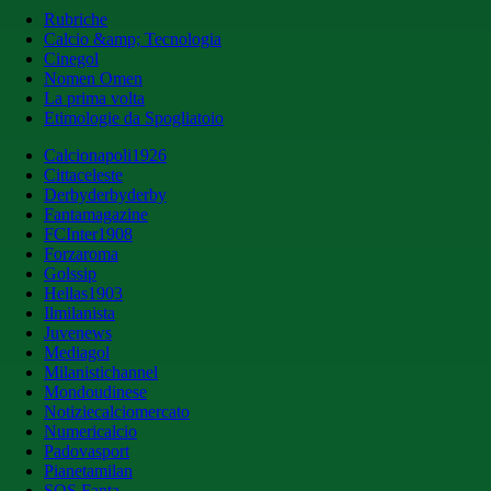
Rubriche
Calcio &amp; Tecnologia
Cinegol
Nomen Omen
La prima volta
Etimologie da Spogliatoio
Calcionapoli1926
Cittaceleste
Derbyderbyderby
Fantamagazine
FCInter1908
Forzaroma
Golssip
Hellas1903
Ilmilanista
Juvenews
Mediagol
Milanistichannel
Mondoudinese
Notiziecalciomercato
Numericalcio
Padovasport
Pianetamilan
SOS Fanta