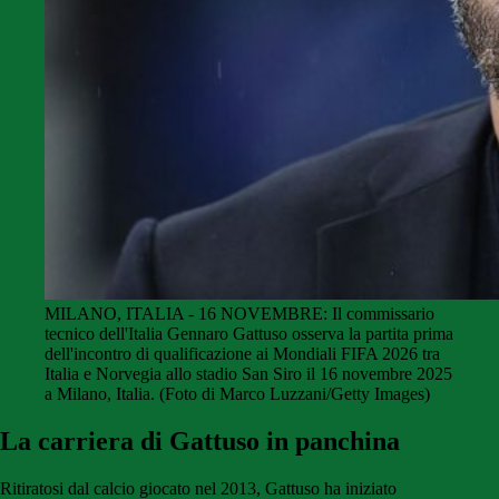
MILANO, ITALIA - 16 NOVEMBRE: Il commissario
tecnico dell'Italia Gennaro Gattuso osserva la partita prima
dell'incontro di qualificazione ai Mondiali FIFA 2026 tra
Italia e Norvegia allo stadio San Siro il 16 novembre 2025
a Milano, Italia. (Foto di Marco Luzzani/Getty Images)
La carriera di Gattuso in panchina
Ritiratosi dal calcio giocato nel 2013, Gattuso ha iniziato