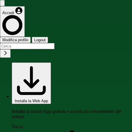
Accedi
Modifica profilo
Logout
Installa la Web App
Installa la nostra App gratuita e accedi più velocemente alle
notizie
Tocca