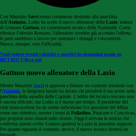
Con Maurizio
Sarri
ormai certamente destinato alla panchina
dell'
Atalanta
, Lotito ha scelto il nuovo allenatore della
Lazio
: trattasi
di Gennaro
Gattuso
, ex commissario tecnico della Nazionale. Come
riferisce
Fabrizio Romano
, l'allenatore avrebbe già accettato l'offerta:
le parti sarebbero a lavoro per sistemare i dettagli e i documenti.
Manca, dunque, solo l'ufficialità.
Vuoi vedere eventi calcistici e sportivi in streaming gratis su
BET365? Clicca qui
Gattuso nuovo allenatore della Lazio
Mentre Maurizio
Sarri
si appresta a firmare un contratto triennale con
l'
Atalanta
, la dirigenza laziale ha deciso chi prenderà il suo posto sulla
panchina della squadra della Capitale. L'addio del tecnico toscano non
è ancora ufficiale, ma Lotito si è mosso per tempo. Il presidente del
club biancoceleste ha da subito individuato l'ex giocatore del Milan
come suo obiettivo, mentre i nomi di
Palladino
, Pisacane e Conceicao,
pur proposti sono rimasti sullo sfondo. Oggi è arrivata la notizia che
conferma questa scelta: Gattuso guiderà la Lazio la prossima stagione.
Per quanto riguarda il contratto, invece, il nuovo tecnico firmerà un
biennale.