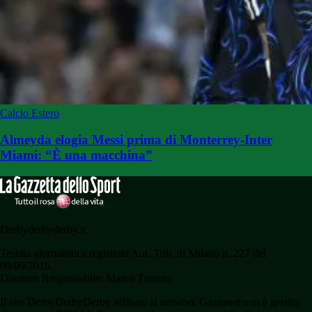
Calcio Estero
Almeyda elogia Messi prima di Monterrey-Inter
Miami: “È una macchina”
Derbyderbyderby.it
Testata giornalistica registrata Aut. Trib. di Milano n. 227 del
09/09/2016.
Direttore Responsabile: Marco Torretta
Il sito DerbyDerbyDerby affiliato al network Gazzanet non è gestito