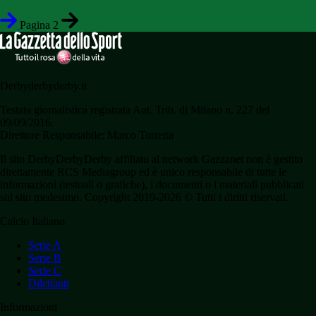
Pagina 2
Derbyderbyderby.it
Testata giornalistica registrata Aut. Trib. di Milano n. 227 del
09/09/2016.
Direttore Responsabile: Marco Torretta
Il sito DerbyDerbyDerby affiliato al network Gazzanet non è gestito
direttamente RCS Mediagroup ed è unico responsabile di tutte le
informazioni (testuali o grafiche), i documenti o i materiali pubblicati
sul sito medesimo. Copyright 2019-2026 © Tutti i diritti riservati.
Calcio Italiano
Serie A
Serie B
Serie C
Dilettanti
Informazioni