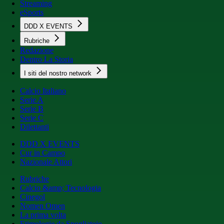
Streaming
eSports
DDD X EVENTS
Rubriche
Redazione
Dentro La Storia
I siti del nostro network
Calcio Italiano
Serie A
Serie B
Serie C
Dilettanti
DDD X EVENTS
Cur in Campo
Nazionale Attori
Rubriche
Calcio &amp; Tecnologia
Cinegol
Nomen Omen
La prima volta
Etimologie da Spogliatoio