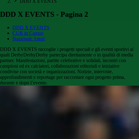
DDD X EVENTS
DDD X EVENTS - Pagina 2
DDD X EVENTS
CUR in Campo
Nazionale Attori
DDD X EVENTS raccoglie i progetti speciali e gli eventi sportivi ai
quali DerbyDerbyDerby partecipa direttamente o in qualità di media
partner. Manifestazioni, partite celebrative e solidali, incontri con
campioni ed ex calciatori, collaborazioni editoriali e iniziative
condivise con società e organizzazioni. Notizie, interviste,
approfondimenti e reportage per raccontare ogni progetto prima,
durante e dopo l’evento.