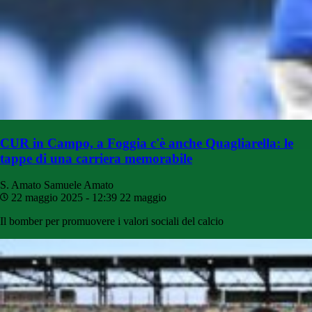
CUR in Campo, a Foggia c'è anche Quagliarella: le
tappe di una carriera memorabile
S. Amato
Samuele Amato
22 maggio 2025 - 12:39
22 maggio
Il bomber per promuovere i valori sociali del calcio