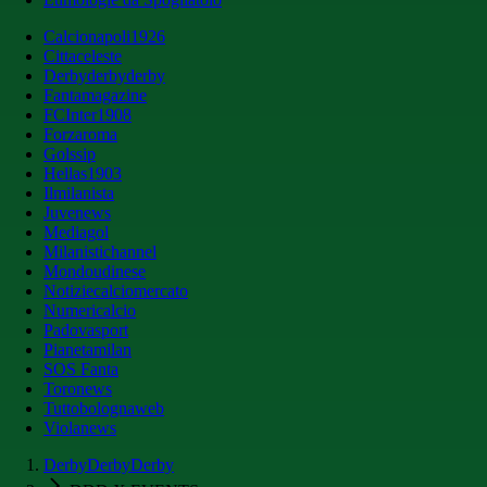
Calcionapoli1926
Cittaceleste
Derbyderbyderby
Fantamagazine
FCInter1908
Forzaroma
Golssip
Hellas1903
Ilmilanista
Juvenews
Mediagol
Milanistichannel
Mondoudinese
Notiziecalciomercato
Numericalcio
Padovasport
Pianetamilan
SOS Fanta
Toronews
Tuttobolognaweb
Violanews
DerbyDerbyDerby