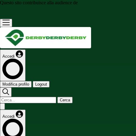
Questo sito contribuisce alla audience de
Accedi
Modifica profilo
Logout
Cerca
Accedi