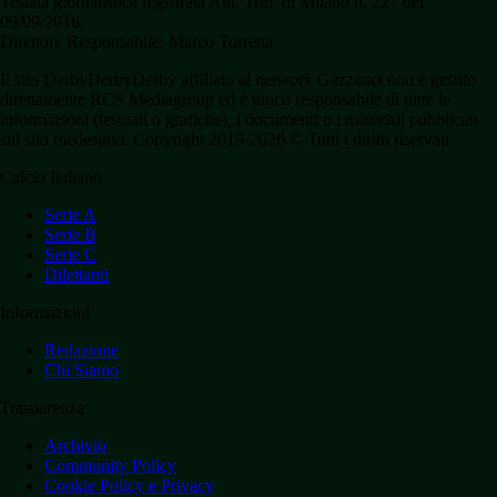
Testata giornalistica registrata Aut. Trib. di Milano n. 227 del
09/09/2016.
Direttore Responsabile: Marco Torretta
Il sito DerbyDerbyDerby affiliato al network Gazzanet non è gestito
direttamente RCS Mediagroup ed è unico responsabile di tutte le
informazioni (testuali o grafiche), i documenti o i materiali pubblicati
sul sito medesimo. Copyright 2019-2026 © Tutti i diritti riservati.
Calcio Italiano
Serie A
Serie B
Serie C
Dilettanti
Informazioni
Redazione
Chi Siamo
Trasparenza
Archivio
Community Policy
Cookie Policy e Privacy