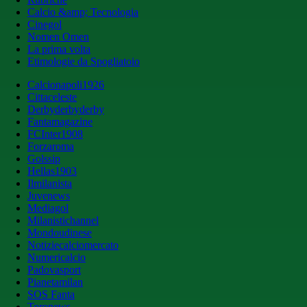
Calcio &amp; Tecnologia
Cinegol
Nomen Omen
La prima volta
Etimologie da Spogliatoio
Calcionapoli1926
Cittaceleste
Derbyderbyderby
Fantamagazine
FCInter1908
Forzaroma
Golssip
Hellas1903
Ilmilanista
Juvenews
Mediagol
Milanistichannel
Mondoudinese
Notiziecalciomercato
Numericalcio
Padovasport
Pianetamilan
SOS Fanta
Toronews