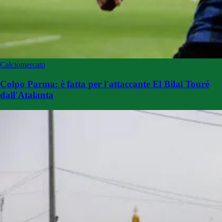
Calciomercato
Colpo Parma: è fatta per l'attaccante El Bilal Touré
dall'Atalanta