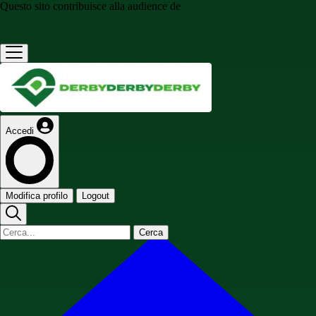
Questo sito contribuisce alla audience de
Accedi
Modifica profilo
Logout
Cerca