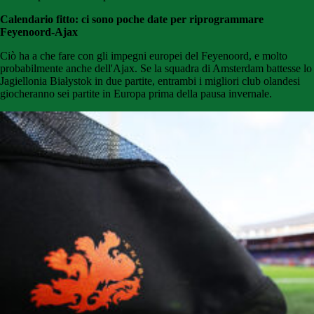
Calendario fitto: ci sono poche date per riprogrammare
Feyenoord-Ajax
Ciò ha a che fare con gli impegni europei del Feyenoord, e molto
probabilmente anche dell'Ajax. Se la squadra di Amsterdam battesse lo
Jagiellonia Białystok in due partite, entrambi i migliori club olandesi
giocheranno sei partite in Europa prima della pausa invernale.