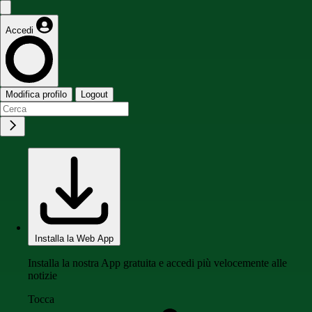
Accedi
Modifica profilo
Logout
Installa la Web App
Installa la nostra App gratuita e accedi più velocemente alle
notizie
Tocca