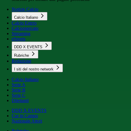
Notizie Calcio
Calcio Italiano
Calcio Estero
Calciomercato
Streaming
eSports
DDD X EVENTS
Rubriche
Redazione
I siti del nostro network
Calcio Italiano
Serie A
Serie B
Serie C
Dilettanti
DDD X EVENTS
Cur in Campo
Nazionale Attori
Rubriche