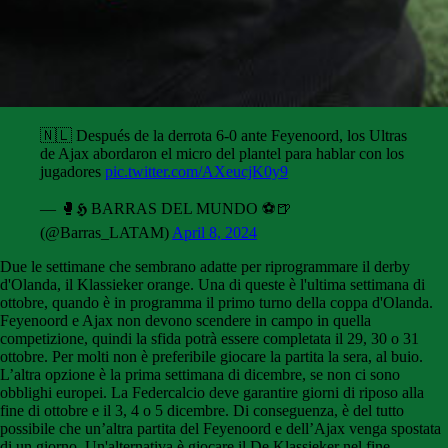
🇳🇱 Después de la derrota 6-0 ante Feyenoord, los Ultras
de Ajax abordaron el micro del plantel para hablar con los
jugadores
pic.twitter.com/AXeucjK0y9
— 🥊𝕳 BARRAS DEL MUNDO ⚽🍺
(@Barras_LATAM)
April 8, 2024
Due le settimane che sembrano adatte per riprogrammare il derby
d'Olanda, il Klassieker orange. Una di queste è l'ultima settimana di
ottobre, quando è in programma il primo turno della coppa d'Olanda.
Feyenoord e Ajax non devono scendere in campo in quella
competizione, quindi la sfida potrà essere completata il 29, 30 o 31
ottobre. Per molti non è preferibile giocare la partita la sera, al buio.
L’altra opzione è la prima settimana di dicembre, se non ci sono
obblighi europei. La Federcalcio deve garantire giorni di riposo alla
fine di ottobre e il 3, 4 o 5 dicembre. Di conseguenza, è del tutto
possibile che un’altra partita del Feyenoord e dell’Ajax venga spostata
di un giorno. Un'alternativa è giocare il De Klassieker nel fine