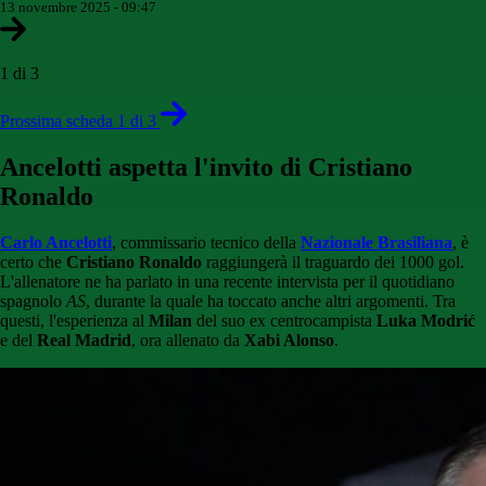
13 novembre 2025 - 09:47
1 di 3
Prossima scheda 1 di 3
Ancelotti aspetta l'invito di Cristiano
Ronaldo
Carlo Ancelotti
, commissario tecnico della
Nazionale Brasiliana
, è
certo che
Cristiano Ronaldo
raggiungerà il traguardo dei 1000 gol.
L'allenatore ne ha parlato in una recente intervista per il quotidiano
spagnolo
AS
, durante la quale ha toccato anche altri argomenti. Tra
questi, l'esperienza al
Milan
del suo ex centrocampista
Luka Modrić
e del
Real Madrid
, ora allenato da
Xabi Alonso
.