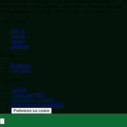
direttamente RCS Mediagroup ed è unico responsabile di tutte le
informazioni (testuali o grafiche), i documenti o i materiali pubblicati
sul sito medesimo. Copyright 2019-2026 © Tutti i diritti riservati.
Calcio Italiano
Serie A
Serie B
Serie C
Dilettanti
Informazioni
Redazione
Chi Siamo
Trasparenza
Archivio
Community Policy
Cookie Policy e Privacy
Dichiarazione di accessibilità
Preferenze sui cookie