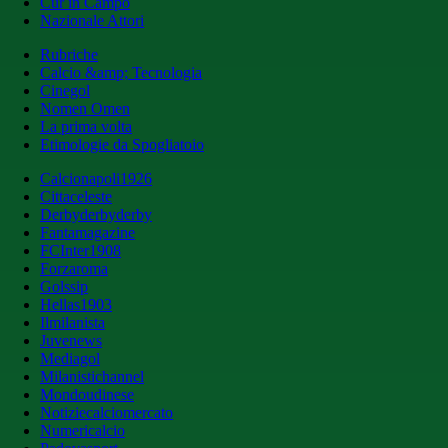
Cur in Campo
Nazionale Attori
Rubriche
Calcio &amp; Tecnologia
Cinegol
Nomen Omen
La prima volta
Etimologie da Spogliatoio
Calcionapoli1926
Cittaceleste
Derbyderbyderby
Fantamagazine
FCInter1908
Forzaroma
Golssip
Hellas1903
Ilmilanista
Juvenews
Mediagol
Milanistichannel
Mondoudinese
Notiziecalciomercato
Numericalcio