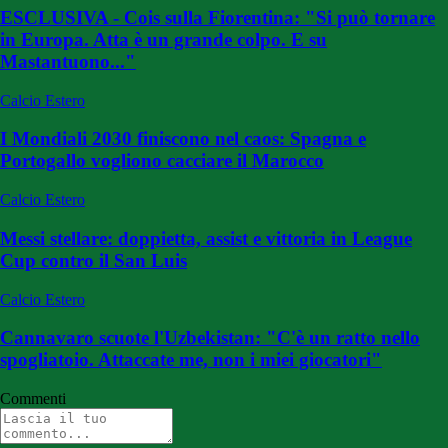
ESCLUSIVA - Cois sulla Fiorentina: "Si può tornare
in Europa. Atta è un grande colpo. E su
Mastantuono..."
Calcio Estero
I Mondiali 2030 finiscono nel caos: Spagna e
Portogallo vogliono cacciare il Marocco
Calcio Estero
Messi stellare: doppietta, assist e vittoria in League
Cup contro il San Luis
Calcio Estero
Cannavaro scuote l'Uzbekistan: "C'è un ratto nello
spogliatoio. Attaccate me, non i miei giocatori"
Commenti