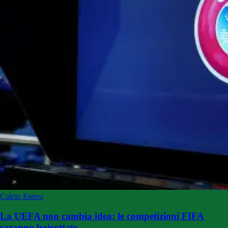
Calcio Estero
La UEFA non cambia idea: le competizioni FIFA
saranno boicottate