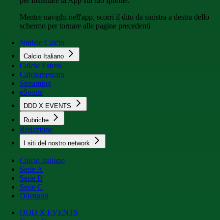
per installare la App sul tuo Iphone.
Mentre navighi nell'app, scorri il dito da sinistra a destra dello
schermo per tornare alle pagine precedenti
Notizie Calcio
Calcio Italiano
Calcio Estero
Calciomercato
Streaming
eSports
DDD X EVENTS
Rubriche
Redazione
I siti del nostro network
Calcio Italiano
Serie A
Serie B
Serie C
Dilettanti
DDD X EVENTS