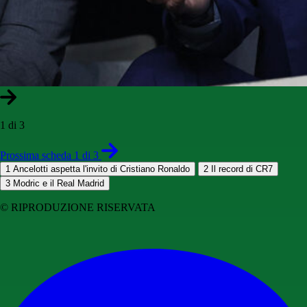
1 di 3
Prossima scheda 1 di 3
1
Ancelotti aspetta l'invito di Cristiano Ronaldo
2
Il record di CR7
3
Modric e il Real Madrid
© RIPRODUZIONE RISERVATA