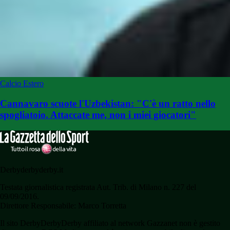
Calcio Estero
Cannavaro scuote l'Uzbekistan: "C'è un ratto nello
spogliatoio. Attaccate me, non i miei giocatori"
Derbyderbyderby.it
Testata giornalistica registrata Aut. Trib. di Milano n. 227 del
09/09/2016.
Direttore Responsabile: Marco Torretta
Il sito DerbyDerbyDerby affiliato al network Gazzanet non è gestito