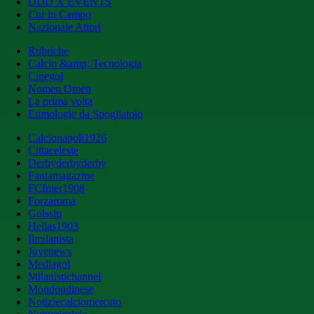
DDD X EVENTS
Cur in Campo
Nazionale Attori
Rubriche
Calcio &amp; Tecnologia
Cinegol
Nomen Omen
La prima volta
Etimologie da Spogliatoio
Calcionapoli1926
Cittaceleste
Derbyderbyderby
Fantamagazine
FCInter1908
Forzaroma
Golssip
Hellas1903
Ilmilanista
Juvenews
Mediagol
Milanistichannel
Mondoudinese
Notiziecalciomercato