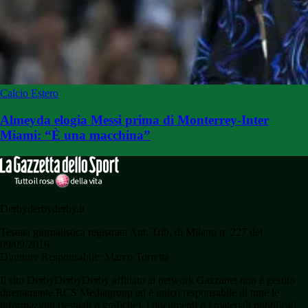
Calcio Estero
Almeyda elogia Messi prima di Monterrey-Inter
Miami: “È una macchina”
Derbyderbyderby.it
Testata giornalistica registrata Aut. Trib. di Milano n. 227 del
09/09/2016.
Direttore Responsabile: Marco Torretta
Il sito DerbyDerbyDerby affiliato al network Gazzanet non è gestito
direttamente RCS Mediagroup ed è unico responsabile di tutte le
informazioni (testuali o grafiche), i documenti o i materiali pubblicati