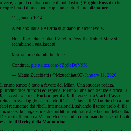
invece, la punta di diamante è il multitasking
Virgilio Fossati
, che
ricopre i ruoli di mediano, capitano e addirittura
allenatore
.
11 gennaio 1914.
A Milano Italia e Austria si sfidano in amichevole.
Nella foto i due capitani Virgilio Fossati e Robert Merz si
scambiano i gagliardetti.
Moriranno entrambi in trincea.
Continua.
pic.twitter.com/eBp9oDuV9M
— Mattia Zucchiatti (@Mzucchiatti95)
January 11, 2020
Il primo tempo è tutto a favore del Milan. Una squadra rodata,
plurivincitrice di trofei ed esperta. Pierino Lana non delude e firma l'1-
0, succeduto poi da
Forlani
per il 2-0. Il nerazzurro
Carlo Payer
riduce lo svantaggio costruendo il 2-1. Tuttavia, il Milan riuscirà a non
farsi recuperare dai ribelli internazionali, salvando il terzo titolo di fila.
Inizia così la lunga storia di conflitti rituali fra le due fazioni della città.
Del resto, il tempo a Milano viene scandito e ordinato in base ad 1 solo
evento:
il Derby della Madonnina
.