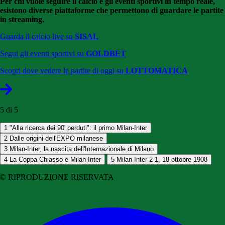
Per chi vuole seguire il calcio e gli eventi sportivi in tempo reale,
esistono diverse piattaforme che permettono di guardare le partite
in streaming.
Guarda il calcio live su
SISAL
Segui gli eventi sportivi su
GOLDBET
Scopri dove vedere le partite di oggi su
LOTTOMATICA
5 di 5
1
"Alla ricerca dei 90' perduti": il primo Milan-Inter
2
Dalle origini dell'EXPO milanese
3
Milan-Inter, la nascita dell'Internazionale di Milano
4
La Coppa Chiasso e Milan-Inter
5
Milan-Inter 2-1, 18 ottobre 1908
© RIPRODUZIONE RISERVATA