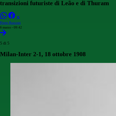
transizioni futuriste di Leão e di Thuram
Pietro Rusconi
6 marzo - 09:42
5 di 5
Milan-Inter 2-1, 18 ottobre 1908