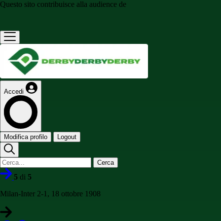
Questo sito contribuisce alla audience de
Accedi
Modifica profilo
Logout
Cerca
5
di
5
Milan-Inter 2-1, 18 ottobre 1908