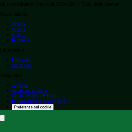
sul sito medesimo. Copyright 2019-2026 © Tutti i diritti riservati.
Calcio Italiano
Serie A
Serie B
Serie C
Dilettanti
Informazioni
Redazione
Chi Siamo
Trasparenza
Archivio
Community Policy
Cookie Policy e Privacy
Dichiarazione di accessibilità
Preferenze sui cookie