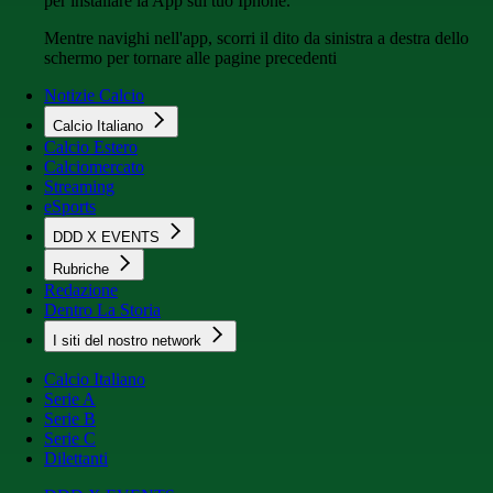
per installare la App sul tuo Iphone.
Mentre navighi nell'app, scorri il dito da sinistra a destra dello
schermo per tornare alle pagine precedenti
Notizie Calcio
Calcio Italiano
Calcio Estero
Calciomercato
Streaming
eSports
DDD X EVENTS
Rubriche
Redazione
Dentro La Storia
I siti del nostro network
Calcio Italiano
Serie A
Serie B
Serie C
Dilettanti