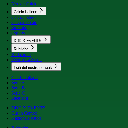
Notizie Calcio
Calcio Italiano
Calcio Estero
Calciomercato
Streaming
eSports
DDD X EVENTS
Rubriche
Redazione
Dentro La Storia
I siti del nostro network
Calcio Italiano
Serie A
Serie B
Serie C
Dilettanti
DDD X EVENTS
Cur in Campo
Nazionale Attori
Rubriche