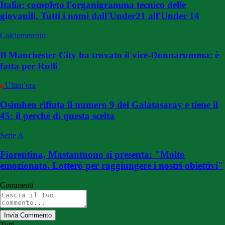
Italia: completo l'organigramma tecnico delle
giovanili. Tutti i nomi dall'Under21 all'Under 14
Calciomercato
Il Manchester City ha trovato il vice-Donnarumma: è
fatta per Rulli
Ultim’ora
Osimhen rifiuta il numero 9 del Galatasaray e tiene il
45: il perché di questa scelta
Serie A
Fiorentina, Mastantuono si presenta: "Molto
emozionato. Lotterò per raggiungere i nostri obiettivi"
Commenti
Invia Commento
Tutti