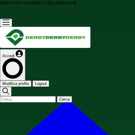
Questo sito contribuisce alla audience de
Accedi
Modifica profilo
Logout
Cerca