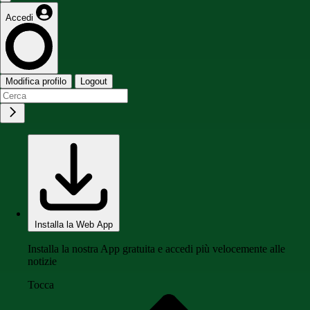
Accedi
Modifica profilo
Logout
Installa la Web App
Installa la nostra App gratuita e accedi più velocemente alle
notizie
Tocca