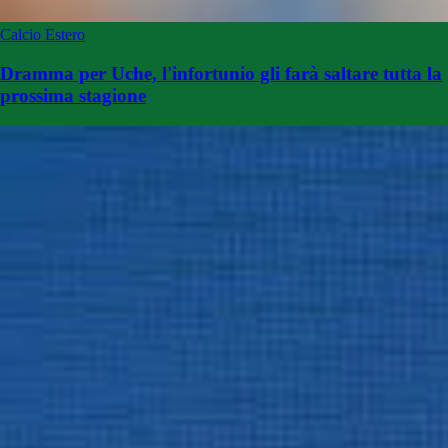
Calcio Estero
Dramma per Uche, l'infortunio gli farà saltare tutta la
prossima stagione