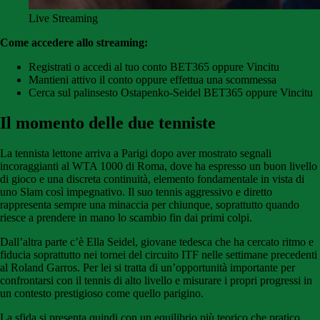
Live Streaming
Come accedere allo streaming:
Registrati o accedi al tuo conto BET365 oppure Vincitu
Mantieni attivo il conto oppure effettua una scommessa
Cerca sul palinsesto Ostapenko-Seidel BET365 oppure Vincitu
Il momento delle due tenniste
La tennista lettone arriva a Parigi dopo aver mostrato segnali
incoraggianti al WTA 1000 di Roma, dove ha espresso un buon livello
di gioco e una discreta continuità, elemento fondamentale in vista di
uno Slam così impegnativo. Il suo tennis aggressivo e diretto
rappresenta sempre una minaccia per chiunque, soprattutto quando
riesce a prendere in mano lo scambio fin dai primi colpi.
Dall’altra parte c’è Ella Seidel, giovane tedesca che ha cercato ritmo e
fiducia soprattutto nei tornei del circuito ITF nelle settimane precedenti
al Roland Garros. Per lei si tratta di un’opportunità importante per
confrontarsi con il tennis di alto livello e misurare i propri progressi in
un contesto prestigioso come quello parigino.
La sfida si presenta quindi con un equilibrio più teorico che pratico,