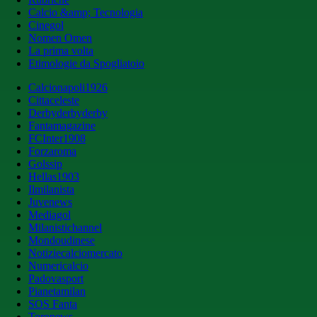
Calcio &amp; Tecnologia
Cinegol
Nomen Omen
La prima volta
Etimologie da Spogliatoio
Calcionapoli1926
Cittaceleste
Derbyderbyderby
Fantamagazine
FCInter1908
Forzaroma
Golssip
Hellas1903
Ilmilanista
Juvenews
Mediagol
Milanistichannel
Mondoudinese
Notiziecalciomercato
Numericalcio
Padovasport
Pianetamilan
SOS Fanta
Toronews