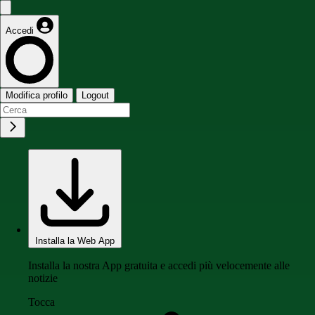
Accedi
Modifica profilo
Logout
Installa la Web App
Installa la nostra App gratuita e accedi più velocemente alle
notizie
Tocca