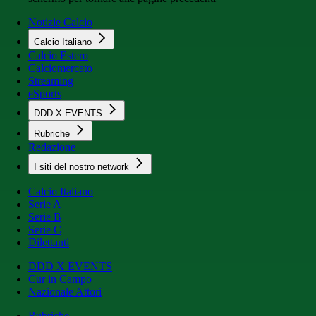
Notizie Calcio
Calcio Italiano
Calcio Estero
Calciomercato
Streaming
eSports
DDD X EVENTS
Rubriche
Redazione
I siti del nostro network
Calcio Italiano
Serie A
Serie B
Serie C
Dilettanti
DDD X EVENTS
Cur in Campo
Nazionale Attori
Rubriche