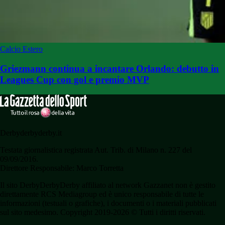
Calcio Estero
Griezmann continua a incantare Orlando: debutto in
Leagues Cup con gol e premio MVP
Derbyderbyderby.it
Testata giornalistica registrata Aut. Trib. di Milano n. 227 del
09/09/2016.
Direttore Responsabile: Marco Torretta
Il sito DerbyDerbyDerby affiliato al network Gazzanet non è gestito
direttamente RCS Mediagroup ed è unico responsabile di tutte le
informazioni (testuali o grafiche), i documenti o i materiali pubblicati
sul sito medesimo. Copyright 2019-2026 © Tutti i diritti riservati.