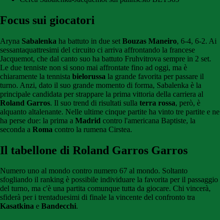
Focus sui giocatori
Aryna
Sabalenka
ha battuto in due set
Bouzas Maneiro
, 6-4, 6-2. Ai
sessantaquattresimi del circuito ci arriva affrontando la francese
Jacquemot, che dal canto suo ha battuto Fruhvitrova sempre in 2 set.
Le due tenniste non si sono mai affrontate fino ad oggi, ma è
chiaramente la tennista
bielorussa
la grande favorita per passare il
turno. Anzi, dato il suo grande momento di forma, Sabalenka è la
principale candidata per strappare la prima vittoria della carriera al
Roland Garros
. Il suo trend di risultati sulla
terra rossa
, però, è
alquanto altalenante. Nelle ultime cinque partite ha vinto tre partite e ne
ha perse due: la prima a
Madrid
contro l'americana Baptiste, la
seconda a
Roma
contro la rumena Cirstea.
Il tabellone di Roland Garros Garros
Numero uno al mondo contro numero 67 al mondo. Soltanto
sfogliando il ranking è possibile individuare la favorita per il passaggio
del turno, ma c'è una partita comunque tutta da giocare. Chi vincerà,
sfiderà per i trentaduesimi di finale la vincente del confronto tra
Kasatkina
e
Bandecchi
.