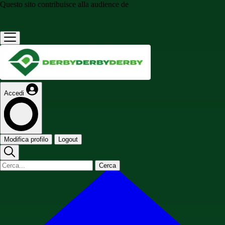
Questo sito contribuisce alla audience de
Accedi
Modifica profilo
Logout
Cerca