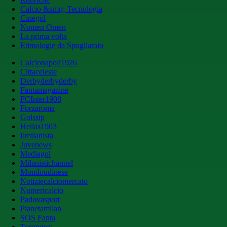
Calcio &amp; Tecnologia
Cinegol
Nomen Omen
La prima volta
Etimologie da Spogliatoio
Calcionapoli1926
Cittaceleste
Derbyderbyderby
Fantamagazine
FCInter1908
Forzaroma
Golssip
Hellas1903
Ilmilanista
Juvenews
Mediagol
Milanistichannel
Mondoudinese
Notiziecalciomercato
Numericalcio
Padovasport
Pianetamilan
SOS Fanta
Toronews