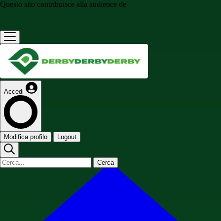
Questo sito contribuisce alla audience de
Accedi
Modifica profilo
Logout
Cerca