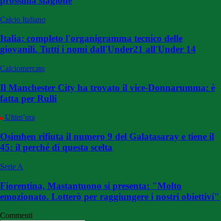
prossima stagione
Calcio Italiano
Italia: completo l'organigramma tecnico delle
giovanili. Tutti i nomi dall'Under21 all'Under 14
Calciomercato
Il Manchester City ha trovato il vice-Donnarumma: è
fatta per Rulli
Ultim’ora
Osimhen rifiuta il numero 9 del Galatasaray e tiene il
45: il perché di questa scelta
Serie A
Fiorentina, Mastantuono si presenta: "Molto
emozionato. Lotterò per raggiungere i nostri obiettivi"
Commenti