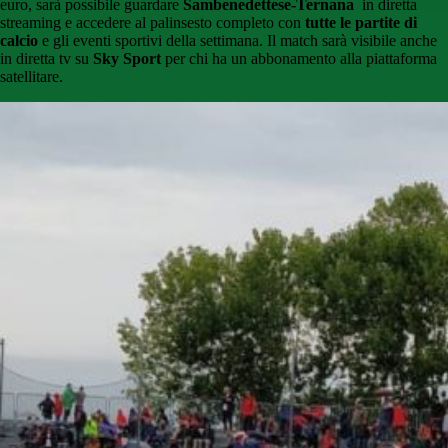
euro, sarà possibile guardare
Sambenedettese-Ternana
in diretta
streaming e accedere al palinsesto completo con
tutte le partite di
calcio
e gli eventi sportivi della settimana. Il match sarà visibile anche
in diretta tv su
Sky Sport
per chi ha un abbonamento alla piattaforma
satellitare.