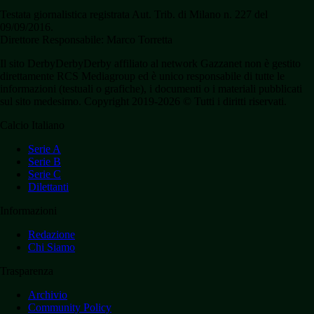
Testata giornalistica registrata Aut. Trib. di Milano n. 227 del
09/09/2016.
Direttore Responsabile: Marco Torretta
Il sito DerbyDerbyDerby affiliato al network Gazzanet non è gestito
direttamente RCS Mediagroup ed è unico responsabile di tutte le
informazioni (testuali o grafiche), i documenti o i materiali pubblicati
sul sito medesimo. Copyright 2019-2026 © Tutti i diritti riservati.
Calcio Italiano
Serie A
Serie B
Serie C
Dilettanti
Informazioni
Redazione
Chi Siamo
Trasparenza
Archivio
Community Policy