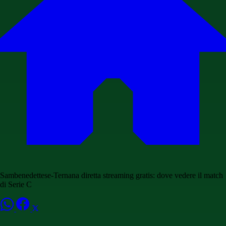
Sambenedettese-Ternana diretta streaming gratis: dove vedere il match
di Serie C