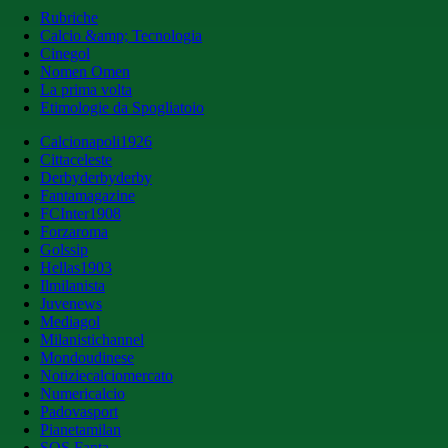
Rubriche
Calcio &amp; Tecnologia
Cinegol
Nomen Omen
La prima volta
Etimologie da Spogliatoio
Calcionapoli1926
Cittaceleste
Derbyderbyderby
Fantamagazine
FCInter1908
Forzaroma
Golssip
Hellas1903
Ilmilanista
Juvenews
Mediagol
Milanistichannel
Mondoudinese
Notiziecalciomercato
Numericalcio
Padovasport
Pianetamilan
SOS Fanta