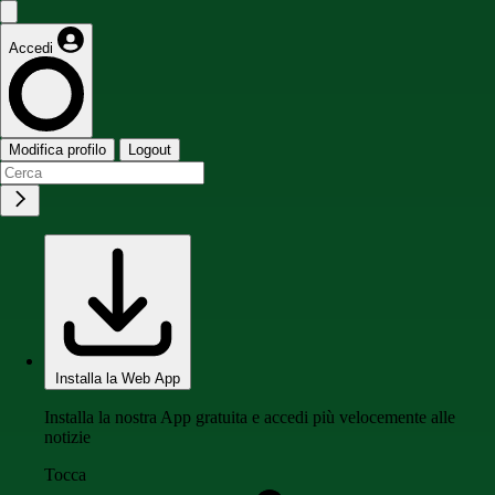
Accedi
Modifica profilo
Logout
Installa la Web App
Installa la nostra App gratuita e accedi più velocemente alle
notizie
Tocca