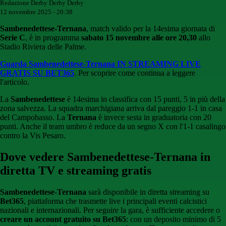
Redazione Derby Derby Derby
12 novembre 2025 - 20:38
Sambenedettese-Ternana
, match valido per la 14esima giornata di
Serie C
, è in programma
sabato 15 novembre alle ore 20,30
allo
Stadio Riviera delle Palme.
Guarda Sambenedettese-Ternana IN STREAMING LIVE
GRATIS SU BET365
. Per scoprire come continua a leggere
l'articolo.
La
Sambenedettese
è 14esima in classifica con 15 punti, 5 in più della
zona salvezza. La squadra marchigiana arriva dal pareggio 1-1 in casa
del Campobasso. La
Ternana
è invece sesta in graduatoria con 20
punti. Anche il team umbro è reduce da un segno X con l'1-1 casalingo
contro la Vis Pesaro.
Dove vedere Sambenedettese-Ternana in
diretta TV e streaming gratis
Sambenedettese-Ternana
sarà disponibile in diretta streaming su
Bet365
, piattaforma che trasmette live i principali eventi calcistici
nazionali e internazionali. Per seguire la gara, è sufficiente accedere o
creare un account gratuito su Bet365
: con un deposito minimo di 5