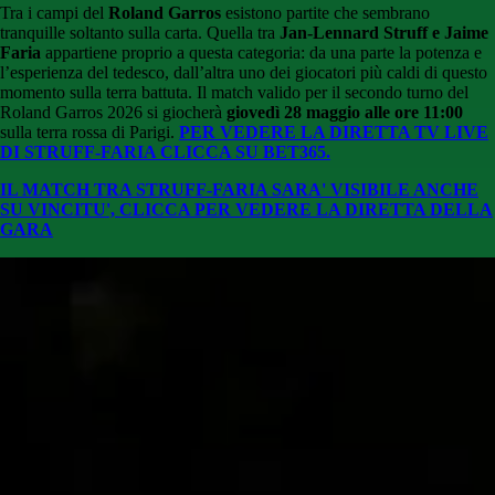
Tra i campi del
Roland Garros
esistono partite che sembrano
tranquille soltanto sulla carta. Quella tra
Jan-Lennard Struff
e
Jaime
Faria
appartiene proprio a questa categoria: da una parte la potenza e
l’esperienza del tedesco, dall’altra uno dei giocatori più caldi di questo
momento sulla terra battuta. Il match valido per il secondo turno del
Roland Garros 2026
si giocherà
giovedì 28 maggio alle ore 11:00
sulla terra rossa di Parigi.
PER VEDERE LA DIRETTA TV LIVE
DI STRUFF-FARIA CLICCA SU BET365.
IL MATCH TRA STRUFF-FARIA SARA' VISIBILE ANCHE
SU VINCITU', CLICCA PER VEDERE LA DIRETTA DELLA
GARA