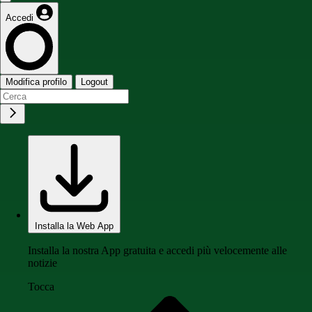
Accedi
Modifica profilo
Logout
Installa la Web App
Installa la nostra App gratuita e accedi più velocemente alle
notizie
Tocca