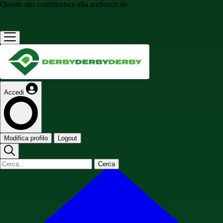
Questo sito contribuisce alla audience de
Accedi
Modifica profilo
Logout
Cerca