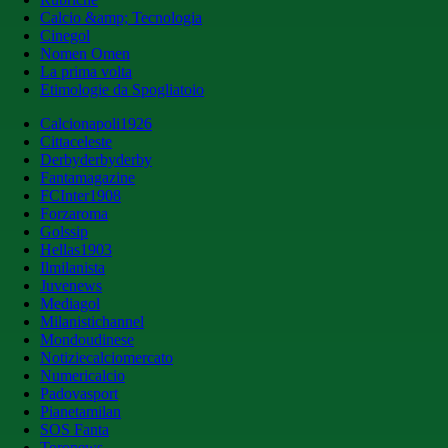
Calcio &amp; Tecnologia
Cinegol
Nomen Omen
La prima volta
Etimologie da Spogliatoio
Calcionapoli1926
Cittaceleste
Derbyderbyderby
Fantamagazine
FCInter1908
Forzaroma
Golssip
Hellas1903
Ilmilanista
Juvenews
Mediagol
Milanistichannel
Mondoudinese
Notiziecalciomercato
Numericalcio
Padovasport
Pianetamilan
SOS Fanta
Toronews