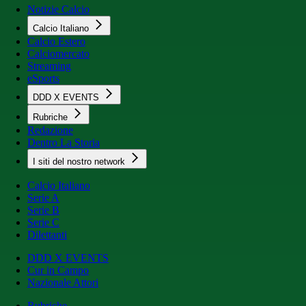
Notizie Calcio
Calcio Italiano
Calcio Estero
Calciomercato
Streaming
eSports
DDD X EVENTS
Rubriche
Redazione
Dentro La Storia
I siti del nostro network
Calcio Italiano
Serie A
Serie B
Serie C
Dilettanti
DDD X EVENTS
Cur in Campo
Nazionale Attori
Rubriche