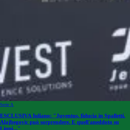
Serie A
ESCLUSIVA Iuliano: "Juventus, fiducia in Spalletti.
Alajbegovic può sorprendere. E quell'aneddoto su
Lippi..."