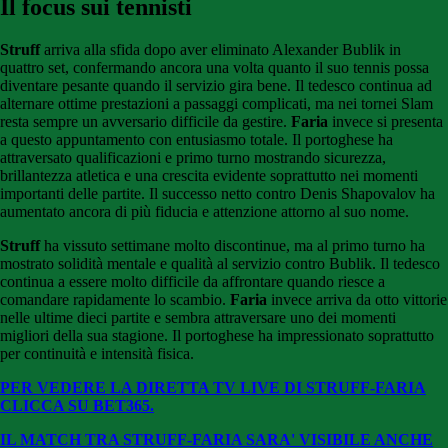
Il focus sui tennisti
Struff
arriva alla sfida dopo aver eliminato Alexander Bublik in
quattro set, confermando ancora una volta quanto il suo tennis possa
diventare pesante quando il servizio gira bene. Il tedesco continua ad
alternare ottime prestazioni a passaggi complicati, ma nei tornei Slam
resta sempre un avversario difficile da gestire.
Faria
invece si presenta
a questo appuntamento con entusiasmo totale. Il portoghese ha
attraversato qualificazioni e primo turno mostrando sicurezza,
brillantezza atletica e una crescita evidente soprattutto nei momenti
importanti delle partite. Il successo netto contro Denis Shapovalov ha
aumentato ancora di più fiducia e attenzione attorno al suo nome.
Struff
ha vissuto settimane molto discontinue, ma al primo turno ha
mostrato solidità mentale e qualità al servizio contro Bublik. Il tedesco
continua a essere molto difficile da affrontare quando riesce a
comandare rapidamente lo scambio.
Faria
invece arriva da otto vittorie
nelle ultime dieci partite e sembra attraversare uno dei momenti
migliori della sua stagione. Il portoghese ha impressionato soprattutto
per continuità e intensità fisica.
PER VEDERE LA DIRETTA TV LIVE DI STRUFF-FARIA
CLICCA SU BET365.
IL MATCH TRA STRUFF-FARIA SARA' VISIBILE ANCHE