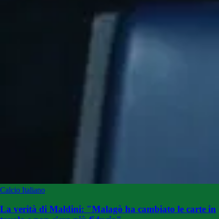
Calcio Italiano
La verità di Maldini: "Malagò ha cambiato le carte in