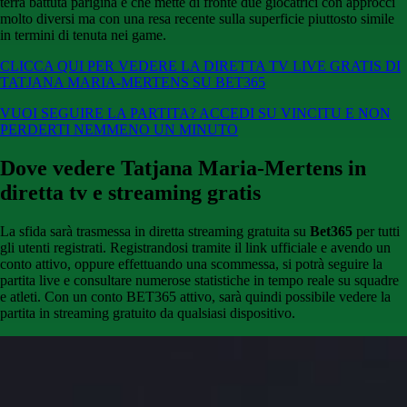
terra battuta parigina e che mette di fronte due giocatrici con approcci
molto diversi ma con una resa recente sulla superficie piuttosto simile
in termini di tenuta nei game.
CLICCA QUI PER VEDERE LA DIRETTA TV LIVE GRATIS DI
TATJANA MARIA-MERTENS SU BET365
VUOI SEGUIRE LA PARTITA? ACCEDI SU VINCITU E NON
PERDERTI NEMMENO UN MINUTO
Dove vedere Tatjana Maria-Mertens in
diretta tv e streaming gratis
La sfida sarà trasmessa in diretta streaming gratuita su
Bet365
per tutti
gli utenti registrati. Registrandosi tramite il link ufficiale e avendo un
conto attivo, oppure effettuando una scommessa, si potrà seguire la
partita live e consultare numerose statistiche in tempo reale su squadre
e atleti. Con un conto BET365 attivo, sarà quindi possibile vedere la
partita in streaming gratuito da qualsiasi dispositivo.