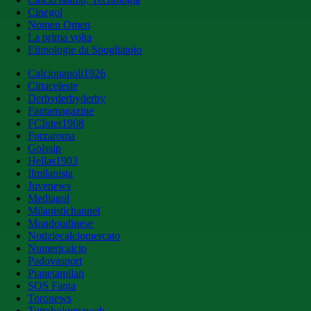
Cinegol
Nomen Omen
La prima volta
Etimologie da Spogliatoio
Calcionapoli1926
Cittaceleste
Derbyderbyderby
Fantamagazine
FCInter1908
Forzaroma
Golssip
Hellas1903
Ilmilanista
Juvenews
Mediagol
Milanistichannel
Mondoudinese
Notiziecalciomercato
Numericalcio
Padovasport
Pianetamilan
SOS Fanta
Toronews
Tuttobolognaweb