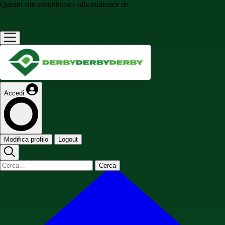
Questo sito contribuisce alla audience de
Accedi
Modifica profilo
Logout
Cerca