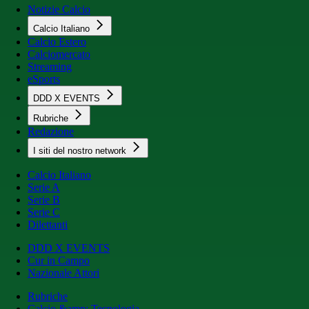
Notizie Calcio
Calcio Italiano
Calcio Estero
Calciomercato
Streaming
eSports
DDD X EVENTS
Rubriche
Redazione
I siti del nostro network
Calcio Italiano
Serie A
Serie B
Serie C
Dilettanti
DDD X EVENTS
Cur in Campo
Nazionale Attori
Rubriche
Calcio &amp; Tecnologia