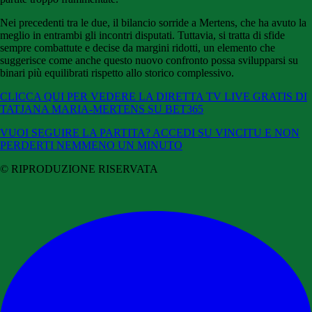
Nei precedenti tra le due, il bilancio sorride a Mertens, che ha avuto la
meglio in entrambi gli incontri disputati. Tuttavia, si tratta di sfide
sempre combattute e decise da margini ridotti, un elemento che
suggerisce come anche questo nuovo confronto possa svilupparsi su
binari più equilibrati rispetto allo storico complessivo.
CLICCA QUI PER VEDERE LA DIRETTA TV LIVE GRATIS DI
TATJANA MARIA-MERTENS SU BET365
VUOI SEGUIRE LA PARTITA? ACCEDI SU VINCITU E NON
PERDERTI NEMMENO UN MINUTO
© RIPRODUZIONE RISERVATA