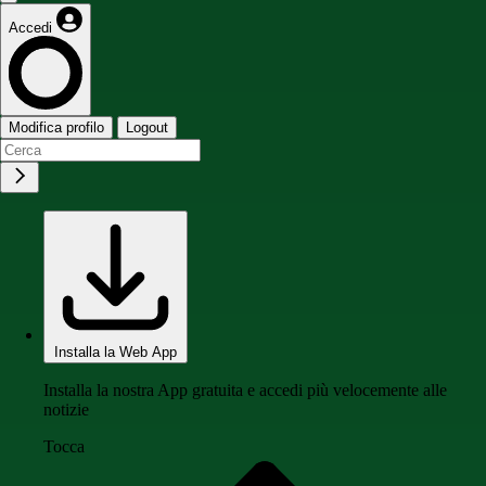
Accedi
Modifica profilo
Logout
Installa la Web App
Installa la nostra App gratuita e accedi più velocemente alle
notizie
Tocca