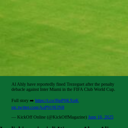
Al Ahly have reportedly fined Trezeguet after the penalty
debacle against Inter Miami in the FIFA Club World Cup.
Full story ➡️
https://t.co/J6pPfjKXpK
pic.twitter.com/AqP919EIN8
— KickOff Online (@KickOffMagazine)
June 16, 2025