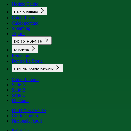
Notizie Calcio
Calcio Italiano
Calcio Estero
Calciomercato
Streaming
eSports
DDD X EVENTS
Rubriche
Redazione
Dentro La Storia
I siti del nostro network
Calcio Italiano
Serie A
Serie B
Serie C
Dilettanti
DDD X EVENTS
Cur in Campo
Nazionale Attori
Rubriche