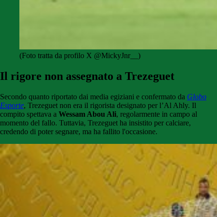
(Foto tratta da profilo X @MickyJnr__)
Il rigore non assegnato a Trezeguet
Secondo quanto riportato dai media egiziani e confermato da
Globo
Esporte
, Trezeguet non era il rigorista designato per l’Al Ahly. Il
compito spettava a
Wessam Abou Ali
, regolarmente in campo al
momento del fallo. Tuttavia, Trezeguet ha insistito per calciare,
credendo di poter segnare, ma ha fallito l'occasione.