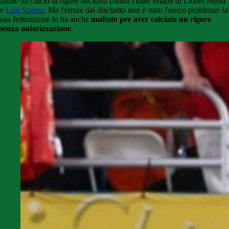
fallito un calcio di rigore decisivo contro l'Inter Miami di Lionel Messi
e
Luis Suarez
. Ma l'errore dal dischetto non è stato l'unico problema: la
sua federazione lo ha anche
multato per aver calciato un rigore
senza autorizzazione
.