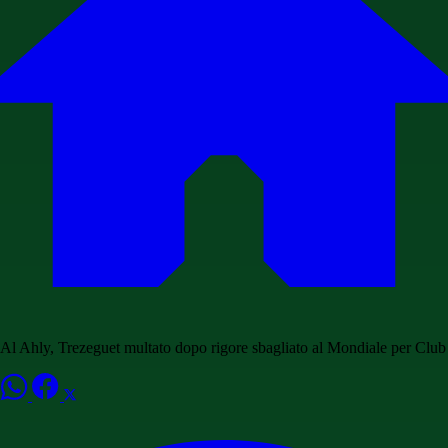
Al Ahly, Trezeguet multato dopo rigore sbagliato al Mondiale per Club