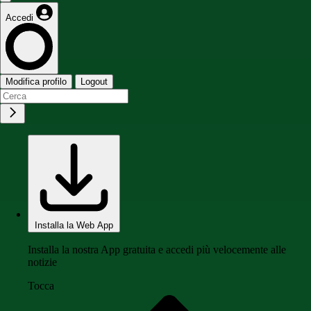
Accedi
Modifica profilo
Logout
Installa la Web App
Installa la nostra App gratuita e accedi più velocemente alle
notizie
Tocca