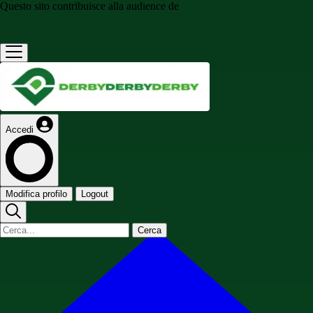
Questo sito contribuisce alla audience de
Accedi
Modifica profilo
Logout
Cerca