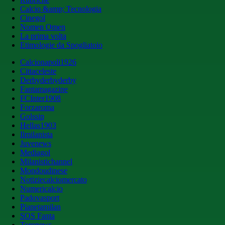
Calcio &amp; Tecnologia
Cinegol
Nomen Omen
La prima volta
Etimologie da Spogliatoio
Calcionapoli1926
Cittaceleste
Derbyderbyderby
Fantamagazine
FCInter1908
Forzaroma
Golssip
Hellas1903
Ilmilanista
Juvenews
Mediagol
Milanistichannel
Mondoudinese
Notiziecalciomercato
Numericalcio
Padovasport
Pianetamilan
SOS Fanta
Toronews