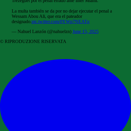
Trezeguet por el penal errado ante Inter Miami.
La multa también se da por no dejar ejecutar el penal a
Wessam Abou Ali, que era el pateador
designado.
pic.twitter.com/0YWp7NEATq
— Nahuel Lanzón (@nahuelzn)
June 15, 2025
© RIPRODUZIONE RISERVATA