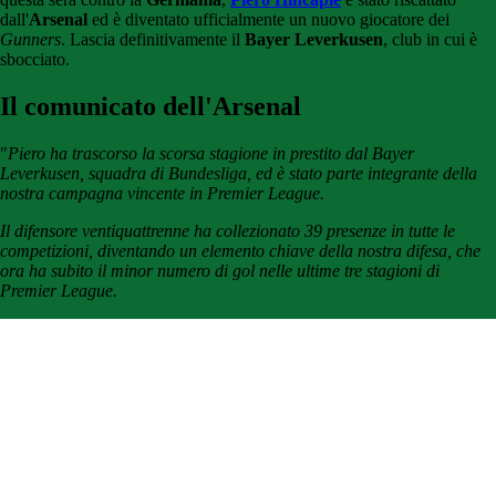
dall'
Arsenal
ed è diventato ufficialmente un nuovo giocatore dei
Gunners
. Lascia definitivamente il
Bayer Leverkusen
, club in cui è
sbocciato.
Il comunicato dell'Arsenal
"
Piero ha trascorso la scorsa stagione in prestito dal Bayer
Leverkusen, squadra di Bundesliga, ed è stato parte integrante della
nostra campagna vincente in Premier League.
Il difensore ventiquattrenne ha collezionato 39 presenze in tutte le
competizioni, diventando un elemento chiave della nostra difesa, che
ora ha subito il minor numero di gol nelle ultime tre stagioni di
Premier League.