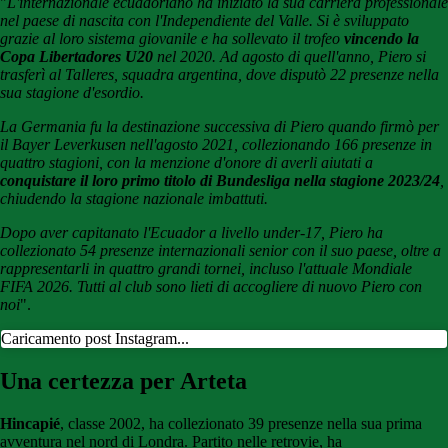
"
L'internazionale ecuadoriano ha iniziato la sua carriera professionale
nel paese di nascita con l'Independiente del Valle. Si è sviluppato
grazie al loro sistema giovanile e ha sollevato il trofeo
vincendo la
Copa Libertadores U20
nel 2020. Ad agosto di quell'anno, Piero si
trasferì al Talleres, squadra argentina, dove disputò 22 presenze nella
sua stagione d'esordio.
La Germania fu la destinazione successiva di Piero quando firmò per
il Bayer Leverkusen nell'agosto 2021, collezionando 166 presenze in
quattro stagioni, con la menzione d'onore di averli aiutati a
conquistare il loro primo titolo di Bundesliga nella stagione 2023/24
,
chiudendo la stagione nazionale imbattuti.
Dopo aver capitanato l'Ecuador a livello under-17, Piero ha
collezionato 54 presenze internazionali
senior con il suo paese, oltre a
rappresentarli in quattro grandi tornei, incluso l'attuale Mondiale
FIFA 2026. Tutti al club sono lieti di accogliere di nuovo Piero con
noi
".
Caricamento post Instagram...
Una certezza per Arteta
Hincapié
, classe 2002, ha collezionato 39 presenze nella sua prima
avventura nel nord di Londra. Partito nelle retrovie, ha