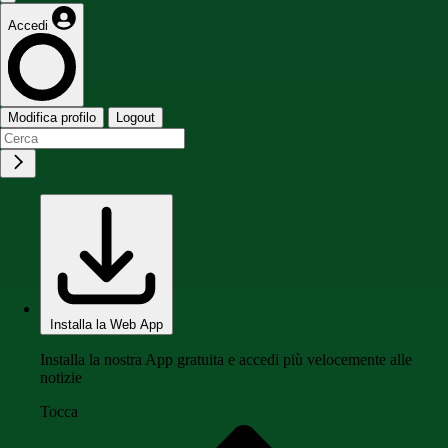
Accedi
Modifica profilo
Logout
Installa la Web App
Installa la nostra App gratuita e accedi più velocemente alle
notizie
Tocca