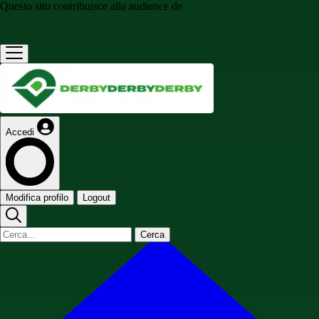
Questo sito contribuisce alla audience de
Accedi
Modifica profilo
Logout
Cerca