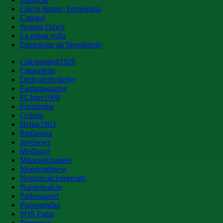
Calcio &amp; Tecnologia
Cinegol
Nomen Omen
La prima volta
Etimologie da Spogliatoio
Calcionapoli1926
Cittaceleste
Derbyderbyderby
Fantamagazine
FCInter1908
Forzaroma
Golssip
Hellas1903
Ilmilanista
Juvenews
Mediagol
Milanistichannel
Mondoudinese
Notiziecalciomercato
Numericalcio
Padovasport
Pianetamilan
SOS Fanta
Toronews