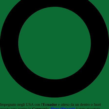
Impegnato negli USA con l'
Ecuador
e atteso da un dentro o fuori
questa sera contro la
Germania
,
Piero Hincapié
è stato riscattato