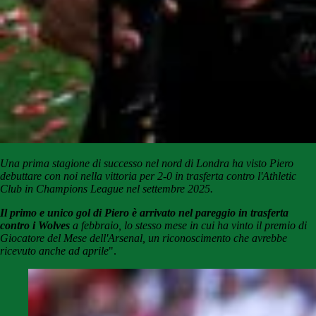
Una prima stagione di successo nel nord di Londra ha visto Piero
debuttare con noi nella vittoria per 2-0 in trasferta contro l'Athletic
Club in Champions League nel settembre 2025.
Il primo e unico gol di Piero è arr
ivato nel pareggio in trasferta
contro i Wolves
a febbraio, lo stesso mese in cui ha vinto il premio di
Giocatore del Mese dell'Arsenal, un riconoscimento che avrebbe
ricevuto anche ad aprile
".