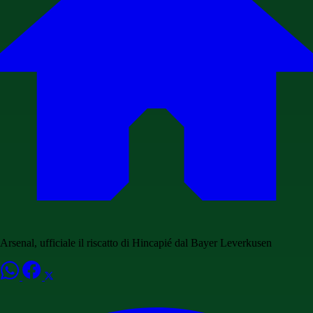
Arsenal, ufficiale il riscatto di Hincapié dal Bayer Leverkusen