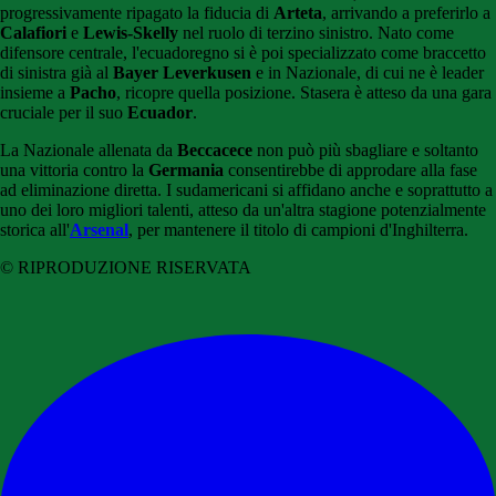
progressivamente ripagato la fiducia di
Arteta
, arrivando a preferirlo a
Calafiori
e
Lewis-Skelly
nel ruolo di terzino sinistro. Nato come
difensore centrale, l'ecuadoregno si è poi specializzato come braccetto
di sinistra già al
Bayer Leverkusen
e in Nazionale, di cui ne è leader
insieme a
Pacho
, ricopre quella posizione. Stasera è atteso da una gara
cruciale per il suo
Ecuador
.
La Nazionale allenata da
Beccacece
non può più sbagliare e soltanto
una vittoria contro la
Germania
consentirebbe di approdare alla fase
ad eliminazione diretta. I sudamericani si affidano anche e soprattutto a
uno dei loro migliori talenti, atteso da un'altra stagione potenzialmente
storica all'
Arsenal
, per mantenere il titolo di campioni d'Inghilterra.
© RIPRODUZIONE RISERVATA