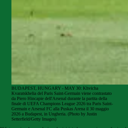
BUDAPEST, HUNGARY - MAY 30: Khvicha
Kvaratskhelia del Paris Saint-Germain viene contrastato
da Piero Hincapie dell'Arsenal durante la partita della
finale di UEFA Champions League 2026 tra Paris Saint-
Germain e Arsenal FC alla Puskas Arena il 30 maggio
2026 a Budapest, in Ungheria. (Photo by Justin
Setterfield/Getty Images)