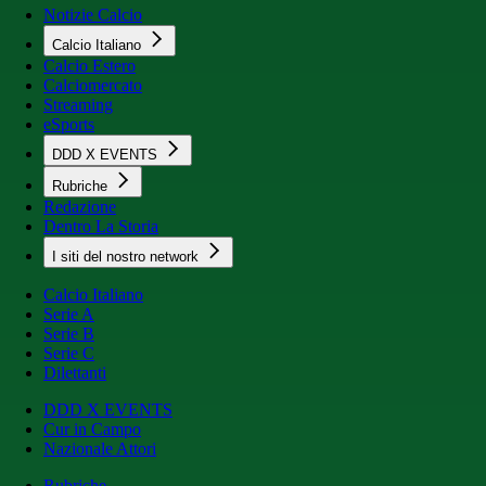
Notizie Calcio
Calcio Italiano
Calcio Estero
Calciomercato
Streaming
eSports
DDD X EVENTS
Rubriche
Redazione
Dentro La Storia
I siti del nostro network
Calcio Italiano
Serie A
Serie B
Serie C
Dilettanti
DDD X EVENTS
Cur in Campo
Nazionale Attori
Rubriche