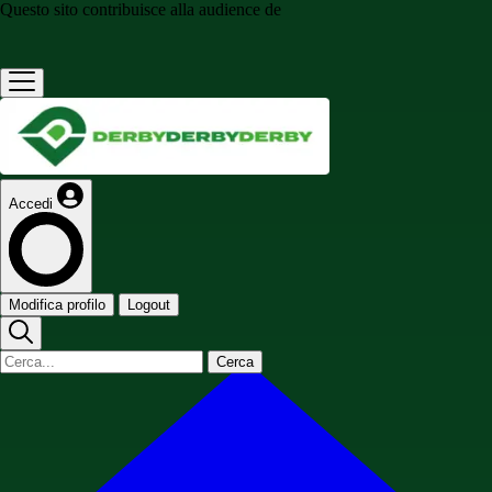
Questo sito contribuisce alla audience de
Accedi
Modifica profilo
Logout
Cerca