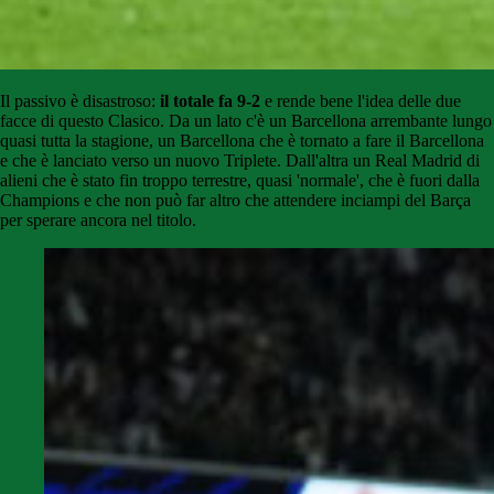
Il passivo è disastroso:
il totale fa 9-2
e rende bene l'idea delle due
facce di questo Clasico. Da un lato c'è un Barcellona arrembante lungo
quasi tutta la stagione, un Barcellona che è tornato a fare il Barcellona
e che è lanciato verso un nuovo Triplete. Dall'altra un Real Madrid di
alieni che è stato fin troppo terrestre, quasi 'normale', che è fuori dalla
Champions e che non può far altro che attendere inciampi del Barça
per sperare ancora nel titolo.