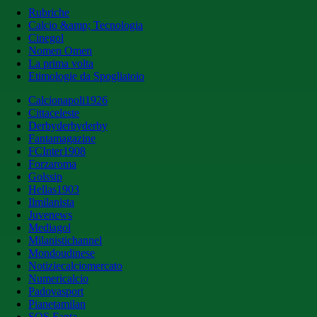
Rubriche
Calcio &amp; Tecnologia
Cinegol
Nomen Omen
La prima volta
Etimologie da Spogliatoio
Calcionapoli1926
Cittaceleste
Derbyderbyderby
Fantamagazine
FCInter1908
Forzaroma
Golssip
Hellas1903
Ilmilanista
Juvenews
Mediagol
Milanistichannel
Mondoudinese
Notiziecalciomercato
Numericalcio
Padovasport
Pianetamilan
SOS Fanta