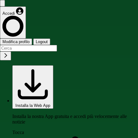
Accedi
Modifica profilo
Logout
Installa la Web App
Installa la nostra App gratuita e accedi più velocemente alle
notizie
Tocca