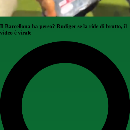
Il Barcellona ha perso? Rudiger se la ride di brutto, il
video è virale