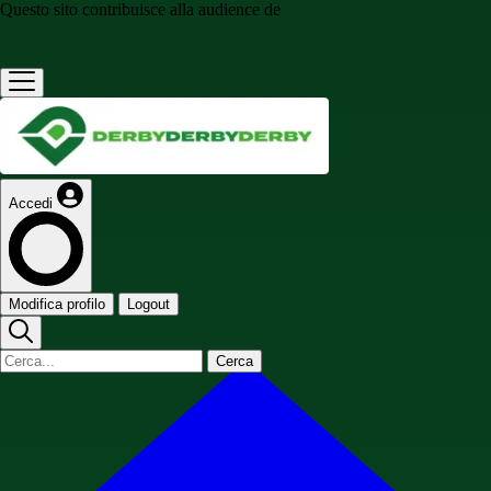
Questo sito contribuisce alla audience de
Accedi
Modifica profilo
Logout
Cerca