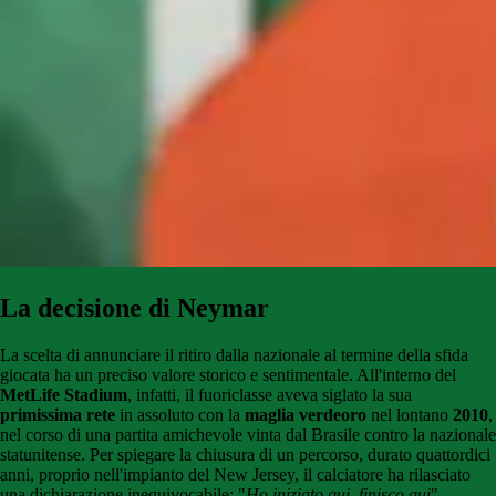
La decisione di Neymar
La scelta di annunciare il ritiro dalla nazionale al termine della sfida
giocata ha un preciso valore storico e sentimentale. All'interno del
MetLife Stadium
, infatti, il fuoriclasse aveva siglato la sua
primissima rete
in assoluto con la
maglia verdeoro
nel lontano
2010
,
nel corso di una partita amichevole vinta dal Brasile contro la nazionale
statunitense. Per spiegare la chiusura di un percorso, durato quattordici
anni, proprio nell'impianto del New Jersey, il calciatore ha rilasciato
una dichiarazione inequivocabile: "
Ho iniziato qui, finisco qui
".