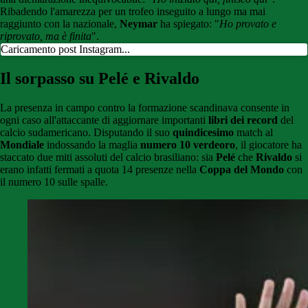
Ribadendo l'amarezza per un trofeo inseguito a lungo ma mai
raggiunto con la nazionale,
Neymar
ha spiegato: "
Ho provato e
riprovato, ma è finita
".
Caricamento post Instagram...
Il sorpasso su Pelé e Rivaldo
La presenza in campo contro la formazione scandinava consente in
ogni caso all'attaccante di aggiornare importanti
libri dei record
del
calcio sudamericano. Disputando il suo
quindicesimo
match al
Mondiale
indossando la maglia
numero 10 verdeoro
, il giocatore ha
staccato due miti assoluti del calcio brasiliano: sia
Pelé
che
Rivaldo
si
erano infatti fermati a quota 14 presenze nella
Coppa del Mondo
con
il numero 10 sulle spalle.