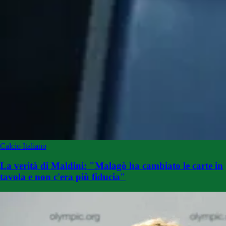
Calcio Italiano
La verità di Maldini: "Malagò ha cambiato le carte in
tavola e non c'era più fiducia"