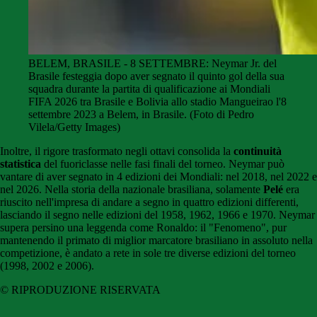
BELEM, BRASILE - 8 SETTEMBRE: Neymar Jr. del
Brasile festeggia dopo aver segnato il quinto gol della sua
squadra durante la partita di qualificazione ai Mondiali
FIFA 2026 tra Brasile e Bolivia allo stadio Mangueirao l'8
settembre 2023 a Belem, in Brasile. (Foto di Pedro
Vilela/Getty Images)
Inoltre, il rigore trasformato negli ottavi consolida la
continuità
statistica
del fuoriclasse nelle fasi finali del torneo. Neymar può
vantare di aver segnato in 4 edizioni dei Mondiali: nel 2018, nel 2022 e
nel 2026. Nella storia della nazionale brasiliana, solamente
Pelé
era
riuscito nell'impresa di andare a segno in quattro edizioni differenti,
lasciando il segno nelle edizioni del 1958, 1962, 1966 e 1970. Neymar
supera persino una leggenda come Ronaldo: il "Fenomeno", pur
mantenendo il primato di miglior marcatore brasiliano in assoluto nella
competizione, è andato a rete in sole tre diverse edizioni del torneo
(1998, 2002 e 2006).
© RIPRODUZIONE RISERVATA