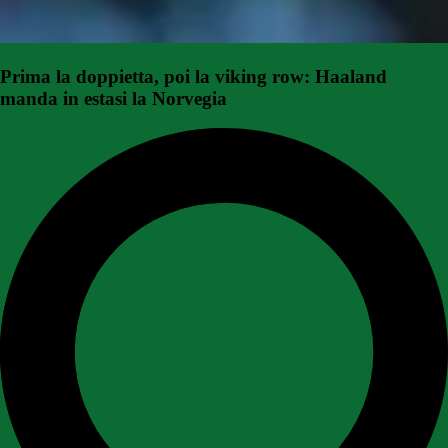
Prima la doppietta, poi la viking row: Haaland
manda in estasi la Norvegia