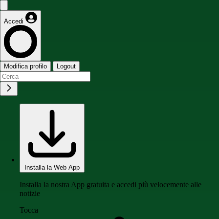
Accedi
Modifica profilo
Logout
Installa la Web App
Installa la nostra App gratuita e accedi più velocemente alle
notizie
Tocca