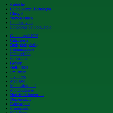
Rubriche
Calcio &amp; Tecnologia
Cinegol
Nomen Omen
La prima volta
Etimologie da Spogliatoio
Calcionapoli1926
Cittaceleste
Derbyderbyderby
Fantamagazine
FCInter1908
Forzaroma
Golssip
Hellas1903
Ilmilanista
Juvenews
Mediagol
Milanistichannel
Mondoudinese
Notiziecalciomercato
Numericalcio
Padovasport
Pianetamilan
SOS Fanta