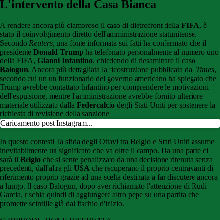
L'intervento della Casa Bianca
A rendere ancora più clamoroso il caso di dietrofront della
FIFA
, è
stato il coinvolgimento diretto dell'amministrazione statunitense.
Secondo
Reuters
, una fonte informata sui fatti ha confermato che il
presidente
Donald Trump
ha telefonato personalmente al numero uno
della FIFA,
Gianni Infantino
, chiedendo di riesaminare il caso
Balogun
. Ancora più dettagliata la ricostruzione pubblicata dal
Times
,
secondo cui un un funzionario del governo americano ha spiegato che
Trump avrebbe contattato Infantino per comprendere le motivazioni
dell'espulsione, mentre l'amministrazione avrebbe fornito ulteriore
materiale utilizzato dalla
Federcalcio
degli Stati Uniti per sostenere la
richiesta di revisione della sanzione.
Caricamento post Instagram...
In questo contesti, la sfida degli Ottavi tra Belgio e Stati Uniti assume
inevitabilmente un significato che va oltre il campo. Da una parte ci
sarà il
Belgio
che si sente penalizzato da una decisione ritenuta senza
precedenti, dall'altra gli
USA
che recuperano il proprio centravanti di
riferimento proprio grazie ad una scelta destinata a far discutere ancora
a lungo. Il caso Balogun, dopo aver richiamato l'attenzione di Rudi
Garcia, rischia quindi di aggiungere altro pepe su una partita che
promette scintille già dal fischio d'inizio.