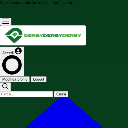
Questo sito contribuisce alla audience de
Accedi
Modifica profilo
Logout
Cerca