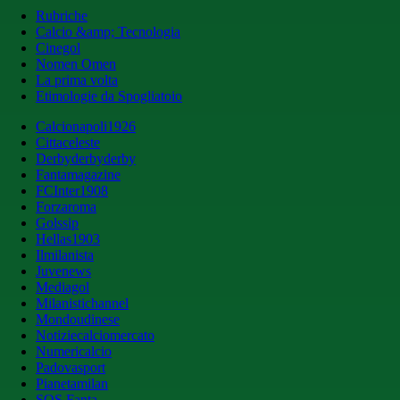
Rubriche
Calcio &amp; Tecnologia
Cinegol
Nomen Omen
La prima volta
Etimologie da Spogliatoio
Calcionapoli1926
Cittaceleste
Derbyderbyderby
Fantamagazine
FCInter1908
Forzaroma
Golssip
Hellas1903
Ilmilanista
Juvenews
Mediagol
Milanistichannel
Mondoudinese
Notiziecalciomercato
Numericalcio
Padovasport
Pianetamilan
SOS Fanta