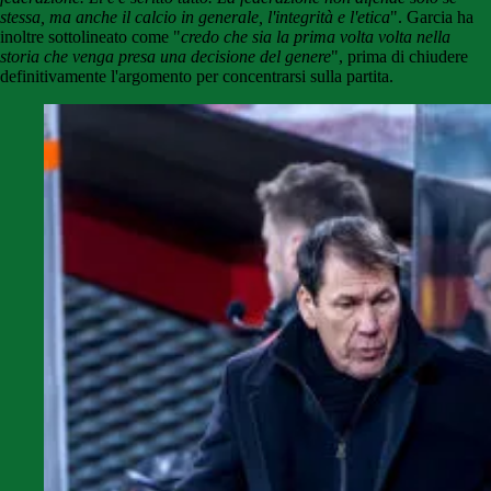
stessa, ma anche il calcio in generale, l'integrità e l'etica
". Garcia ha
inoltre sottolineato come "
credo che sia la prima volta volta nella
storia che venga presa una decisione del genere
", prima di chiudere
definitivamente l'argomento per concentrarsi sulla partita.