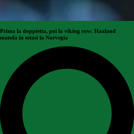
Prima la doppietta, poi la viking row: Haaland
manda in estasi la Norvegia