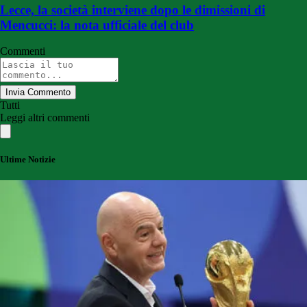
Lecce, la società interviene dopo le dimissioni di
Mencucci: la nota ufficiale del club
Commenti
Invia Commento
Tutti
Leggi altri commenti
Ultime Notizie