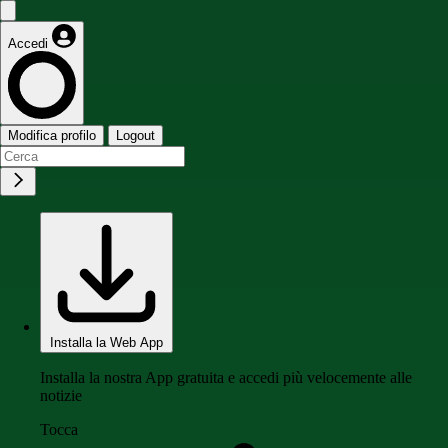
Accedi
Modifica profilo
Logout
Installa la Web App
Installa la nostra App gratuita e accedi più velocemente alle
notizie
Tocca