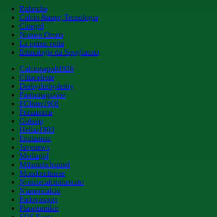
Rubriche
Calcio &amp; Tecnologia
Cinegol
Nomen Omen
La prima volta
Etimologie da Spogliatoio
Calcionapoli1926
Cittaceleste
Derbyderbyderby
Fantamagazine
FCInter1908
Forzaroma
Golssip
Hellas1903
Ilmilanista
Juvenews
Mediagol
Milanistichannel
Mondoudinese
Notiziecalciomercato
Numericalcio
Padovasport
Pianetamilan
SOS Fanta