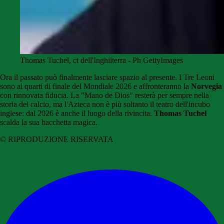
Thomas Tuchel, ct dell'Inghilterra - Ph GettyImages
Ora il passato può finalmente lasciare spazio al presente. I Tre Leoni
sono ai quarti di finale del Mondiale 2026 e affronteranno la
Norvegia
con rinnovata fiducia. La "Mano de Dios" resterà per sempre nella
storia del calcio, ma l'Azteca non è più soltanto il teatro dell'incubo
inglese: dal 2026 è anche il luogo della rivincita.
Thomas Tuchel
scalda la sua bacchetta magica.
© RIPRODUZIONE RISERVATA