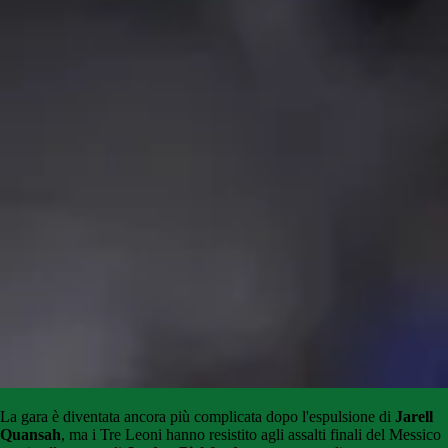
La gara è diventata ancora più complicata dopo l'espulsione di
Jarell
Quansah
, ma i Tre Leoni hanno resistito agli assalti finali del Messico