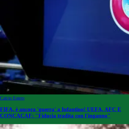
Calcio Estero
FIFA, è ancora 'guerra' a Infantino! UEFA, AFC E
CONCACAF: "Fiducia tradita con l'inganno"