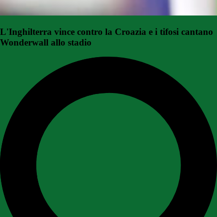
L'Inghilterra vince contro la Croazia e i tifosi cantano
Wonderwall allo stadio