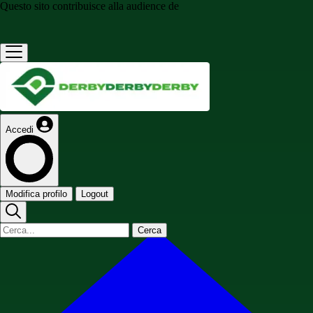
Questo sito contribuisce alla audience de
Accedi
Modifica profilo
Logout
Cerca