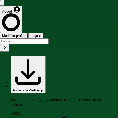
Accedi
Modifica profilo
Logout
Installa la Web App
Installa la nostra App gratuita e accedi più velocemente alle
notizie
Tocca