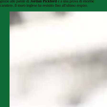
grazie alle parate di
Jordan Pickford
e a una prova di enorme
carattere. Il muro inglese ha resistito fino all'ultimo respiro.