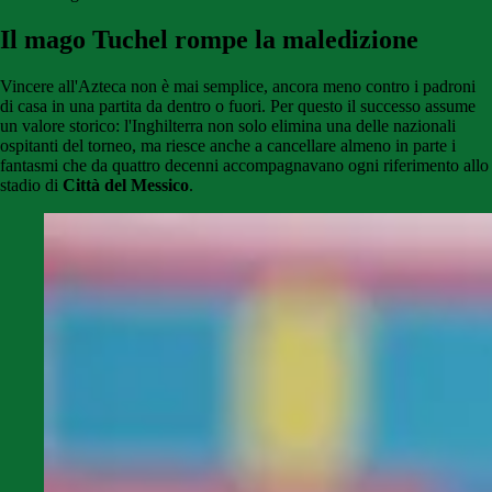
Il mago Tuchel rompe la maledizione
Vincere all'Azteca non è mai semplice, ancora meno contro i padroni
di casa in una partita da dentro o fuori. Per questo il successo assume
un valore storico: l'Inghilterra non solo elimina una delle nazionali
ospitanti del torneo, ma riesce anche a cancellare almeno in parte i
fantasmi che da quattro decenni accompagnavano ogni riferimento allo
stadio di
Città del Messico
.