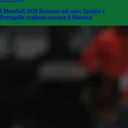
I Mondiali 2030 finiscono nel caos: Spagna e
Portogallo vogliono cacciare il Marocco