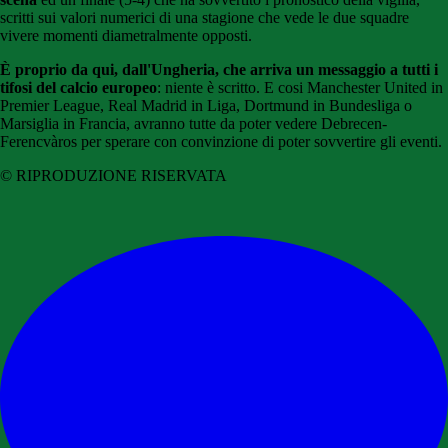
scritti sui valori numerici di una stagione che vede le due squadre
vivere momenti diametralmente opposti.
È proprio da qui, dall'Ungheria, che arriva un messaggio a tutti i
tifosi del calcio europeo
: niente è scritto. E cosi Manchester United in
Premier League, Real Madrid in Liga, Dortmund in Bundesliga o
Marsiglia in Francia, avranno tutte da poter vedere Debrecen-
Ferencvàros per sperare con convinzione di poter sovvertire gli eventi.
© RIPRODUZIONE RISERVATA