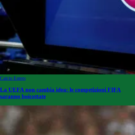
Calcio Estero
La UEFA non cambia idea: le competizioni FIFA
saranno boicottate