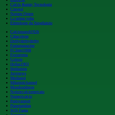
Calcio &amp; Tecnologia
Cinegol
Nomen Omen
La prima volta
Etimologie da Spogliatoio
Calcionapoli1926
Cittaceleste
Derbyderbyderby
Fantamagazine
FCInter1908
Forzaroma
Golssip
Hellas1903
Ilmilanista
Juvenews
Mediagol
Milanistichannel
Mondoudinese
Notiziecalciomercato
Numericalcio
Padovasport
Pianetamilan
SOS Fanta
Toronews