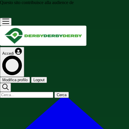
Questo sito contribuisce alla audience de
Accedi
Modifica profilo
Logout
Cerca