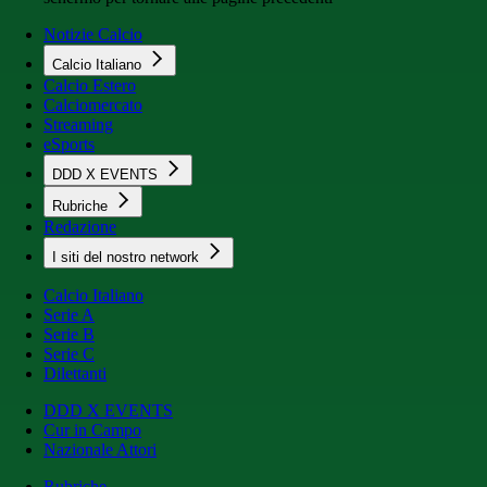
Notizie Calcio
Calcio Italiano
Calcio Estero
Calciomercato
Streaming
eSports
DDD X EVENTS
Rubriche
Redazione
I siti del nostro network
Calcio Italiano
Serie A
Serie B
Serie C
Dilettanti
DDD X EVENTS
Cur in Campo
Nazionale Attori
Rubriche