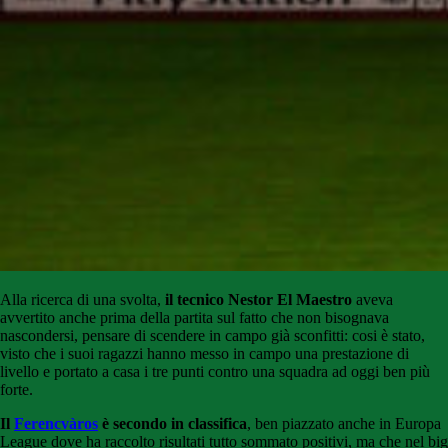
Alla ricerca di una svolta,
il tecnico Nestor El Maestro
aveva
avvertito anche prima della partita sul fatto che non bisognava
nascondersi, pensare di scendere in campo già sconfitti: cosi è stato,
visto che i suoi ragazzi hanno messo in campo una prestazione di
livello e portato a casa i tre punti contro una squadra ad oggi ben più
forte.
Il
Ferencvàros
è secondo in classifica
, ben piazzato anche in Europa
League dove ha raccolto risultati tutto sommato positivi, ma che nel big