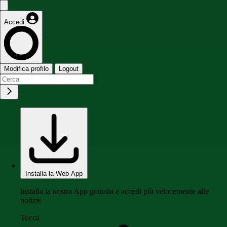
Accedi
Modifica profilo
Logout
Installa la Web App
Installa la nostra App gratuita e accedi più velocemente alle
notizie
Tocca