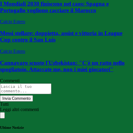
I Mondiali 2030 finiscono nel caos: Spagna e
Portogallo vogliono cacciare il Marocco
Calcio Estero
Messi stellare: doppietta, assist e vittoria in League
Cup contro il San Luis
Calcio Estero
Cannavaro scuote l'Uzbekistan: "C'è un ratto nello
spogliatoio. Attaccate me, non i miei giocatori"
Commenti
Invia Commento
Tutti
Leggi altri commenti
Ultime Notizie