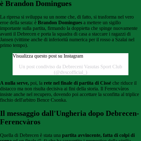
è Brandon Domingues
La ripresa si sviluppa su un nome che, di fatto, si trasforma nel vero
eroe della serata: è
Brandon Domingues
a mettere un sigillo
importante sulla partita, firmando la doppietta che spinge nuovamente
avanti il Debrecen e porta la squadra di casa a staccare i ragazzi di
Jansen (vittime anche di inferiorità numerica per il rosso a Szalai nel
primo tempo).
Visualizza questo post su Instagram
Un post condiviso da Debreceni Vasutas Sport Club
(@dvscofficial_)
A nulla serve,
poi, la
rete nel finale di partita di Cissé
che riduce il
distacco ma non risulta decisiva ai fini della storia. Il Ferencvàros
insiste anche nel recupero, dovendo poi accettare la sconfitta al triplice
fischio dell'arbitro Bence Csonka.
Il messaggio dall'Ungheria dopo Debrecen-
Ferencvàros
Quella di Debrecen è stata una
partita avvincente, fatta di colpi di
scena
ed un finale (5-4) che ha sovvertito i pronostico della vigilia,