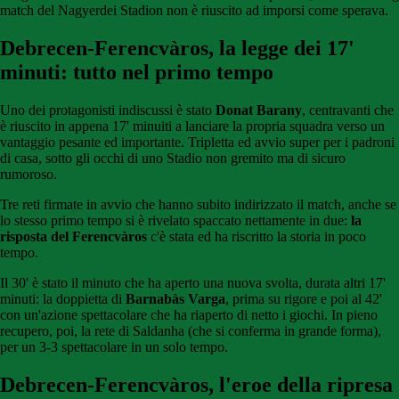
match del Nagyerdei Stadion non è riuscito ad imporsi come sperava.
Debrecen-Ferencvàros, la legge dei 17'
minuti: tutto nel primo tempo
Uno dei protagonisti indiscussi è stato
Donat Barany
, centravanti che
è riuscito in appena 17' minuiti a lanciare la propria squadra verso un
vantaggio pesante ed importante. Tripletta ed avvio super per i padroni
di casa, sotto gli occhi di uno Stadio non gremito ma di sicuro
rumoroso.
Tre reti firmate in avvio che hanno subito indirizzato il match, anche se
lo stesso primo tempo si è rivelato spaccato nettamente in due:
la
risposta del Ferencvàros
c'è stata ed ha riscritto la storia in poco
tempo.
Il 30' è stato il minuto che ha aperto una nuova svolta, durata altri 17'
minuti: la doppietta di
Barnabàs Varga
, prima su rigore e poi al 42'
con un'azione spettacolare che ha riaperto di netto i giochi. In pieno
recupero, poi, la rete di Saldanha (che si conferma in grande forma),
per un 3-3 spettacolare in un solo tempo.
Debrecen-Ferencvàros, l'eroe della ripresa