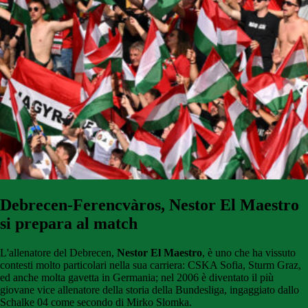
Debrecen-Ferencvàros, Nestor El Maestro
si prepara al match
L'allenatore del Debrecen,
Nestor El Maestro
, è uno che ha vissuto
contesti molto particolari nella sua carriera: CSKA Sofia, Sturm Graz,
ed anche molta gavetta in Germania; nel 2006 è diventato il più
giovane vice allenatore della storia della Bundesliga, ingaggiato dallo
Schalke 04 come secondo di Mirko Slomka.