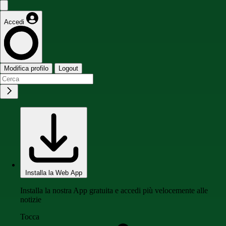
Accedi
Modifica profilo
Logout
Installa la Web App
Installa la nostra App gratuita e accedi più velocemente alle
notizie
Tocca