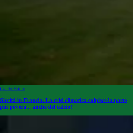
Calcio Estero
Siccità in Francia. La crisi climatica colpisce la parte
più povera... anche del calcio!