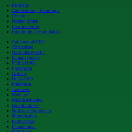
Rubriche
Calcio &amp; Tecnologia
Cinegol
Nomen Omen
La prima volta
Etimologie da Spogliatoio
Calcionapoli1926
Cittaceleste
Derbyderbyderby
Fantamagazine
FCInter1908
Forzaroma
Golssip
Hellas1903
Ilmilanista
Juvenews
Mediagol
Milanistichannel
Mondoudinese
Notiziecalciomercato
Numericalcio
Padovasport
Pianetamilan
SOS Fanta