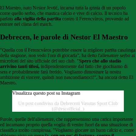
El Maestro, nato Nestor Jevtić, incarna tutta la grinta di un popolo
come quello serbo, che mastica calcio e vive di calcio. Il tecnico ha
parlato
alla vigilia della partita
contro il Ferencvàros, provando ad
entrare nel clima del match.
Debrecen, le parole di Nestor El Maestro
"Quella con il Ferencváros potrebbe essere la migliore partita casalinga
della stagione, non vedo l'ora di giocarla", ha detto l'allenatore serbo ai
microfoni del sito ufficiale del suo club. "
Spero che allo stadio
arrivino tanti tifosi,
indipendentemente dal fatto che giochiamo di
sera e probabilmente farà freddo. Vogliamo dimostrare la nostra
ambizione di vincere, quindi non nascondiamoci!", ha ancora detto El
Maestro.
Visualizza questo post su Instagram
Un post condiviso da Debreceni Vasutas Sport Club
(@dvscofficial_)
Parole, quelle dell'allenatore, che rappresentano una carica importante
ed incarnano proprio quella voglia di venire fuori da una situazione di
classifica molto complessa. "Vogliamo giocare un buon calcio e, come
abbiamo visto un mese fa,
con un po' di fortuna, contro il