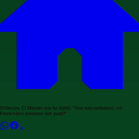
Debrecen, El Maestro non ha dubbi: "Non nascondiamoci, col
Ferencvàros possiamo fare punti!"