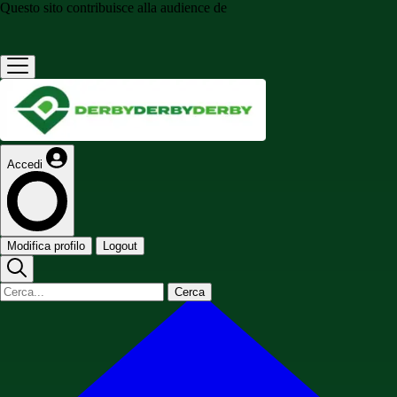
Questo sito contribuisce alla audience de
Accedi
Modifica profilo
Logout
Cerca