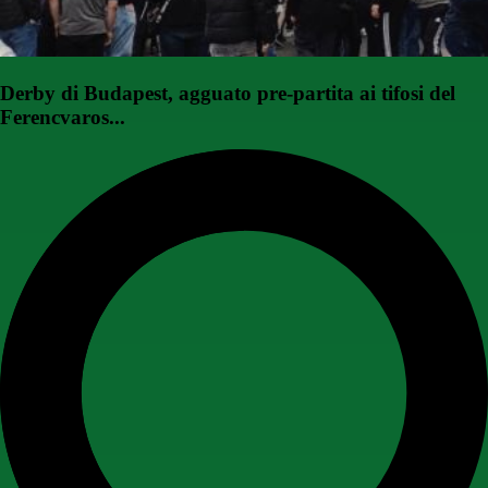
Derby di Budapest, agguato pre-partita ai tifosi del
Ferencvaros...