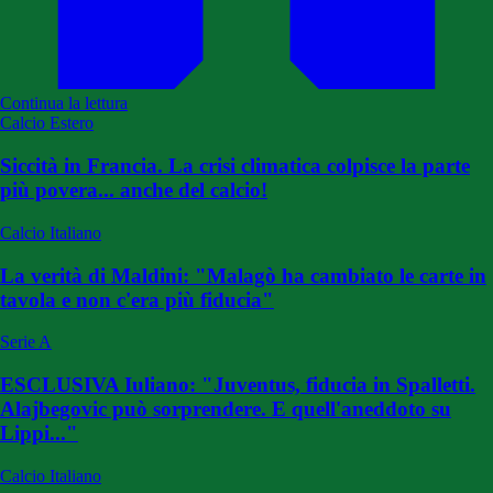
Continua la lettura
Calcio Estero
Siccità in Francia. La crisi climatica colpisce la parte
più povera... anche del calcio!
Calcio Italiano
La verità di Maldini: "Malagò ha cambiato le carte in
tavola e non c'era più fiducia"
Serie A
ESCLUSIVA Iuliano: "Juventus, fiducia in Spalletti.
Alajbegovic può sorprendere. E quell'aneddoto su
Lippi..."
Calcio Italiano