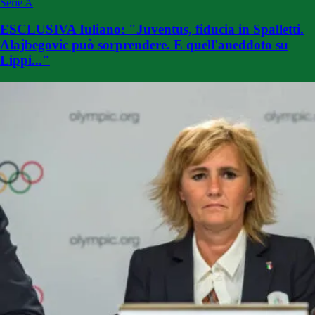
Serie A
ESCLUSIVA Iuliano: "Juventus, fiducia in Spalletti.
Alajbegovic può sorprendere. E quell'aneddoto su
Lippi..."