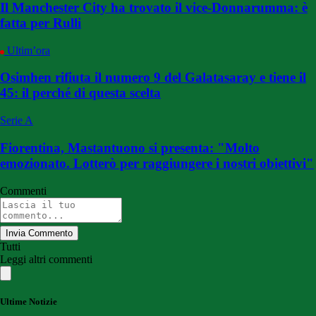
Il Manchester City ha trovato il vice-Donnarumma: è
fatta per Rulli
Ultim’ora
Osimhen rifiuta il numero 9 del Galatasaray e tiene il
45: il perché di questa scelta
Serie A
Fiorentina, Mastantuono si presenta: "Molto
emozionato. Lotterò per raggiungere i nostri obiettivi"
Commenti
Invia Commento
Tutti
Leggi altri commenti
Ultime Notizie