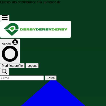
Questo sito contribuisce alla audience de
Accedi
Modifica profilo
Logout
Cerca