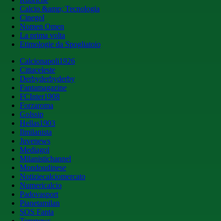
Calcio &amp; Tecnologia
Cinegol
Nomen Omen
La prima volta
Etimologie da Spogliatoio
Calcionapoli1926
Cittaceleste
Derbyderbyderby
Fantamagazine
FCInter1908
Forzaroma
Golssip
Hellas1903
Ilmilanista
Juvenews
Mediagol
Milanistichannel
Mondoudinese
Notiziecalciomercato
Numericalcio
Padovasport
Pianetamilan
SOS Fanta
Toronews