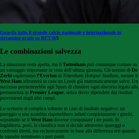
Guarda tutto il grande calcio nazionale e internazionale in
streaming gratis su BET36
5
Le combinazioni salvezza
La situazione resta aperta, ma il
Tottenham
può comunque contare su
un vantaggio importante in vista dell’ultima giornata. Gli uomini di
De
Zerbi
ospiteranno
l’Everton
al
Tottenham Hotspur Stadium
, mentre il
West Ham
affronterà in casa un Leeds già matematicamente salvo. Un
successo permetterebbe agli Spurs di chiudere ogni discorso legato alla
permanenza in
Premier League
, senza dover dipendere dai risultati
provenienti dagli altri campi.
Lo scenario si complica soltanto in caso di risultato negativo: un
pareggio o una sconfitta riaprirebbero infatti completamente i giochi,
soprattutto se il
West Ham
dovesse conquistare i tre punti. In
Inghilterra, però, la classifica non si decide attraverso spareggi o
confronti diretti, ma esclusivamente in base alla differenza reti quando
le squadre terminano a pari punti.