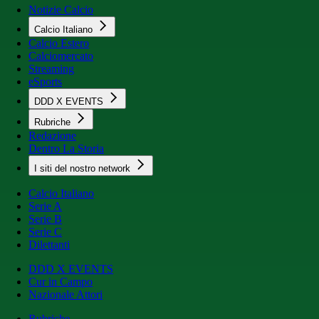
Notizie Calcio
Calcio Italiano
Calcio Estero
Calciomercato
Streaming
eSports
DDD X EVENTS
Rubriche
Redazione
Dentro La Storia
I siti del nostro network
Calcio Italiano
Serie A
Serie B
Serie C
Dilettanti
DDD X EVENTS
Cur in Campo
Nazionale Attori
Rubriche