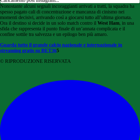
Caricamento post Instagram...
Nonostante alcuni segnali incoraggianti arrivati a tratti, la squadra ha
spesso pagato cali di concentrazione e mancanza di cinismo nei
momenti decisivi, arrivando così a giocarsi tutto all’ultima giornata.
Ora il destino si decide in un solo match contro il
West Ham
, in una
sfida che rappresenta il punto finale di un’annata complicata e il
confine sottile tra salvezza e un epilogo ben più amaro.
Guarda tutto il grande calcio nazionale e internazionale in
streaming gratis su BET36
5
© RIPRODUZIONE RISERVATA