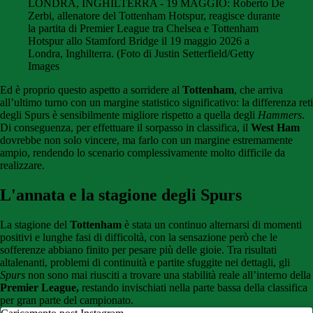
LONDRA, INGHILTERRA - 19 MAGGIO: Roberto De
Zerbi, allenatore del Tottenham Hotspur, reagisce durante
la partita di Premier League tra Chelsea e Tottenham
Hotspur allo Stamford Bridge il 19 maggio 2026 a
Londra, Inghilterra. (Foto di Justin Setterfield/Getty
Images
Ed è proprio questo aspetto a sorridere al
Tottenham
, che arriva
all’ultimo turno con un margine statistico significativo: la differenza reti
degli Spurs è sensibilmente migliore rispetto a quella degli
Hammers
.
Di conseguenza, per effettuare il sorpasso in classifica, il
West Ham
dovrebbe non solo vincere, ma farlo con un margine estremamente
ampio, rendendo lo scenario complessivamente molto difficile da
realizzare.
L'annata e la stagione degli Spurs
La stagione del
Tottenham
è stata un continuo alternarsi di momenti
positivi e lunghe fasi di difficoltà, con la sensazione però che le
sofferenze abbiano finito per pesare più delle gioie. Tra risultati
altalenanti, problemi di continuità e partite sfuggite nei dettagli, gli
Spurs
non sono mai riusciti a trovare una stabilità reale all’interno della
Premier League,
restando invischiati nella parte bassa della classifica
per gran parte del campionato.