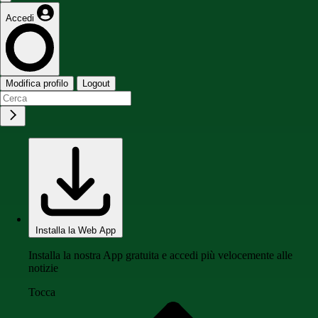
Accedi
Modifica profilo
Logout
Installa la Web App
Installa la nostra App gratuita e accedi più velocemente alle
notizie
Tocca