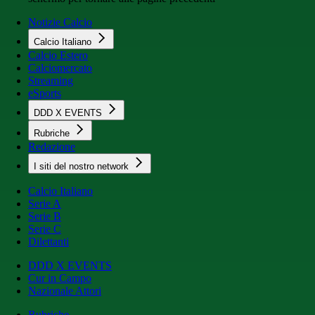
Notizie Calcio
Calcio Italiano
Calcio Estero
Calciomercato
Streaming
eSports
DDD X EVENTS
Rubriche
Redazione
I siti del nostro network
Calcio Italiano
Serie A
Serie B
Serie C
Dilettanti
DDD X EVENTS
Cur in Campo
Nazionale Attori
Rubriche