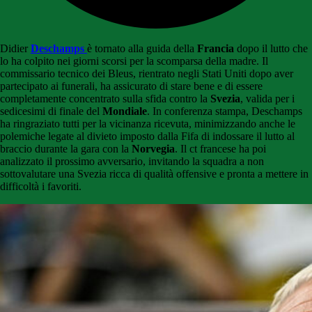
Didier
Deschamps
è tornato alla guida della
Francia
dopo il lutto che
lo ha colpito nei giorni scorsi per la scomparsa della madre. Il
commissario tecnico dei Bleus, rientrato negli Stati Uniti dopo aver
partecipato ai funerali, ha assicurato di stare bene e di essere
completamente concentrato sulla sfida contro la
Svezia
, valida per i
sedicesimi di finale del
Mondiale
. In conferenza stampa, Deschamps
ha ringraziato tutti per la vicinanza ricevuta, minimizzando anche le
polemiche legate al divieto imposto dalla Fifa di indossare il lutto al
braccio durante la gara con la
Norvegia
. Il ct francese ha poi
analizzato il prossimo avversario, invitando la squadra a non
sottovalutare una Svezia ricca di qualità offensive e pronta a mettere in
difficoltà i favoriti.