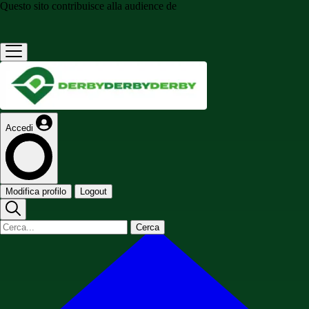
Questo sito contribuisce alla audience de
Accedi
Modifica profilo
Logout
Cerca