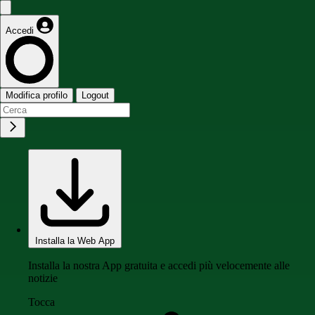
Accedi
Modifica profilo
Logout
Installa la Web App
Installa la nostra App gratuita e accedi più velocemente alle
notizie
Tocca