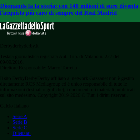
Diomande fa la storia: con 140 milioni di euro diventa
l'acquisto più caro di sempre del Real Madrid
Derbyderbyderby.it
Testata giornalistica registrata Aut. Trib. di Milano n. 227 del
09/09/2016.
Direttore Responsabile: Marco Torretta
Il sito DerbyDerbyDerby affiliato al network Gazzanet non è gestito
direttamente RCS Mediagroup ed è unico responsabile di tutte le
informazioni (testuali o grafiche), i documenti o i materiali pubblicati
sul sito medesimo. Copyright 2019-2026 © Tutti i diritti riservati.
Calcio Italiano
Serie A
Serie B
Serie C
Dilettanti