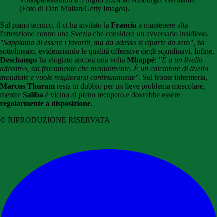
(Foto di Dan Mullan/Getty Images).
Sul piano tecnico, il ct ha invitato la
Francia
a mantenere alta
l'attenzione contro una Svezia che considera un avversario insidioso.
"Sappiamo di essere i favoriti, ma da adesso si riparte da zero",
ha
sottolineato, evidenziando le qualità offensive degli scandinavi. Infine,
Deschamps
ha elogiato ancora una volta
Mbappé
:
"È a un livello
altissimo, sia fisicamente che mentalmente. È un calciatore di livello
mondiale e vuole migliorarsi continuamente".
Sul fronte infermeria,
Marcus Thuram
resta in dubbio per un lieve problema muscolare,
mentre
Saliba
è vicino al pieno recupero e dovrebbe essere
regolarmente a disposizione.
© RIPRODUZIONE RISERVATA