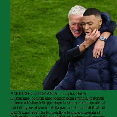
AMBURGO, GERMANIA – 5 luglio: Didier
Deschamps, commissario tecnico della Francia, festeggia
insieme a Kylian Mbappé dopo la vittoria della squadra ai
calci di rigore al termine della partita dei quarti di finale di
UEFA Euro 2024 tra Portogallo e Francia, disputata al
Volksparkstadion il 5 luglio 2024 ad Amburgo, Germania.