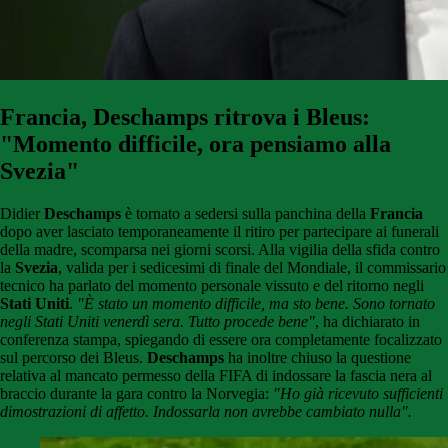
Francia, Deschamps ritrova i Bleus:
"Momento difficile, ora pensiamo alla
Svezia"
Didier
Deschamps
è tornato a sedersi sulla panchina della
Francia
dopo aver lasciato temporaneamente il ritiro per partecipare ai funerali
della madre, scomparsa nei giorni scorsi. Alla vigilia della sfida contro
la
Svezia
, valida per i sedicesimi di finale del Mondiale, il commissario
tecnico ha parlato del momento personale vissuto e del ritorno negli
Stati Uniti
.
"È stato un momento difficile, ma sto bene. Sono tornato
negli Stati Uniti venerdì sera. Tutto procede bene"
, ha dichiarato in
conferenza stampa, spiegando di essere ora completamente focalizzato
sul percorso dei Bleus.
Deschamps
ha inoltre chiuso la questione
relativa al mancato permesso della FIFA di indossare la fascia nera al
braccio durante la gara contro la Norvegia:
"Ho già ricevuto sufficienti
dimostrazioni di affetto. Indossarla non avrebbe cambiato nulla".