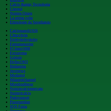
Calcio &amp; Tecnologia
Cinegol
Nomen Omen
La prima volta
Etimologie da Spogliatoio
Calcionapoli1926
Cittaceleste
Derbyderbyderby
Fantamagazine
FCInter1908
Forzaroma
Golssip
Hellas1903
Ilmilanista
Juvenews
Mediagol
Milanistichannel
Mondoudinese
Notiziecalciomercato
Numericalcio
Padovasport
Pianetamilan
SOS Fanta
Toronews