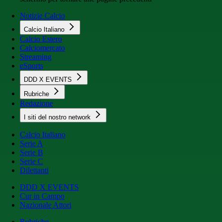
Notizie Calcio
Calcio Italiano
Calcio Estero
Calciomercato
Streaming
eSports
DDD X EVENTS
Rubriche
Redazione
I siti del nostro network
Calcio Italiano
Serie A
Serie B
Serie C
Dilettanti
DDD X EVENTS
Cur in Campo
Nazionale Attori
Rubriche