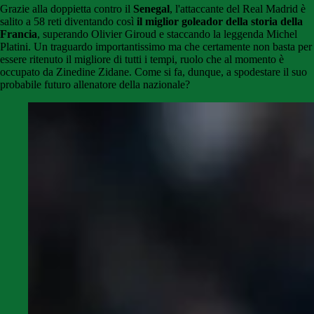
Grazie alla doppietta contro il
Senegal
, l'attaccante del Real Madrid è
salito a 58 reti diventando così
il miglior goleador della storia della
Francia
, superando Olivier Giroud e staccando la leggenda Michel
Platini. Un traguardo importantissimo ma che certamente non basta per
essere ritenuto il migliore di tutti i tempi, ruolo che al momento è
occupato da Zinedine Zidane. Come si fa, dunque, a spodestare il suo
probabile futuro allenatore della nazionale?