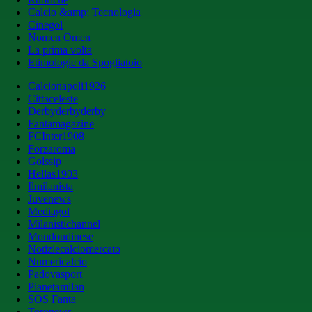
Calcio &amp; Tecnologia
Cinegol
Nomen Omen
La prima volta
Etimologie da Spogliatoio
Calcionapoli1926
Cittaceleste
Derbyderbyderby
Fantamagazine
FCInter1908
Forzaroma
Golssip
Hellas1903
Ilmilanista
Juvenews
Mediagol
Milanistichannel
Mondoudinese
Notiziecalciomercato
Numericalcio
Padovasport
Pianetamilan
SOS Fanta
Toronews