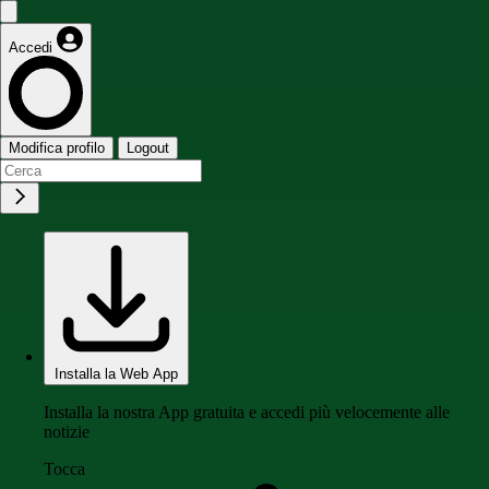
Accedi
Modifica profilo
Logout
Installa la Web App
Installa la nostra App gratuita e accedi più velocemente alle
notizie
Tocca