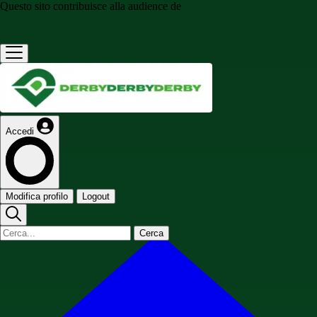
Questo sito contribuisce alla audience de
Accedi
Modifica profilo
Logout
Cerca