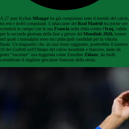
A 27 anni Kylian
Mbappé
ha già conquistato tutto il mondo del calcio,
tra reti e trofei conquistati. L'attaccante del
Real Madrid
tra poche ore
scenderà in campo con la sua
Francia
nella sfida contro l'
Iraq
, valida
per la seconda giornata della fase a girone del
Mondiale 2026,
torneo
nel quale i transalpini sono tra i principali candidati per la vittoria
finale. Un traguardo che, in caso fosse raggiunto, porterebbe il numero
10 dei
Galletti
nell'Olimpo del calcio mondiale e francese, tanto da
poter "oscurare" una leggenda come Zinedine
Zidane
, da molti
considerato il migliore giocatore francese della storia.