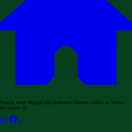
Francia, come Mbappé può spodestare Zinedine Zidane: la "ricetta"
del numero 10