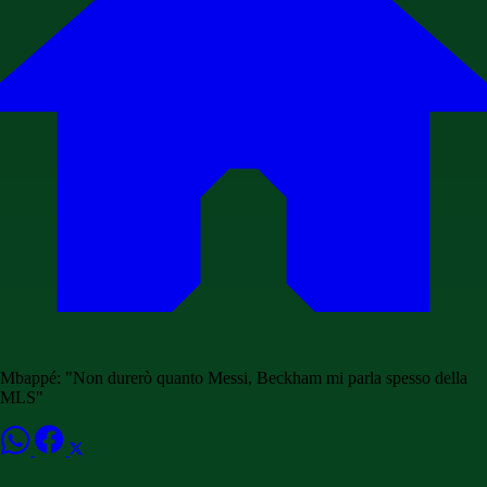
Mbappé: "Non durerò quanto Messi, Beckham mi parla spesso della
MLS"