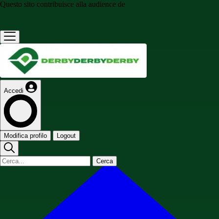
Questo sito contribuisce alla audience de
Accedi
Modifica profilo
Logout
Cerca