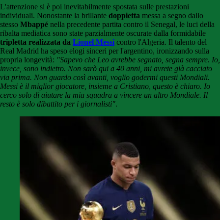
L'attenzione si è poi inevitabilmente spostata sulle prestazioni
individuali. Nonostante la brillante
doppietta
messa a segno dallo
stesso
Mbappé
nella precedente partita contro il Senegal, le luci della
ribalta mediatica sono state parzialmente oscurate dalla formidabile
tripletta realizzata da
Lionel Messi
contro l'Algeria. Il talento del
Real Madrid ha speso elogi sinceri per l'argentino, ironizzando sulla
propria longevità:
"Sapevo che Leo avrebbe segnato, segna sempre. Io,
invece, sono indietro. Non sarò qui a 40 anni, mi avrete già cacciato
via prima. Non guardo così avanti, voglio godermi questi Mondiali.
Messi è il miglior giocatore, insieme a Cristiano, questo è chiaro. Io
cerco solo di aiutare la mia squadra a vincere un altro Mondiale. Il
resto è solo dibattito per i giornalisti"
.