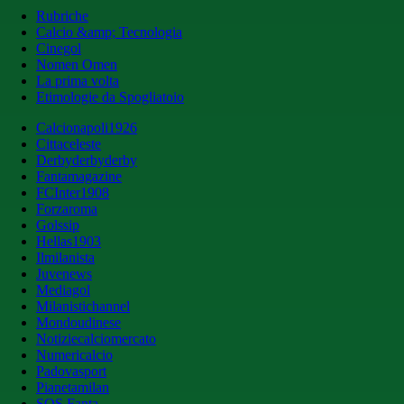
Rubriche
Calcio &amp; Tecnologia
Cinegol
Nomen Omen
La prima volta
Etimologie da Spogliatoio
Calcionapoli1926
Cittaceleste
Derbyderbyderby
Fantamagazine
FCInter1908
Forzaroma
Golssip
Hellas1903
Ilmilanista
Juvenews
Mediagol
Milanistichannel
Mondoudinese
Notiziecalciomercato
Numericalcio
Padovasport
Pianetamilan
SOS Fanta