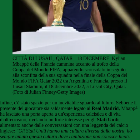
CITTÀ DI LUSAIL, QATAR - 18 DICEMBRE: Kylian
Mbappé della Francia cammina accanto al trofeo della
Coppa del Mondo FIFA, apparendo sconsolato in seguito
alla sconfitta della sua squadra nella finale della Coppa del
Mondo FIFA Qatar 2022 tra Argentina e Francia, presso il
Lusail Stadium, il 18 dicembre 2022, a Lusail City, Qatar.
(Foto di Julian Finney/Getty Images)
Infine, c'è stato spazio per un inevitabile sguardo al futuro. Sebbene il
presente del giocatore sia saldamente legato al
Real Madrid
, Mbappé
ha lasciato una porta aperta a un'esperienza calcistica e di vita
d'oltreoceano, rivelando un forte interesse per gli
Stati Uniti
,
alimentato anche dalle conversazioni con una leggenda del calcio
inglese:
"Gli Stati Uniti hanno una cultura diversa dalla nostra, ho
sempre amato questa cultura dove l'ambizione non conosce limiti.