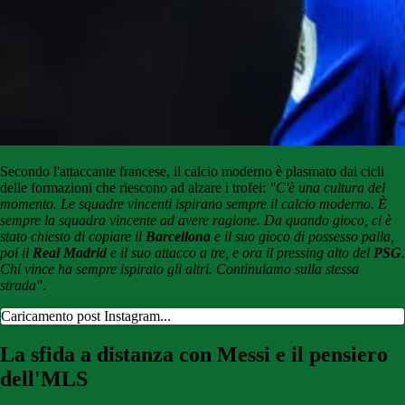
Secondo l'attaccante francese, il calcio moderno è plasmato dai cicli
delle formazioni che riescono ad alzare i trofei:
"C'è una cultura del
momento. Le squadre vincenti ispirano sempre il calcio moderno. È
sempre la squadra vincente ad avere ragione. Da quando gioco, ci è
stato chiesto di copiare il
Barcellona
e il suo gioco di possesso palla,
poi il
Real Madrid
e il suo attacco a tre, e ora il pressing alto del
PSG
.
Chi vince ha sempre ispirato gli altri. Continuiamo sulla stessa
strada"
.
Caricamento post Instagram...
La sfida a distanza con Messi e il pensiero
dell'MLS