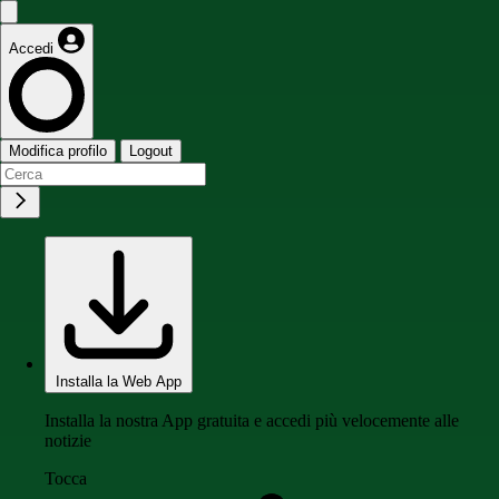
Accedi
Modifica profilo
Logout
Installa la Web App
Installa la nostra App gratuita e accedi più velocemente alle
notizie
Tocca