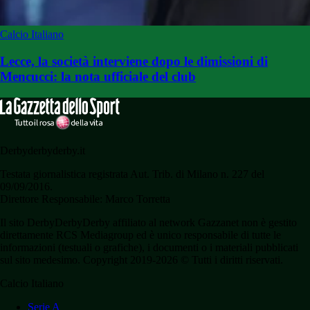
Calcio Italiano
Lecce, la società interviene dopo le dimissioni di
Mencucci: la nota ufficiale del club
Derbyderbyderby.it
Testata giornalistica registrata Aut. Trib. di Milano n. 227 del
09/09/2016.
Direttore Responsabile: Marco Torretta
Il sito DerbyDerbyDerby affiliato al network Gazzanet non è gestito
direttamente RCS Mediagroup ed è unico responsabile di tutte le
informazioni (testuali o grafiche), i documenti o i materiali pubblicati
sul sito medesimo. Copyright 2019-2026 © Tutti i diritti riservati.
Calcio Italiano
Serie A