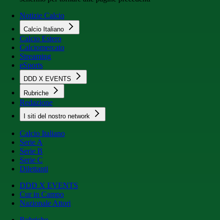
Notizie Calcio
Calcio Italiano
Calcio Estero
Calciomercato
Streaming
eSports
DDD X EVENTS
Rubriche
Redazione
I siti del nostro network
Calcio Italiano
Serie A
Serie B
Serie C
Dilettanti
DDD X EVENTS
Cur in Campo
Nazionale Attori
Rubriche