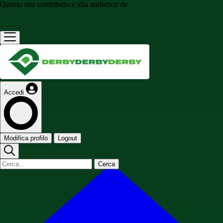
Questo sito contribuisce alla audience de
Accedi
Modifica profilo
Logout
Cerca