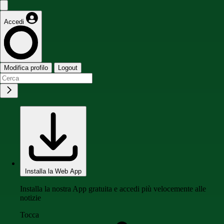
Accedi
Modifica profilo
Logout
Installa la Web App
Installa la nostra App gratuita e accedi più velocemente alle
notizie
Tocca