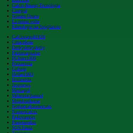
Calcio &amp; Tecnologia
Cinegol
Nomen Omen
La prima volta
Etimologie da Spogliatoio
Calcionapoli1926
Cittaceleste
Derbyderbyderby
Fantamagazine
FCInter1908
Forzaroma
Golssip
Hellas1903
Ilmilanista
Juvenews
Mediagol
Milanistichannel
Mondoudinese
Notiziecalciomercato
Numericalcio
Padovasport
Pianetamilan
SOS Fanta
Toronews