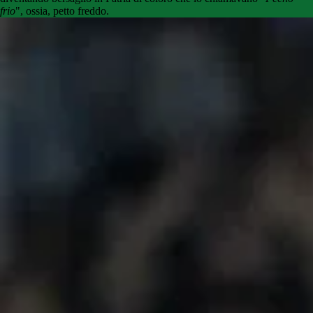
frio
", ossia, petto freddo.