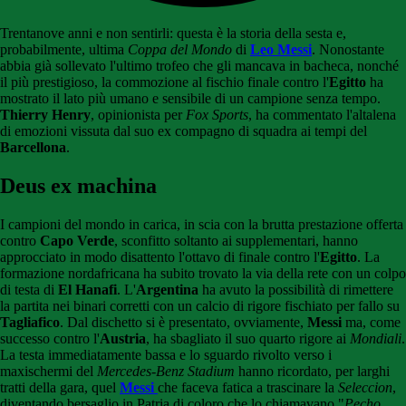
Trentanove anni e non sentirli: questa è la storia della sesta e,
probabilmente, ultima
Coppa del Mondo
di
Leo Messi
. Nonostante
abbia già sollevato l'ultimo trofeo che gli mancava in bacheca, nonché
il più prestigioso, la commozione al fischio finale contro l'
Egitto
ha
mostrato il lato più umano e sensibile di un campione senza tempo.
Thierry Henry
, opinionista per
Fox Sports
, ha commentato l'altalena
di emozioni vissuta dal suo ex compagno di squadra ai tempi del
Barcellona
.
Deus ex machina
I campioni del mondo in carica, in scia con la brutta prestazione offerta
contro
Capo Verde
, sconfitto soltanto ai supplementari, hanno
approcciato in modo disattento l'ottavo di finale contro l'
Egitto
. La
formazione nordafricana ha subito trovato la via della rete con un colpo
di testa di
El Hanafi
. L'
Argentina
ha avuto la possibilità di rimettere
la partita nei binari corretti con un calcio di rigore fischiato per fallo su
Tagliafico
. Dal dischetto si è presentato, ovviamente,
Messi
ma, come
successo contro l'
Austria
, ha sbagliato il suo quarto rigore ai
Mondiali
.
La testa immediatamente bassa e lo sguardo rivolto verso i
maxischermi del
Mercedes-Benz Stadium
hanno ricordato, per larghi
tratti della gara, quel
Messi
che faceva fatica a trascinare la
Seleccion
,
diventando bersaglio in Patria di coloro che lo chiamavano "
Pecho