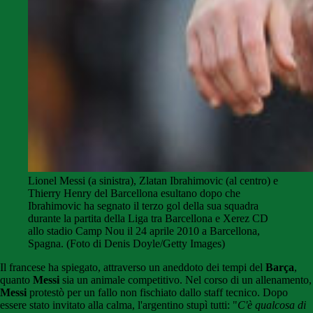
Lionel Messi (a sinistra), Zlatan Ibrahimovic (al centro) e
Thierry Henry del Barcellona esultano dopo che
Ibrahimovic ha segnato il terzo gol della sua squadra
durante la partita della Liga tra Barcellona e Xerez CD
allo stadio Camp Nou il 24 aprile 2010 a Barcellona, ​​
Spagna. (Foto di Denis Doyle/Getty Images)
Il francese ha spiegato, attraverso un aneddoto dei tempi del
Barça
,
quanto
Messi
sia un animale competitivo. Nel corso di un allenamento,
Messi
protestò per un fallo non fischiato dallo staff tecnico. Dopo
essere stato invitato alla calma, l'argentino stupì tutti: "
C'è qualcosa di