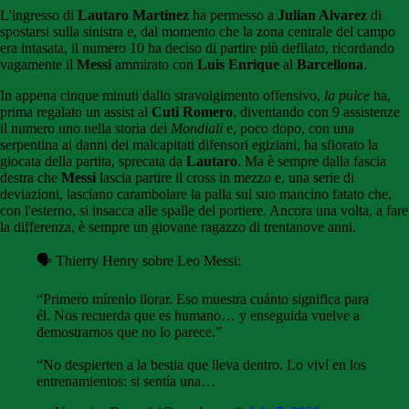
L'ingresso di
Lautaro Martinez
ha permesso a
Julian Alvarez
di
spostarsi sulla sinistra e, dal momento che la zona centrale del campo
era intasata, il numero 10 ha deciso di partire più defilato, ricordando
vagamente il
Messi
ammirato con
Luis Enrique
al
Barcellona
.
In appena cinque minuti dallo stravolgimento offensivo,
la pulce
ha,
prima regalato un assist al
Cuti Romero
, diventando con 9 assistenze
il numero uno nella storia dei
Mondiali
e, poco dopo, con una
serpentina ai danni dei malcapitati difensori egiziani, ha sfiorato la
giocata della partita, sprecata da
Lautaro
. Ma è sempre dalla fascia
destra che
Messi
lascia partire il cross in mezzo e, una serie di
deviazioni, lasciano carambolare la palla sul suo mancino fatato che,
con l'esterno, si insacca alle spalle del portiere. Ancora una volta, a fare
la differenza, è sempre un giovane ragazzo di trentanove anni.
🗣️ Thierry Henry sobre Leo Messi:
“Primero mírenlo llorar. Eso muestra cuánto significa para
él. Nos recuerda que es humano… y enseguida vuelve a
demostrarnos que no lo parece.”
“No despierten a la bestia que lleva dentro. Lo viví en los
entrenamientos: si sentía una…