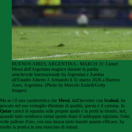
BUENOS AIRES, ARGENTINA - MARCH 31: Lionel
Messi dell'Argentina reagisce durante la partita
amichevole internazionale tra Argentina e Zambia
all'Estadio Alberto J. Armando il 31 marzo 2026 a Buenos
Aires, Argentina. (Photo by Marcelo Endelli/Getty
Images)
Ma se c'è una caratteristica che
Messi
, dall'incontro con
Scaloni
, ha
pescato nel suo ventaglio illimitato di qualità, questa è il carisma. In
Qatar
caricò la squadra sulle proprie spalle e la portò in trionfo, ieri,
quando tutto sembrava ormai spento dopo il raddoppio egiziano, l'otto
volte pallone d'oro, con una mossa tanto banale quanto efficace, ha
risolto la pratica in una manciata di minuti.