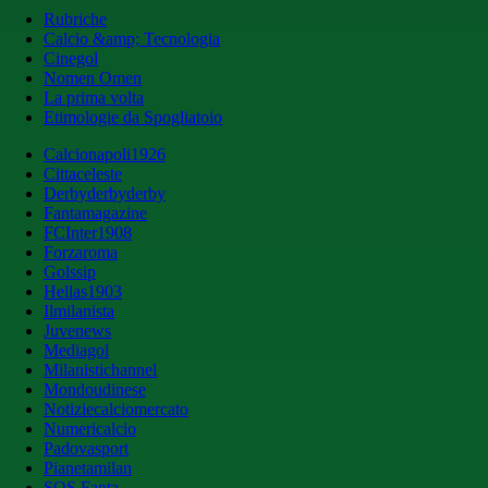
Rubriche
Calcio &amp; Tecnologia
Cinegol
Nomen Omen
La prima volta
Etimologie da Spogliatoio
Calcionapoli1926
Cittaceleste
Derbyderbyderby
Fantamagazine
FCInter1908
Forzaroma
Golssip
Hellas1903
Ilmilanista
Juvenews
Mediagol
Milanistichannel
Mondoudinese
Notiziecalciomercato
Numericalcio
Padovasport
Pianetamilan
SOS Fanta