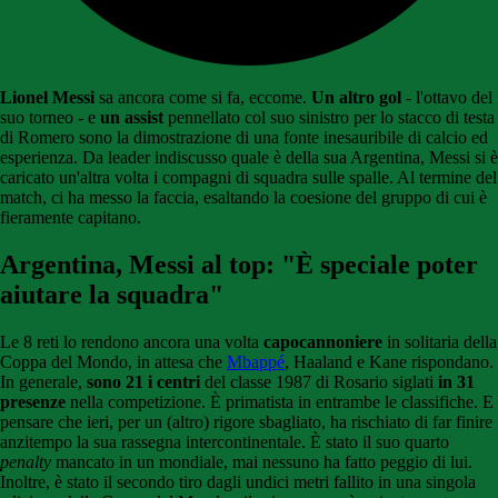
Lionel Messi
sa ancora come si fa, eccome.
Un altro gol
- l'ottavo del
suo torneo - e
un assist
pennellato col suo sinistro per lo stacco di testa
di Romero sono la dimostrazione di una fonte inesauribile di calcio ed
esperienza. Da leader indiscusso quale è della sua Argentina, Messi si è
caricato un'altra volta i compagni di squadra sulle spalle. Al termine del
match, ci ha messo la faccia, esaltando la coesione del gruppo di cui è
fieramente capitano.
Argentina, Messi al top: "È speciale poter
aiutare la squadra"
Le 8 reti lo rendono ancora una volta
capocannoniere
in solitaria della
Coppa del Mondo, in attesa che
Mbappé
, Haaland e Kane rispondano.
In generale,
sono 21 i centri
del classe 1987 di Rosario siglati
in 31
presenze
nella competizione. È primatista in entrambe le classifiche. E
pensare che ieri, per un (altro) rigore sbagliato, ha rischiato di far finire
anzitempo la sua rassegna intercontinentale. È stato il suo quarto
penalty
mancato in un mondiale, mai nessuno ha fatto peggio di lui.
Inoltre, è stato il secondo tiro dagli undici metri fallito in una singola