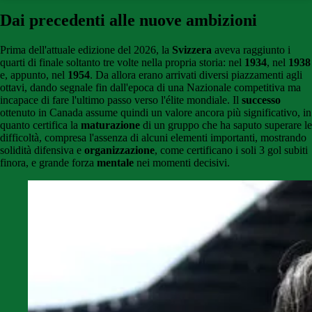
Dai precedenti alle nuove ambizioni
Prima dell'attuale edizione del 2026, la
Svizzera
aveva raggiunto i
quarti di finale soltanto tre volte nella propria storia: nel
1934
, nel
1938
e, appunto, nel
1954
. Da allora erano arrivati diversi piazzamenti agli
ottavi, dando segnale fin dall'epoca di una Nazionale competitiva ma
incapace di fare l'ultimo passo verso l'élite mondiale. Il
successo
ottenuto in Canada assume quindi un valore ancora più significativo, in
quanto certifica la
maturazione
di un gruppo che ha saputo superare le
difficoltà, compresa l'assenza di alcuni elementi importanti, mostrando
solidità difensiva e
organizzazione
, come certificano i soli 3 gol subiti
finora, e grande forza
mentale
nei momenti decisivi.