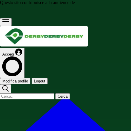
Questo sito contribuisce alla audience de
Accedi
Modifica profilo
Logout
Cerca