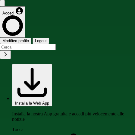
Accedi
Modifica profilo
Logout
Installa la Web App
Installa la nostra App gratuita e accedi più velocemente alle
notizie
Tocca