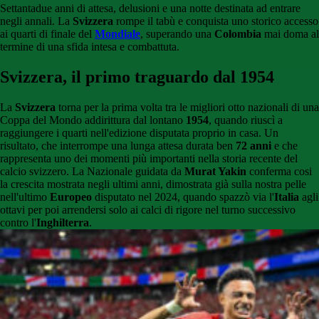
Settantadue anni di attesa, delusioni e una notte destinata ad entrare
negli annali. La
Svizzera
rompe il tabù e conquista uno storico accesso
ai quarti di finale del
Mondiale
, superando una
Colombia
mai doma al
termine di una sfida intesa e combattuta.
Svizzera, il primo traguardo dal 1954
La
Svizzera
torna per la prima volta tra le migliori otto nazionali di una
Coppa del Mondo addirittura dal lontano
1954
, quando riuscì a
raggiungere i quarti nell'edizione disputata proprio in casa. Un
risultato, che interrompe una lunga attesa durata ben
72 anni
e che
rappresenta uno dei momenti più importanti nella storia recente del
calcio svizzero. La Nazionale guidata da
Murat Yakin
conferma cosi
la crescita mostrata negli ultimi anni, dimostrata già sulla nostra pelle
nell'ultimo
Europeo
disputato nel 2024, quando spazzò via l'
Italia
agli
ottavi per poi arrendersi solo ai calci di rigore nel turno successivo
contro l'
Inghilterra
.