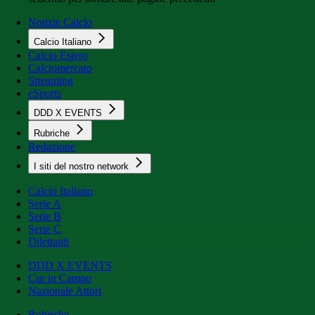
Notizie Calcio
Calcio Italiano
Calcio Estero
Calciomercato
Streaming
eSports
DDD X EVENTS
Rubriche
Redazione
I siti del nostro network
Calcio Italiano
Serie A
Serie B
Serie C
Dilettanti
DDD X EVENTS
Cur in Campo
Nazionale Attori
Rubriche