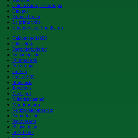
Calcio &amp; Tecnologia
Cinegol
Nomen Omen
La prima volta
Etimologie da Spogliatoio
Calcionapoli1926
Cittaceleste
Derbyderbyderby
Fantamagazine
FCInter1908
Forzaroma
Golssip
Hellas1903
Ilmilanista
Juvenews
Mediagol
Milanistichannel
Mondoudinese
Notiziecalciomercato
Numericalcio
Padovasport
Pianetamilan
SOS Fanta
Toronews