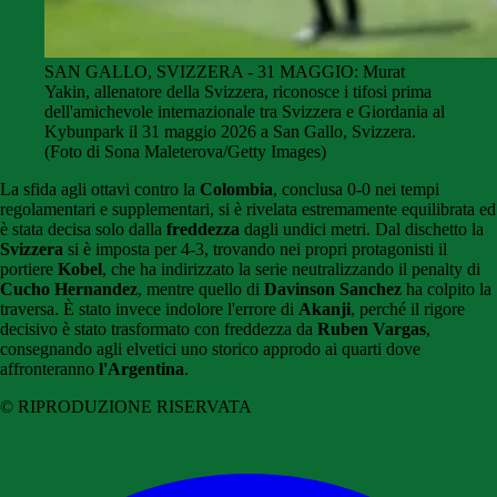
SAN GALLO, SVIZZERA - 31 MAGGIO: Murat
Yakin, allenatore della Svizzera, riconosce i tifosi prima
dell'amichevole internazionale tra Svizzera e Giordania al
Kybunpark il 31 maggio 2026 a San Gallo, Svizzera.
(Foto di Sona Maleterova/Getty Images)
La sfida agli ottavi contro la
Colombia
, conclusa 0-0 nei tempi
regolamentari e supplementari, si è rivelata estremamente equilibrata ed
è stata decisa solo dalla
freddezza
dagli undici metri. Dal dischetto la
Svizzera
si è imposta per 4-3, trovando nei propri protagonisti il
portiere
Kobel
, che ha indirizzato la serie neutralizzando il penalty di
Cucho Hernandez
, mentre quello di
Davinson Sanchez
ha colpito la
traversa. È stato invece indolore l'errore di
Akanji
, perché il rigore
decisivo è stato trasformato con freddezza da
Ruben Vargas
,
consegnando agli elvetici uno storico approdo ai quarti dove
affronteranno
l'Argentina
.
© RIPRODUZIONE RISERVATA