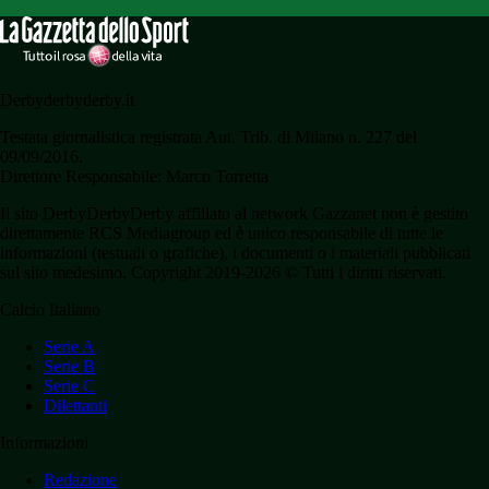
Derbyderbyderby.it
Testata giornalistica registrata Aut. Trib. di Milano n. 227 del
09/09/2016.
Direttore Responsabile: Marco Torretta
Il sito DerbyDerbyDerby affiliato al network Gazzanet non è gestito
direttamente RCS Mediagroup ed è unico responsabile di tutte le
informazioni (testuali o grafiche), i documenti o i materiali pubblicati
sul sito medesimo. Copyright 2019-2026 © Tutti i diritti riservati.
Calcio Italiano
Serie A
Serie B
Serie C
Dilettanti
Informazioni
Redazione