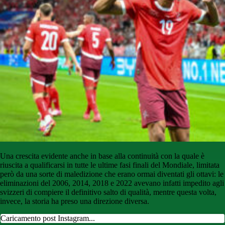
Una crescita evidente anche in base alla continuità con la quale è
riuscita a qualificarsi in tutte le ultime fasi finali del Mondiale, limitata
però da una sorte di maledizione che erano ormai diventati gli ottavi: le
eliminazioni del 2006, 2014, 2018 e 2022 avevano infatti impedito agli
svizzeri di compiere il definitivo salto di qualità, mentre questa volta,
invece, la storia ha preso una direzione diversa.
Caricamento post Instagram...