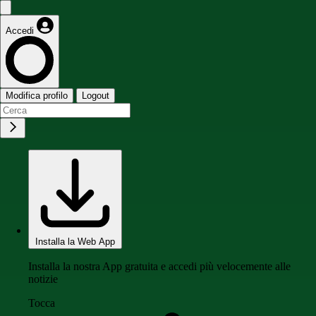
Accedi
Modifica profilo
Logout
Installa la Web App
Installa la nostra App gratuita e accedi più velocemente alle
notizie
Tocca