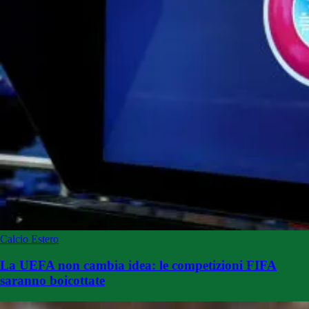
Calcio Estero
La UEFA non cambia idea: le competizioni FIFA
saranno boicottate