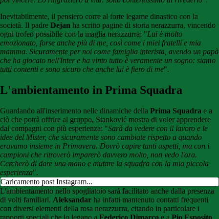
Inevitabilmente, il pensiero corre al forte legame dinastico con la
società. Il padre
Dejan
ha scritto pagine di storia nerazzurra, vincendo
ogni trofeo possibile con la maglia nerazzurra: "
Lui è molto
emozionato, forse anche più di me, così come i miei fratelli e mia
mamma. Sicuramente per noi come famiglia interista, avendo un papà
che ha giocato nell'Inter e ha vinto tutto è veramente un sogno: siamo
tutti contenti e sono sicuro che anche lui è fiero di me
".
L'ambientamento in Prima Squadra
Guardando all'inserimento nelle dinamiche della
Prima Squadra
e a
ciò che potrà offrire al gruppo, Stanković mostra di voler apprendere
dai compagni con più esperienza: "
Sarà da vedere con il lavoro e le
idee del Mister, che sicuramente sono cambiate rispetto a quando
eravamo insieme in Primavera. Dovrò capire tanti aspetti, ma con i
campioni che ritroverò imparerò davvero molto, non vedo l'ora.
Cercherò di dare una mano e aiutare la squadra con la mia piccola
esperienza
".
Caricamento post Instagram...
L'ambientamento nello spogliatoio sarà facilitato anche dalla presenza
di volti familiari.
Aleksandar
ha infatti mantenuto contatti frequenti
con diversi elementi della rosa nerazzurra, citando in particolare i
rapporti speciali che lo legano a
Federico Dimarco
e a
Pio Esposito
,