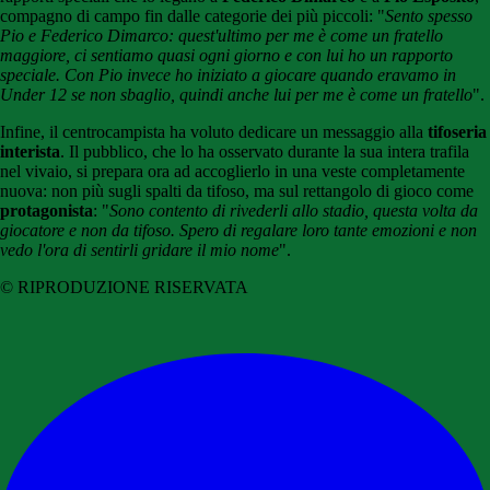
compagno di campo fin dalle categorie dei più piccoli: "
Sento spesso
Pio e Federico Dimarco: quest'ultimo per me è come un fratello
maggiore, ci sentiamo quasi ogni giorno e con lui ho un rapporto
speciale. Con Pio invece ho iniziato a giocare quando eravamo in
Under 12 se non sbaglio, quindi anche lui per me è come un fratello
".
Infine, il centrocampista ha voluto dedicare un messaggio alla
tifoseria
interista
. Il pubblico, che lo ha osservato durante la sua intera trafila
nel vivaio, si prepara ora ad accoglierlo in una veste completamente
nuova: non più sugli spalti da tifoso, ma sul rettangolo di gioco come
protagonista
: "
Sono contento di rivederli allo stadio, questa volta da
giocatore e non da tifoso. Spero di regalare loro tante emozioni e non
vedo l'ora di sentirli gridare il mio nome
".
© RIPRODUZIONE RISERVATA