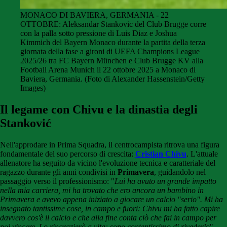
MONACO DI BAVIERA, GERMANIA - 22
OTTOBRE: Aleksandar Stankovic del Club Brugge corre
con la palla sotto pressione di Luis Diaz e Joshua
Kimmich del Bayern Monaco durante la partita della terza
giornata della fase a gironi di UEFA Champions League
2025/26 tra FC Bayern München e Club Brugge KV alla
Football Arena Munich il 22 ottobre 2025 a Monaco di
Baviera, Germania. (Foto di Alexander Hassenstein/Getty
Images)
Il legame con Chivu e la dinastia degli
Stanković
Nell'approdare in Prima Squadra, il centrocampista ritrova una figura
fondamentale del suo percorso di crescita:
Cristian Chivu
. L'attuale
allenatore ha seguito da vicino l'evoluzione tecnica e caratteriale del
ragazzo durante gli anni condivisi in
Primavera
, guidandolo nel
passaggio verso il professionismo: "
Lui ha avuto un grande impatto
nella mia carriera, mi ha trovato che ero ancora un bambino in
Primavera e avevo appena iniziato a giocare un calcio "serio". Mi ha
insegnato tantissime cose, in campo e fuori: Chivu mi ha fatto capire
davvero cos'è il calcio e che alla fine conta ciò che fai in campo per
poi vincere. Lo ringrazierò a vita: sono contentissimo di rivederlo
".