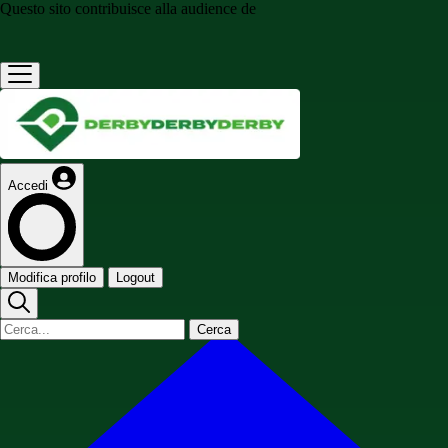
Questo sito contribuisce alla audience de
Accedi
Modifica profilo
Logout
Cerca