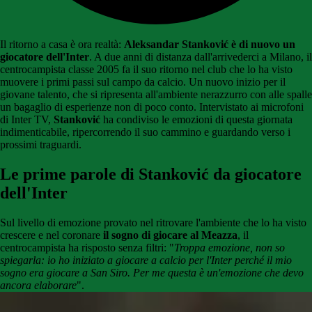
Il ritorno a casa è ora realtà:
Aleksandar Stanković è di nuovo un
giocatore dell'Inter
. A due anni di distanza dall'arrivederci a Milano, il
centrocampista classe 2005 fa il suo ritorno nel club che lo ha visto
muovere i primi passi sul campo da calcio. Un nuovo inizio per il
giovane talento, che si ripresenta all'ambiente nerazzurro con alle spalle
un bagaglio di esperienze non di poco conto. Intervistato ai microfoni
di Inter TV,
Stanković
ha condiviso le emozioni di questa giornata
indimenticabile, ripercorrendo il suo cammino e guardando verso i
prossimi traguardi.
Le prime parole di Stanković da giocatore
dell'Inter
Sul livello di emozione provato nel ritrovare l'ambiente che lo ha visto
crescere e nel coronare
il sogno di giocare al Meazza
, il
centrocampista ha risposto senza filtri: "
Troppa emozione, non so
spiegarla: io ho iniziato a giocare a calcio per l'Inter perché il mio
sogno era giocare a San Siro. Per me questa è un'emozione che devo
ancora elaborare
".