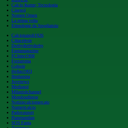
Calcio &amp; Tecnologia
Cinegol
Nomen Omen
La prima volta
Etimologie da Spogliatoio
Calcionapoli1926
Cittaceleste
Derbyderbyderby
Fantamagazine
FCInter1908
Forzaroma
Golssip
Hellas1903
Ilmilanista
Juvenews
Mediagol
Milanistichannel
Mondoudinese
Notiziecalciomercato
Numericalcio
Padovasport
Pianetamilan
SOS Fanta
Toronews