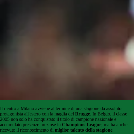
Il rientro a Milano avviene al termine di una stagione da assoluto
protagonista all'estero con la maglia del
Brugge
. In Belgio, il classe
2005 non solo ha conquistato il titolo di campione nazionale e
accumulato presenze preziose in
Champions League
, ma ha anche
ricevuto il riconoscimento di
miglior talento della stagione
.