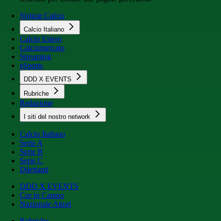
Notizie Calcio
Calcio Italiano
Calcio Estero
Calciomercato
Streaming
eSports
DDD X EVENTS
Rubriche
Redazione
I siti del nostro network
Calcio Italiano
Serie A
Serie B
Serie C
Dilettanti
DDD X EVENTS
Cur in Campo
Nazionale Attori
Rubriche