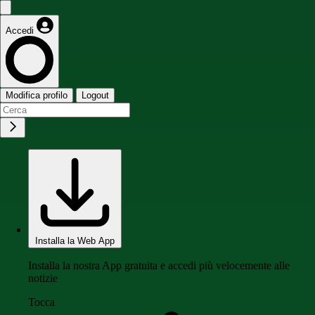
Accedi
Modifica profilo
Logout
Installa la Web App
Installa la nostra App gratuita e accedi più velocemente alle
notizie
Tocca