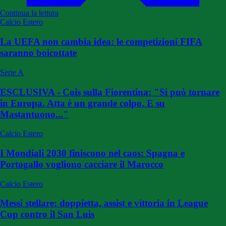
Continua la lettura
Calcio Estero
La UEFA non cambia idea: le competizioni FIFA
saranno boicottate
Serie A
ESCLUSIVA - Cois sulla Fiorentina: "Si può tornare
in Europa. Atta è un grande colpo. E su
Mastantuono..."
Calcio Estero
I Mondiali 2030 finiscono nel caos: Spagna e
Portogallo vogliono cacciare il Marocco
Calcio Estero
Messi stellare: doppietta, assist e vittoria in League
Cup contro il San Luis