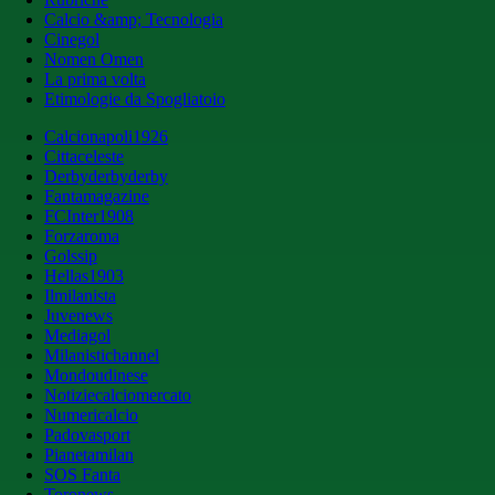
Calcio &amp; Tecnologia
Cinegol
Nomen Omen
La prima volta
Etimologie da Spogliatoio
Calcionapoli1926
Cittaceleste
Derbyderbyderby
Fantamagazine
FCInter1908
Forzaroma
Golssip
Hellas1903
Ilmilanista
Juvenews
Mediagol
Milanistichannel
Mondoudinese
Notiziecalciomercato
Numericalcio
Padovasport
Pianetamilan
SOS Fanta
Toronews