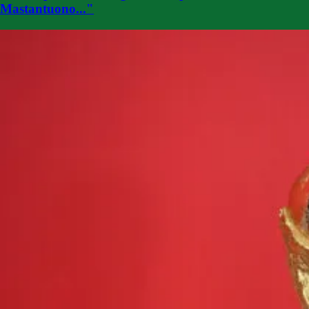
Mastantuono..."