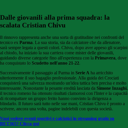
Dalle giovanili alla prima squadra: la
scalata Cristian Chivu
Il rinnovo rappresenta anche una sorta di gratitudine nei confronti del
tecnico ex
Parma
. La sua storia, sia da calciatore che da allenatore,
sarà sempre legata a questi colori. Chivu, dopo aver appeso gli scarpini
al chiodo, ha iniziato la sua carriera come mister delle giovanili,
guidando diverse categorie fino all'esperienza con la
Primavera
, dove
ha conquistato lo
Scudetto nell'anno 21-22
.
Successivamente il passaggio al Parma in
Serie A
ha arricchito
ulteriormente il suo bagaglio professionale. Alla guida dei Crociati
conquisterà una salvezza mostrando un'idea tattica ben precisa e molto
interessante. Nonostante la pesante eredità lasciata da
Simone Inzaghi
,
il tecnico romeno ha ottenuto risultati clamorosi con l'Inter e la capacità
di ricompattare un gruppo ferito hanno convinto la dirigenza a
blindarlo. Il futuro sarà tutto nelle sue mani, Cristian Chivu è pronto a
scrivere, ancora una volta, pagine indelebili con questa società.
Vuoi vedere eventi sportivi e calcistici in streaming gratis su
BET365? Clicca qui