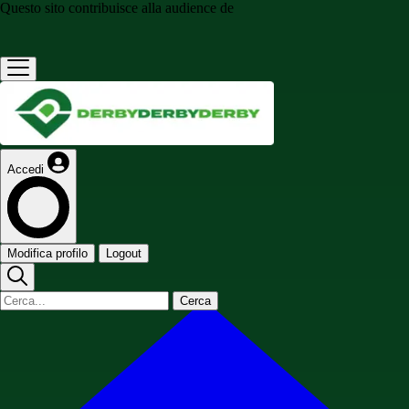
Questo sito contribuisce alla audience de
Accedi
Modifica profilo
Logout
Cerca