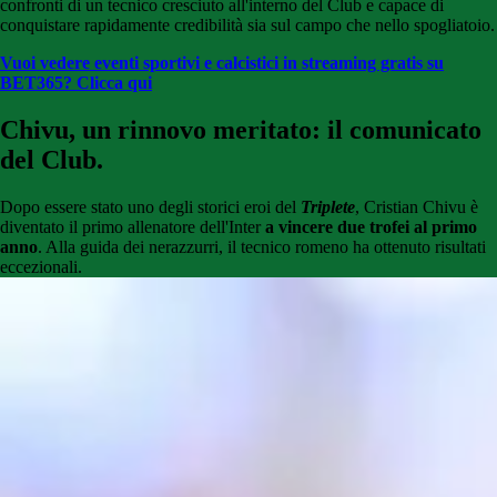
confronti di un tecnico cresciuto all'interno del Club e capace di
conquistare rapidamente credibilità sia sul campo che nello spogliatoio.
Vuoi vedere eventi sportivi e calcistici in streaming gratis su
BET365? Clicca qui
Chivu, un rinnovo meritato: il comunicato
del Club.
Dopo essere stato uno degli storici eroi del
Triplete
, Cristian Chivu è
diventato il primo allenatore dell'Inter
a vincere due trofei al primo
anno
. Alla guida dei nerazzurri, il tecnico romeno ha ottenuto risultati
eccezionali.