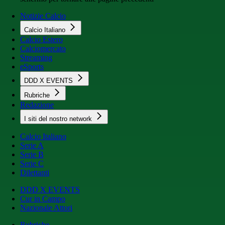
Notizie Calcio
Calcio Italiano
Calcio Estero
Calciomercato
Streaming
eSports
DDD X EVENTS
Rubriche
Redazione
I siti del nostro network
Calcio Italiano
Serie A
Serie B
Serie C
Dilettanti
DDD X EVENTS
Cur in Campo
Nazionale Attori
Rubriche