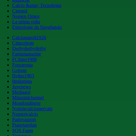
Calcio &amp; Tecnologia
Cinegol
Nomen Omen
La prima volta
Etimologie da Spogliatoio
Calcionapoli1926
Cittaceleste
Derbyderbyderby
Fantamagazine
FCInter1908
Forzaroma
Golssip
Hellas1903
Ilmilanista
Juvenews
Mediagol
Milanistichannel
Mondoudinese
Notiziecalciomercato
Numericalcio
Padovasport
Pianetamilan
SOS Fanta
Toronews