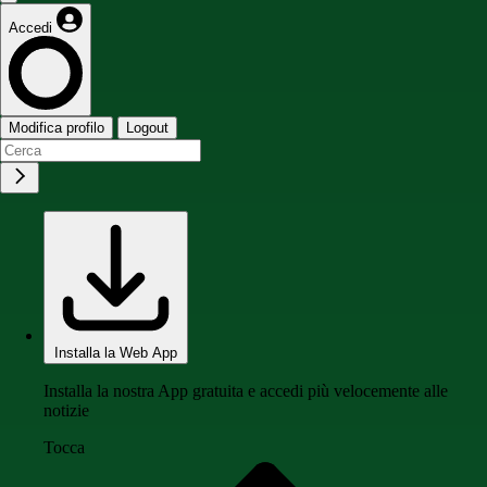
Accedi
Modifica profilo
Logout
Installa la Web App
Installa la nostra App gratuita e accedi più velocemente alle
notizie
Tocca