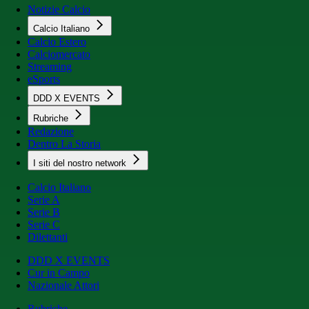
Notizie Calcio
Calcio Italiano
Calcio Estero
Calciomercato
Streaming
eSports
DDD X EVENTS
Rubriche
Redazione
Dentro La Storia
I siti del nostro network
Calcio Italiano
Serie A
Serie B
Serie C
Dilettanti
DDD X EVENTS
Cur in Campo
Nazionale Attori
Rubriche