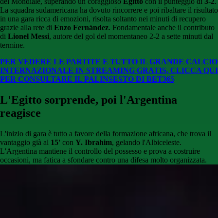
del Mondiale, superando un coraggioso
Egitto
con il punteggio di
3-2
.
La squadra sudamericana ha dovuto rincorrere e poi ribaltare il risultato
in una gara ricca di emozioni, risolta soltanto nei minuti di recupero
grazie alla rete di
Enzo Fernández
. Fondamentale anche il contributo
di
Lionel Messi
, autore del gol del momentaneo 2-2 a sette minuti dal
termine.
PER VEDERE LE PARTITE E TUTTO IL GRANDE CALCIO
INTERNAZIONALE IN STREAMING GRATIS, CLICCA QUI
PER CONSULTARE IL PALINSESTO DI BET365
L'Egitto sorprende, poi l'Argentina
reagisce
L'inizio di gara è tutto a favore della formazione africana, che trova il
vantaggio già al
15'
con
Y. Ibrahim
, gelando l'Albiceleste.
L'Argentina mantiene il controllo del possesso e prova a costruire
occasioni, ma fatica a sfondare contro una difesa molto organizzata.