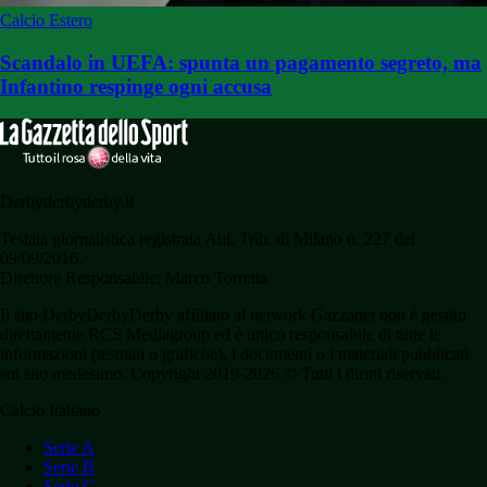
Calcio Estero
Scandalo in UEFA: spunta un pagamento segreto, ma
Infantino respinge ogni accusa
Derbyderbyderby.it
Testata giornalistica registrata Aut. Trib. di Milano n. 227 del
09/09/2016.
Direttore Responsabile: Marco Torretta
Il sito DerbyDerbyDerby affiliato al network Gazzanet non è gestito
direttamente RCS Mediagroup ed è unico responsabile di tutte le
informazioni (testuali o grafiche), i documenti o i materiali pubblicati
sul sito medesimo. Copyright 2019-2026 © Tutti i diritti riservati.
Calcio Italiano
Serie A
Serie B
Serie C