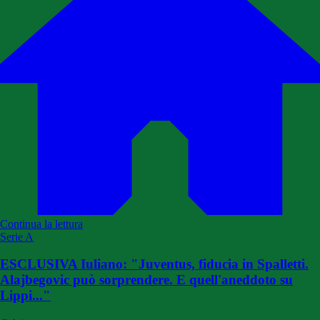
Continua la lettura
Serie A
ESCLUSIVA Iuliano: "Juventus, fiducia in Spalletti.
Alajbegovic può sorprendere. E quell'aneddoto su
Lippi..."