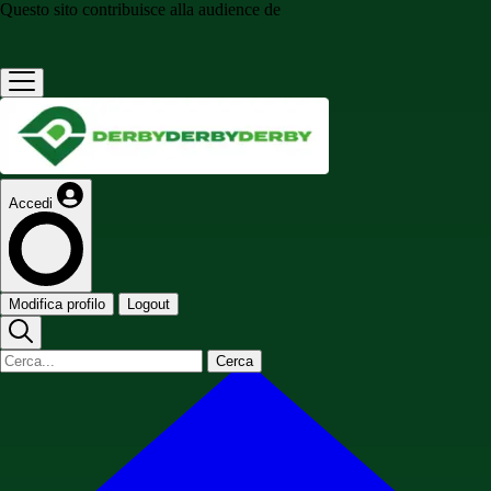
Questo sito contribuisce alla audience de
Accedi
Modifica profilo
Logout
Cerca