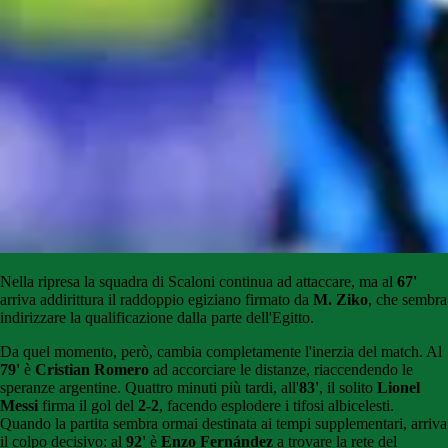
Nella ripresa la squadra di Scaloni continua ad attaccare, ma al
67'
arriva addirittura il raddoppio egiziano firmato da
M. Ziko
, che sembra
indirizzare la qualificazione dalla parte dell'Egitto.
Da quel momento, però, cambia completamente l'inerzia del match. Al
79'
è
Cristian Romero
ad accorciare le distanze, riaccendendo le
speranze argentine. Quattro minuti più tardi, all'
83'
, il solito
Lionel
Messi
firma il gol del
2-2
, facendo esplodere i tifosi albicelesti.
Quando la partita sembra ormai destinata ai tempi supplementari, arriva
il colpo decisivo: al
92'
è
Enzo Fernández
a trovare la rete del