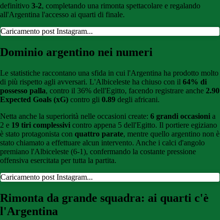
definitivo
3-2
, completando una rimonta spettacolare e regalando
all'Argentina l'accesso ai quarti di finale.
Caricamento post Instagram...
Dominio argentino nei numeri
Le statistiche raccontano una sfida in cui l'Argentina ha prodotto molto
di più rispetto agli avversari. L'Albiceleste ha chiuso con il
64% di
possesso palla
, contro il 36% dell'Egitto, facendo registrare anche
2.90
Expected Goals (xG)
contro gli
0.89
degli africani.
Netta anche la superiorità nelle occasioni create:
6 grandi occasioni
a
2 e
19 tiri complessivi
contro appena 5 dell'Egitto. Il portiere egiziano
è stato protagonista con
quattro parate
, mentre quello argentino non è
stato chiamato a effettuare alcun intervento. Anche i calci d'angolo
premiano l'Albiceleste (6-1), confermando la costante pressione
offensiva esercitata per tutta la partita.
Caricamento post Instagram...
Rimonta da grande squadra: ai quarti c'è
l'Argentina