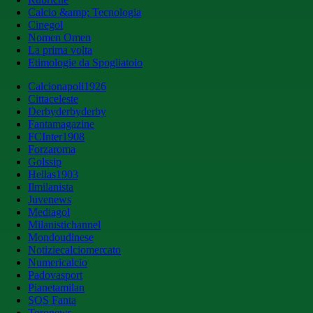
Calcio &amp; Tecnologia
Cinegol
Nomen Omen
La prima volta
Etimologie da Spogliatoio
Calcionapoli1926
Cittaceleste
Derbyderbyderby
Fantamagazine
FCInter1908
Forzaroma
Golssip
Hellas1903
Ilmilanista
Juvenews
Mediagol
Milanistichannel
Mondoudinese
Notiziecalciomercato
Numericalcio
Padovasport
Pianetamilan
SOS Fanta
Toronews