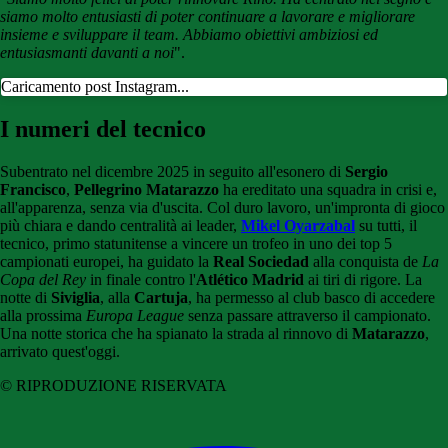
siamo molto entusiasti di poter continuare a lavorare e migliorare
insieme e sviluppare il team. Abbiamo obiettivi ambiziosi ed
entusiasmanti davanti a noi
".
Caricamento post Instagram...
I numeri del tecnico
Subentrato nel dicembre 2025 in seguito all'esonero di
Sergio
Francisco
,
Pellegrino Matarazzo
ha ereditato una squadra in crisi e,
all'apparenza, senza via d'uscita. Col duro lavoro, un'impronta di gioco
più chiara e dando centralità ai leader,
Mikel Oyarzabal
su tutti, il
tecnico, primo statunitense a vincere un trofeo in uno dei top 5
campionati europei, ha guidato la
Real Sociedad
alla conquista de
La
Copa del Rey
in finale contro l'
Atlético Madrid
ai tiri di rigore. La
notte di
Siviglia
, alla
Cartuja
, ha permesso al club basco di accedere
alla prossima
Europa League
senza passare attraverso il campionato.
Una notte storica che ha spianato la strada al rinnovo di
Matarazzo
,
arrivato quest'oggi.
© RIPRODUZIONE RISERVATA