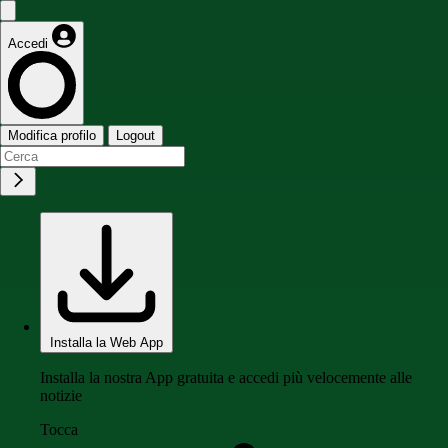
Accedi
Modifica profilo
Logout
Installa la Web App
Installa la nostra App gratuita e accedi più velocemente alle
notizie
Tocca