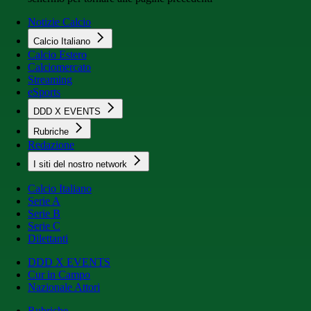
Notizie Calcio
Calcio Italiano
Calcio Estero
Calciomercato
Streaming
eSports
DDD X EVENTS
Rubriche
Redazione
I siti del nostro network
Calcio Italiano
Serie A
Serie B
Serie C
Dilettanti
DDD X EVENTS
Cur in Campo
Nazionale Attori
Rubriche