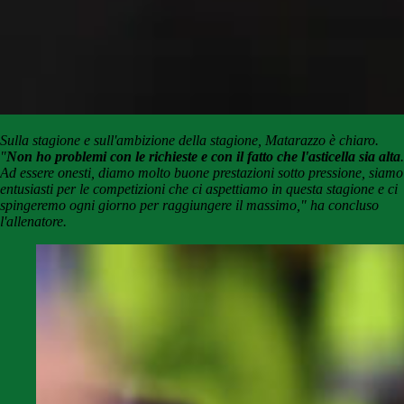
Sulla stagione e sull'ambizione della stagione, Matarazzo è chiaro.
"
Non ho problemi con le richieste e con il fatto che l'asticella sia alta
.
Ad essere onesti, diamo molto buone prestazioni sotto pressione, siamo
entusiasti per le competizioni che ci aspettiamo in questa stagione e ci
spingeremo ogni giorno per raggiungere il massimo," ha concluso
l'allenatore.