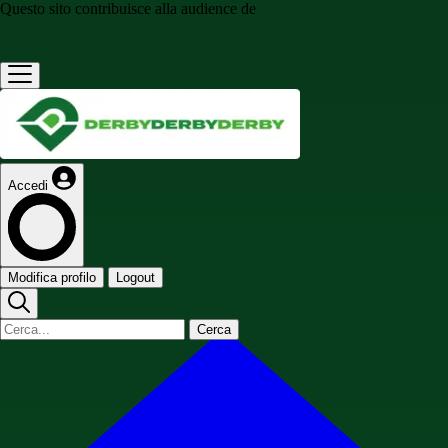
Questo sito contribuisce alla audience de
Accedi
Modifica profilo
Logout
Cerca