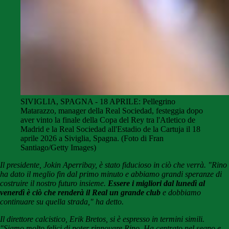
SIVIGLIA, SPAGNA - 18 APRILE: Pellegrino
Matarazzo, manager della Real Sociedad, festeggia dopo
aver vinto la finale della Copa del Rey tra l'Atletico de
Madrid e la Real Sociedad all'Estadio de la Cartuja il 18
aprile 2026 a Siviglia, Spagna. (Foto di Fran
Santiago/Getty Images)
Il presidente, Jokin Aperribay, è stato fiducioso in ciò che verrà. "Rino
ha dato il meglio fin dal primo minuto e abbiamo grandi speranze di
costruire il nostro futuro insieme.
Essere i migliori dal lunedì al
venerdì è ciò che renderà il Real un grande club
e dobbiamo
continuare su quella strada," ha detto.
Il direttore calcistico, Erik Bretos, si è espresso in termini simili.
"Siamo molto felici di poter rinnovare Rino. Ha centrato nel segno e