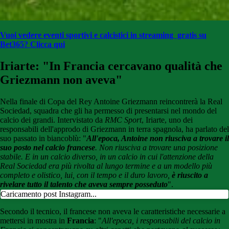
Vuoi vedere eventi sportivi e calcistici in streaming gratis su
Bet365? Clicca qui
Iriarte: "In Francia cercavano qualità che
Griezmann non aveva"
Nella finale di Copa del Rey Antoine Griezmann reincontrerà la Real
Sociedad, squadra che gli ha permesso di presentarsi nel mondo del
calcio dei grandi. Intervistato da
RMC Sport
, Iriarte, uno dei
responsabili dell'approdo di Griezmann in terra spagnola, ha parlato del
suo passato in biancoblù: "
All'epoca, Antoine
non riusciva a trovare il
suo posto nel calcio francese
. Non riusciva a trovare una posizione
stabile. E in un calcio diverso, in un calcio in cui l'attenzione della
Real Sociedad era più rivolta al lungo termine e a un modello più
completo e olistico, lui, con il tempo e il duro lavoro,
è riuscito a
rivelare tutto il talento che aveva sempre posseduto
".
Caricamento post Instagram...
Secondo il tecnico, il francese non aveva le caratteristiche necessarie a
mettersi in mostra in
Francia
: "
All'epoca, i responsabili del calcio in