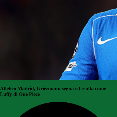
Atletico Madrid, Griezmann segna ed esulta come
Luffy di One Piece