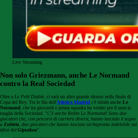
Live Streaming
Non solo Griezmann, anche Le Normand
contro la Real Sociedad
Oltre a
Le Petit Diable
, ci sarà un altro grande ritorno nella finale di
Copa del Rey. Tra le fila dell'
Atletico Madrid
c'è infatti anche
Le
Normand
, che tra giovanili e prima squadra ha vestito per 8 anni la
maglia della Sociedad. "
C'è anche Robin Le Normand
! Sono due
giocatori che, con percorsi di carriera diversi, hanno lasciato il segno
a
Zubieta
, due giocatori che hanno lasciato un'impronta indelebile sui
tifosi del
Gipuzkoa
".