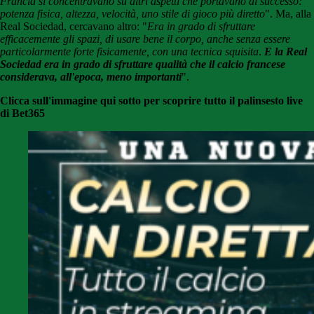
Francia si concentravano su altri aspetti che portavano al successo:
potenza fisica, altezza, velocità, uno stile di gioco più diretto
". Ma, alla
Real Sociedad, cercavano altro: "
Era in grado di sfruttare
efficacemente gli spazi, di usare bene il corpo, anche senza essere
particolarmente forte fisicamente, con una tecnica squisita
.
E la Real
Sociedad era in grado di sfruttare qualità che il calcio francese
considerava, all'epoca, meno importanti
".
Clicca sull'immagine qui sotto per scoprire tutto il palinsesto live
di Bet365