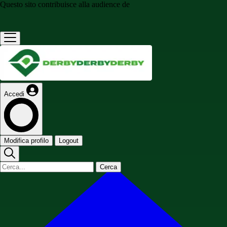
Questo sito contribuisce alla audience de
Accedi
Modifica profilo
Logout
Cerca