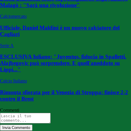
Malagò : "Sarà una rivoluzione"
Calciomercato
Ufficiale, Daniel Maldini è un nuovo calciatore del
Cagliari
Serie A
ESCLUSIVA Iuliano: "Juventus, fiducia in Spalletti.
Alajbegovic può sorprendere. E quell'aneddoto su
Lippi..."
Calcio Italiano
Rimonta sfiorata per il Venezia di Stroppa: finisce 2-2
contro il Brest
Commenti
Invia Commento