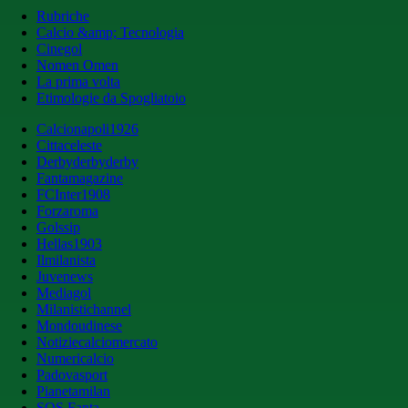
Rubriche
Calcio &amp; Tecnologia
Cinegol
Nomen Omen
La prima volta
Etimologie da Spogliatoio
Calcionapoli1926
Cittaceleste
Derbyderbyderby
Fantamagazine
FCInter1908
Forzaroma
Golssip
Hellas1903
Ilmilanista
Juvenews
Mediagol
Milanistichannel
Mondoudinese
Notiziecalciomercato
Numericalcio
Padovasport
Pianetamilan
SOS Fanta