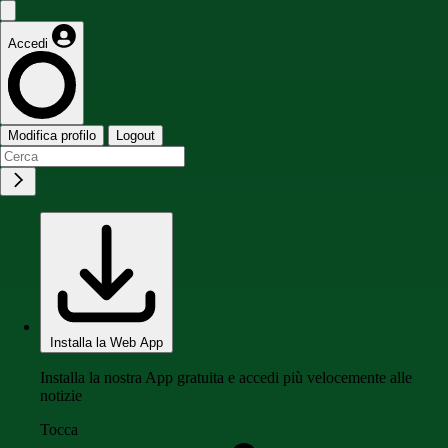
Accedi
Modifica profilo
Logout
Installa la Web App
Installa la nostra App gratuita e accedi più velocemente alle
notizie
Tocca