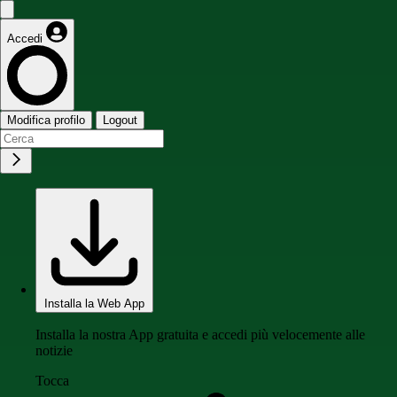
Accedi
Modifica profilo
Logout
Installa la Web App
Installa la nostra App gratuita e accedi più velocemente alle
notizie
Tocca