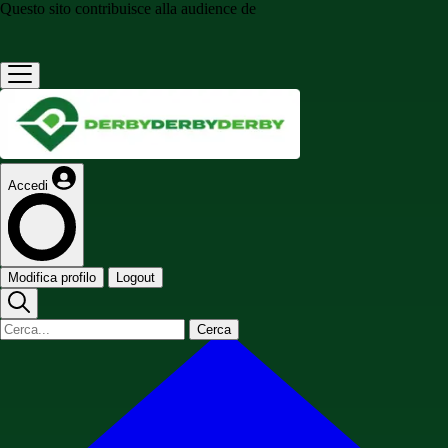
Questo sito contribuisce alla audience de
Accedi
Modifica profilo
Logout
Cerca