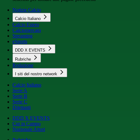
Notizie Calcio
Calcio Italiano
Calcio Estero
Calciomercato
Streaming
eSports
DDD X EVENTS
Rubriche
Redazione
I siti del nostro network
Calcio Italiano
Serie A
Serie B
Serie C
Dilettanti
DDD X EVENTS
Cur in Campo
Nazionale Attori
Rubriche