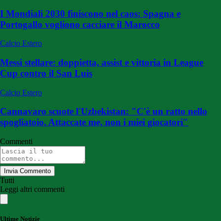
I Mondiali 2030 finiscono nel caos: Spagna e
Portogallo vogliono cacciare il Marocco
Calcio Estero
Messi stellare: doppietta, assist e vittoria in League
Cup contro il San Luis
Calcio Estero
Cannavaro scuote l'Uzbekistan: "C'è un ratto nello
spogliatoio. Attaccate me, non i miei giocatori"
Commenti
Invia Commento
Tutti
Leggi altri commenti
Ultime Notizie