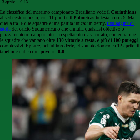
13 aprile - 10:13
La classifica del massimo campionato Brasiliano vede il
Corinthians
al sedicesimo posto, con 11 punti e il
Palmeiras
in testa, con 26. Ma
quella tra le due squadre è una partita unica: un derby,
una pagina di
storia
del calcio Sudamericano che annulla qualsiasi obiettivo o
piazzamento in campionato. Lo spettacolo è assicurato, con entrambe
le squadre che vantano oltre
130 vittorie a testa
, e più di
100 pareggi
complessivi. Eppure, nell'ultimo derby, disputato domenica 12 aprile, il
tabellone indica un "povero"
0-0
.