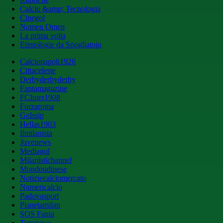
Calcio &amp; Tecnologia
Cinegol
Nomen Omen
La prima volta
Etimologie da Spogliatoio
Calcionapoli1926
Cittaceleste
Derbyderbyderby
Fantamagazine
FCInter1908
Forzaroma
Golssip
Hellas1903
Ilmilanista
Juvenews
Mediagol
Milanistichannel
Mondoudinese
Notiziecalciomercato
Numericalcio
Padovasport
Pianetamilan
SOS Fanta
Toronews