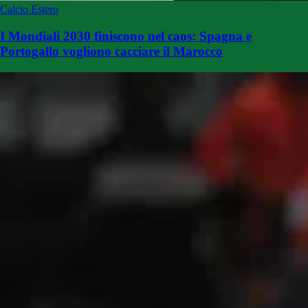
Calcio Estero
I Mondiali 2030 finiscono nel caos: Spagna e
Portogallo vogliono cacciare il Marocco