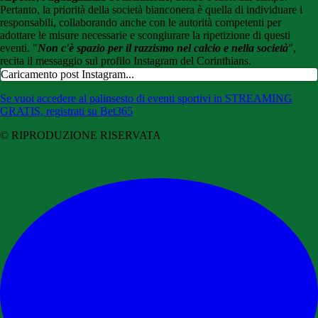
Pertanto, la priorità della società bianconera è quella di individuare i
responsabili, collaborando anche con le autorità competenti per
adottare le misure necessarie e scongiurare la ripetizione di questi
eventi. "
Non c'è spazio per il razzismo nel calcio e nella società
",
recita il messaggio sul profilo Instagram del Corinthians.
Caricamento post Instagram...
Se vuoi accedere al palinsesto di eventi sportivi in STREAMING
GRATIS, registrati su Bet365
© RIPRODUZIONE RISERVATA