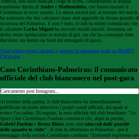
Tuttavia, non sono mancati i colpi di scena, considerando la doppia
espulsione diretta di
Andre
e
Matheuzinho
, che hanno lasciato il
Corinthians in nove uomini. La stessa società poi, al termine del match,
ha sostenuto che due calciatori siano stati aggrediti da alcune guardie di
sicurezza del Palmeiras. E non è tutto, il club ha infatti comunicato che
il calciatore
Carlos Miguel
ha ricevuto insulti razzisti. Insomma, un
derby meno spettacolare in termini di gol, ma che ha comunque fatto
discutere, sia dentro sia fuori dal rettangolo di gioco.
Vuoi vedere eventi calcistici e sportivi in streaming gratis su Bet
365?
Clicca qui
Caos Corinthians-Palmeiras: il comunicato
ufficiale del club bianconero nel post-gara
Caricamento post Instagram...
Al termine della partita, il club bianconero ha immediatamente
pubblicato un posto attraverso i propri canali ufficiali, dal quale si
evince l'accaduto. Di seguito, la nota ufficiale del club brasiliano: "
Lo
Sport Club Corinthians Paulista comunica che, dopo la partita,
Gabriel Paulista
e
Breno Bidon
sono stati
attaccati dalle guardie
della squadra in visita
" -
Il club fa rifermento al Palmeiras
-
poi il
messaggio della società Corinthians continua: "
Entrambi registrano un