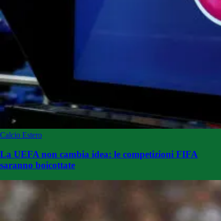
Calcio Estero
La UEFA non cambia idea: le competizioni FIFA
saranno boicottate