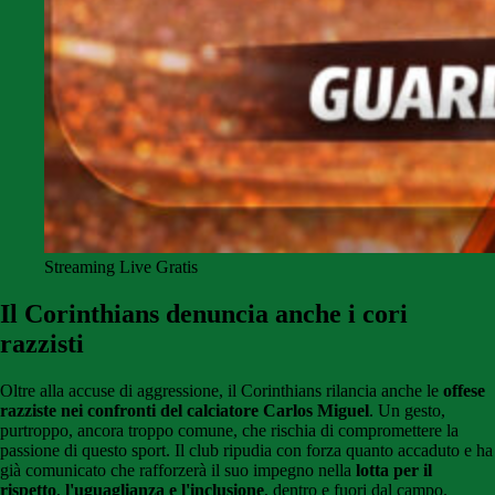
Streaming Live Gratis
Il Corinthians denuncia anche i cori
razzisti
Oltre alla accuse di aggressione, il Corinthians rilancia anche le
offese
razziste nei confronti del calciatore Carlos Miguel
. Un gesto,
purtroppo, ancora troppo comune, che rischia di compromettere la
passione di questo sport. Il club ripudia con forza quanto accaduto e ha
già comunicato che rafforzerà il suo impegno nella
lotta per il
rispetto
,
l'uguaglianza e l'inclusione
, dentro e fuori dal campo.