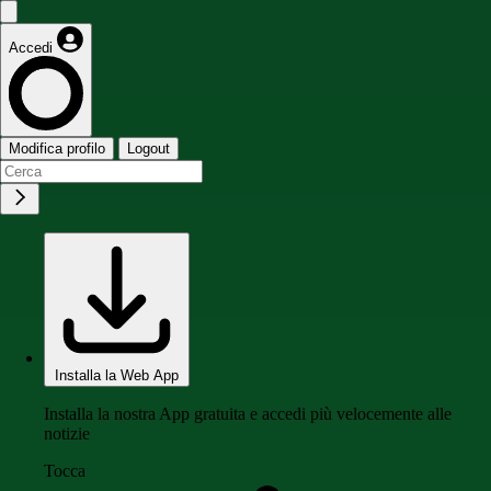
Accedi
Modifica profilo
Logout
Installa la Web App
Installa la nostra App gratuita e accedi più velocemente alle
notizie
Tocca