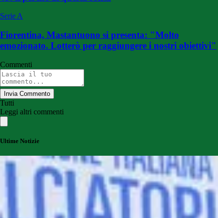
Serie A
Fiorentina, Mastantuono si presenta: "Molto
emozionato. Lotterò per raggiungere i nostri obiettivi"
Commenti
Invia Commento
Tutti
Leggi altri commenti
Ultime Notizie