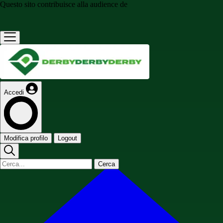
Questo sito contribuisce alla audience de
Accedi
Modifica profilo
Logout
Cerca