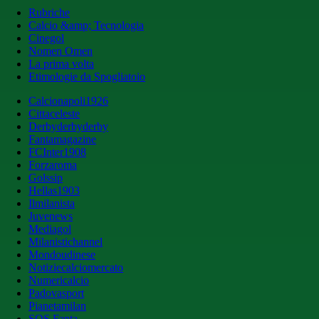
Rubriche
Calcio &amp; Tecnologia
Cinegol
Nomen Omen
La prima volta
Etimologie da Spogliatoio
Calcionapoli1926
Cittaceleste
Derbyderbyderby
Fantamagazine
FCInter1908
Forzaroma
Golssip
Hellas1903
Ilmilanista
Juvenews
Mediagol
Milanistichannel
Mondoudinese
Notiziecalciomercato
Numericalcio
Padovasport
Pianetamilan
SOS Fanta