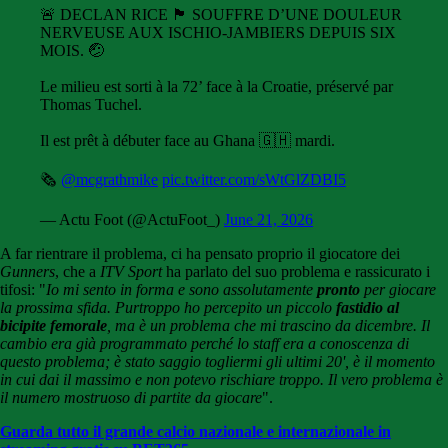
🚨 DECLAN RICE 🏴󠁧󠁢󠁥󠁮󠁧󠁿 SOUFFRE D’UNE DOULEUR
NERVEUSE AUX ISCHIO-JAMBIERS DEPUIS SIX
MOIS. 🤕
Le milieu est sorti à la 72’ face à la Croatie, préservé par
Thomas Tuchel.
Il est prêt à débuter face au Ghana 🇬🇭 mardi.
🗞️
@mcgrathmike
pic.twitter.com/sWtGlZDBI5
— Actu Foot (@ActuFoot_)
June 21, 2026
A far rientrare il problema, ci ha pensato proprio il giocatore dei
Gunners
, che a
ITV Sport
ha parlato del suo problema e rassicurato i
tifosi: "
Io mi sento in forma e sono assolutamente
pronto
per giocare
la prossima sfida. Purtroppo ho percepito un piccolo
fastidio al
bicipite femorale
, ma è un problema che mi trascino da dicembre. Il
cambio era già programmato perché lo staff era a conoscenza di
questo problema; è stato saggio togliermi gli ultimi 20', è il momento
in cui dai il massimo e non potevo rischiare troppo. Il vero problema è
il numero mostruoso di partite da giocare
".
Guarda tutto il grande calcio nazionale e internazionale in