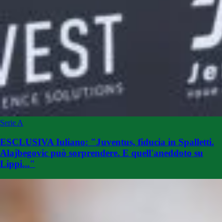
Serie A
ESCLUSIVA Iuliano: "Juventus, fiducia in Spalletti.
Alajbegovic può sorprendere. E quell'aneddoto su
Lippi..."