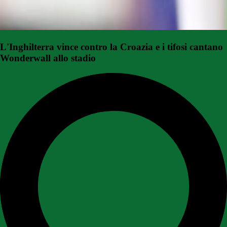
L'Inghilterra vince contro la Croazia e i tifosi cantano
Wonderwall allo stadio