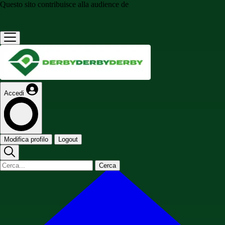
Questo sito contribuisce alla audience de
Accedi
Modifica profilo
Logout
Cerca