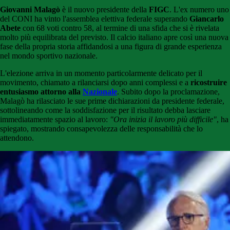
Giovanni Malagò
è il nuovo presidente della
FIGC
. L'ex numero uno
del CONI ha vinto l'assemblea elettiva federale superando
Giancarlo
Abete
con 68 voti contro 58, al termine di una sfida che si è rivelata
molto più equilibrata del previsto. Il calcio italiano apre così una nuova
fase della propria storia affidandosi a una figura di grande esperienza
nel mondo sportivo nazionale.
L'elezione arriva in un momento particolarmente delicato per il
movimento, chiamato a rilanciarsi dopo anni complessi e a
ricostruire
entusiasmo attorno alla
Nazionale
. Subito dopo la proclamazione,
Malagò ha rilasciato le sue prime dichiarazioni da presidente federale,
sottolineando come la soddisfazione per il risultato debba lasciare
immediatamente spazio al lavoro:
"Ora inizia il lavoro più difficile"
, ha
spiegato, mostrando consapevolezza delle responsabilità che lo
attendono.