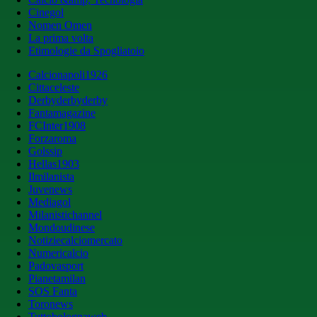
Cinegol
Nomen Omen
La prima volta
Etimologie da Spogliatoio
Calcionapoli1926
Cittaceleste
Derbyderbyderby
Fantamagazine
FCInter1908
Forzaroma
Golssip
Hellas1903
Ilmilanista
Juvenews
Mediagol
Milanistichannel
Mondoudinese
Notiziecalciomercato
Numericalcio
Padovasport
Pianetamilan
SOS Fanta
Toronews
Tuttobolognaweb