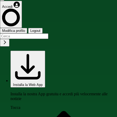
Accedi
Modifica profilo
Logout
Installa la Web App
Installa la nostra App gratuita e accedi più velocemente alle
notizie
Tocca