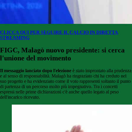
CLICCA QUI PER SEGUIRE IL CALCIO IN DIRETTA
STREAMING
FIGC, Malagò nuovo presidente: si cerca
l'unione del movimento
Il messaggio lanciato dopo l'elezione
è stato improntato alla prudenza
e al senso di responsabilità. Malagò ha ringraziato chi ha creduto nel
suo progetto e ha evidenziato come il voto rappresenti soltanto il punto
di partenza di un percorso molto più impegnativo. Tra i concetti
espressi nelle prime dichiarazioni c'è anche quello legato al peso
dell'incarico ricevuto.