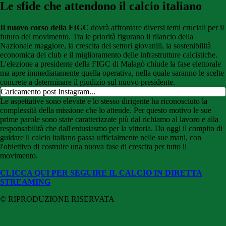
Le sfide che attendono il calcio italiano
Il nuovo corso della FIGC
dovrà affrontare diversi temi cruciali per il
futuro del movimento. Tra le priorità figurano il rilancio della
Nazionale maggiore, la crescita dei settori giovanili, la sostenibilità
economica dei club e il miglioramento delle infrastrutture calcistiche.
L'elezione a presidente della FIGC di Malagò chiude la fase elettorale
ma apre immediatamente quella operativa, nella quale saranno le scelte
concrete a determinare il giudizio sul nuovo presidente.
Caricamento post Instagram...
Le aspettative sono elevate e lo stesso dirigente ha riconosciuto la
complessità della missione che lo attende. Per questo motivo le sue
prime parole sono state caratterizzate più dal richiamo al lavoro e alla
responsabilità che dall'entusiasmo per la vittoria. Da oggi il compito di
guidare il calcio italiano passa ufficialmente nelle sue mani, con
l'obiettivo di costruire una nuova fase di crescita per tutto il
movimento.
CLICCA QUI PER SEGUIRE IL CALCIO IN DIRETTA
STREAMING
© RIPRODUZIONE RISERVATA