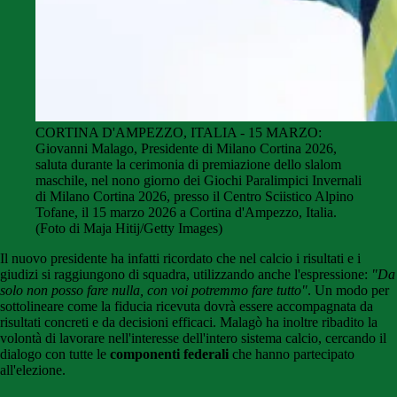
CORTINA D'AMPEZZO, ITALIA - 15 MARZO:
Giovanni Malago, Presidente di Milano Cortina 2026,
saluta durante la cerimonia di premiazione dello slalom
maschile, nel nono giorno dei Giochi Paralimpici Invernali
di Milano Cortina 2026, presso il Centro Sciistico Alpino
Tofane, il 15 marzo 2026 a Cortina d'Ampezzo, Italia.
(Foto di Maja Hitij/Getty Images)
Il nuovo presidente ha infatti ricordato che nel calcio i risultati e i
giudizi si raggiungono di squadra, utilizzando anche l'espressione:
"Da
solo non posso fare nulla, con voi potremmo fare tutto"
. Un modo per
sottolineare come la fiducia ricevuta dovrà essere accompagnata da
risultati concreti e da decisioni efficaci. Malagò ha inoltre ribadito la
volontà di lavorare nell'interesse dell'intero sistema calcio, cercando il
dialogo con tutte le
componenti federali
che hanno partecipato
all'elezione.