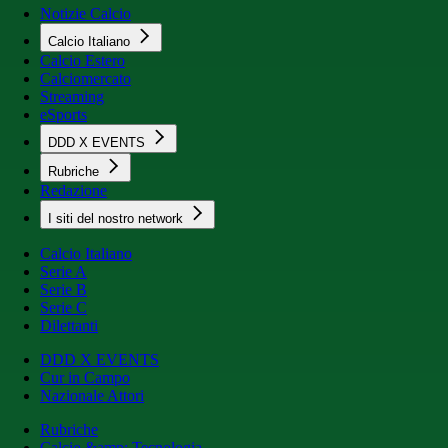
Notizie Calcio
Calcio Italiano
Calcio Estero
Calciomercato
Streaming
eSports
DDD X EVENTS
Rubriche
Redazione
I siti del nostro network
Calcio Italiano
Serie A
Serie B
Serie C
Dilettanti
DDD X EVENTS
Cur in Campo
Nazionale Attori
Rubriche
Calcio &amp; Tecnologia