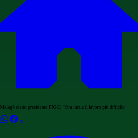
Malagò eletto presidente FIGC: “Ora inizia il lavoro più difficile”