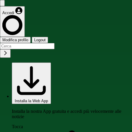
Accedi
Modifica profilo
Logout
Installa la Web App
Installa la nostra App gratuita e accedi più velocemente alle
notizie
Tocca