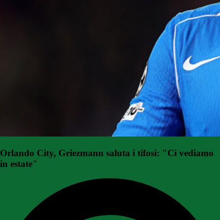
Orlando City, Griezmann saluta i tifosi: "Ci vediamo
in estate"