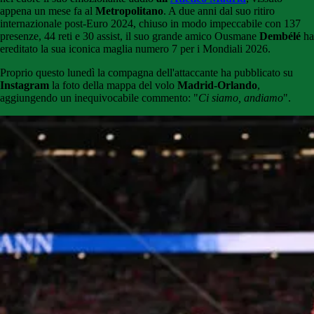
appena un mese fa al
Metropolitano
. A due anni dal suo ritiro
internazionale post-Euro 2024, chiuso in modo impeccabile con 137
presenze, 44 reti e 30 assist, il suo grande amico Ousmane
Dembélé
ha
ereditato la sua iconica maglia numero 7 per i Mondiali 2026.
Proprio questo lunedì la compagna dell'attaccante ha pubblicato su
Instagram
la foto della mappa del volo
Madrid-Orlando
,
aggiungendo un inequivocabile commento: "
Ci siamo, andiamo
".