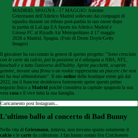
MADRID, SPAGNA - 17 MAGGIO: Antoine
Griezmann dell'Atletico Madrid sollevato dai compagni di
squadra durante un tributo post-partita in suo onore dopo
la partita di LaLiga EA Sports tra Atletico Madrid e
Girona FC al Riyadh Air Metropolitano il 17 maggio
2026 a Madrid, Spagna. (Foto di Denis Doyle/Getty
Images)
Il giocatore ha raccontato la genesi di questo progetto: "
Sono cresciuto
con le carte da calcio, poi la passione si è allargata a NBA, NFL,
baseball e a tutto l'universo dell'hobby. Aprire pacchetti, scoprire
gemme, trovare una firma o un rookie rappresenta un piacere che non
mi ha mai abbandonato
". Il sito
online
della boutique esiste già dal
2022, ma il francese desiderava fortemente aprire questo primo
negozio fisico a
Madrid
poiché considera la capitale spagnola la sua
vera
casa
e lì vive tutta la sua famiglia.
Caricamento post Instagram...
L'ultimo ballo al concerto di Bad Bunny
Nella vita di
Griezmann
, tuttavia, non trovano spazio solamente il
calcio
e le
carte
da collezione. I fan hanno notato l'ex
Colchonero