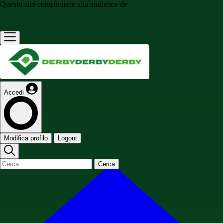
Questo sito contribuisce alla audience de
Accedi
Modifica profilo
Logout
Cerca