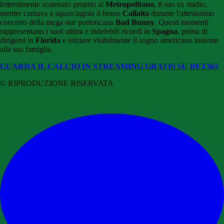
letteralmente scatenato proprio al
Metropolitano
, il suo ex stadio,
mentre cantava a squarciagola il brano
Callaita
durante l'attesissimo
concerto della mega star portoricana
Bad Bunny
. Questi momenti
rappresentano i suoi ultimi e indelebili ricordi in
Spagna
, prima di
dirigersi in
Florida
e iniziare visibilmente il sogno americano insieme
alla sua famiglia.
GUARDA IL CALCIO IN STREAMING GRATIS SU BET365
© RIPRODUZIONE RISERVATA