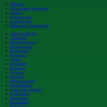
Rubriche
Calcio &amp; Tecnologia
Cinegol
Nomen Omen
La prima volta
Etimologie da Spogliatoio
Calcionapoli1926
Cittaceleste
Derbyderbyderby
Fantamagazine
FCInter1908
Forzaroma
Golssip
Hellas1903
Ilmilanista
Juvenews
Mediagol
Milanistichannel
Mondoudinese
Notiziecalciomercato
Numericalcio
Padovasport
Pianetamilan
SOS Fanta