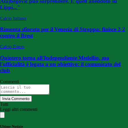
Alajbegovic può sorprendere. E quell'aneddoto su
Lippi..."
Calcio Italiano
Rimonta sfiorata per il Venezia di Stroppa: finisce 2-2
contro il Brest
Calcio Estero
Quintero torna all'Independiente Medellin, ma
l'ufficialità è legata a un obiettivo: il comunicato del
club
Commenti
Invia Commento
Tutti
Leggi altri commenti
Ultime Notizie