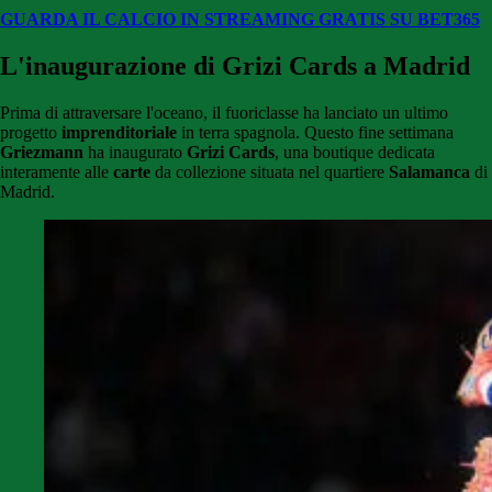
GUARDA IL CALCIO IN STREAMING GRATIS SU BET365
L'inaugurazione di Grizi Cards a Madrid
Prima di attraversare l'oceano, il fuoriclasse ha lanciato un ultimo
progetto
imprenditoriale
in terra spagnola. Questo fine settimana
Griezmann
ha inaugurato
Grizi Cards
, una boutique dedicata
interamente alle
carte
da collezione situata nel quartiere
Salamanca
di
Madrid.