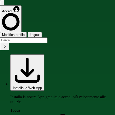
Accedi
Modifica profilo
Logout
Installa la Web App
Installa la nostra App gratuita e accedi più velocemente alle
notizie
Tocca