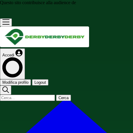
Questo sito contribuisce alla audience de
Accedi
Modifica profilo
Logout
Cerca