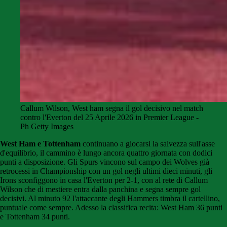
Callum Wilson, West ham segna il gol decisivo nel match
contro l'Everton del 25 Aprile 2026 in Premier League -
Ph Getty Images
West Ham e Tottenham
continuano a giocarsi la salvezza sull'asse
d'equilibrio, il cammino è lungo ancora quattro giornata con dodici
punti a disposizione. Gli Spurs vincono sul campo dei Wolves già
retrocessi in Championship con un gol negli ultimi dieci minuti, gli
Irons sconfiggono in casa l'Everton per 2-1, con al rete di Callum
Wilson che di mestiere entra dalla panchina e segna sempre gol
decisivi. Al minuto 92 l'attaccante degli Hammers timbra il cartellino,
puntuale come sempre. Adesso la classifica recita: West Ham 36 punti
e Tottenham 34 punti.