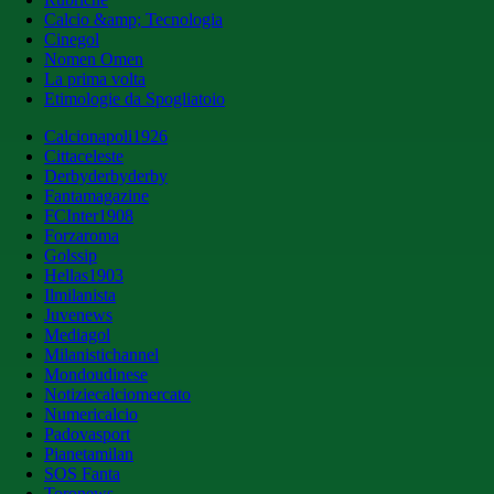
Calcio &amp; Tecnologia
Cinegol
Nomen Omen
La prima volta
Etimologie da Spogliatoio
Calcionapoli1926
Cittaceleste
Derbyderbyderby
Fantamagazine
FCInter1908
Forzaroma
Golssip
Hellas1903
Ilmilanista
Juvenews
Mediagol
Milanistichannel
Mondoudinese
Notiziecalciomercato
Numericalcio
Padovasport
Pianetamilan
SOS Fanta
Toronews