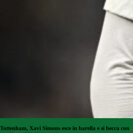
Tottenham, Xavi Simons esce in barella e si becca con