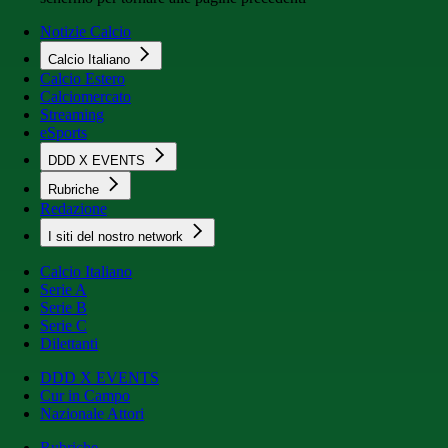
Notizie Calcio
Calcio Italiano
Calcio Estero
Calciomercato
Streaming
eSports
DDD X EVENTS
Rubriche
Redazione
I siti del nostro network
Calcio Italiano
Serie A
Serie B
Serie C
Dilettanti
DDD X EVENTS
Cur in Campo
Nazionale Attori
Rubriche