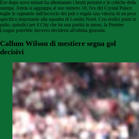
Eze dopo nove minuti ha allontanato i brutti pensieri e le critiche della
stampa. Arteta si aggrappa al suo numero 10, l'ex del Crystal Palace
toglie le ragnatele dall'incrocio dei pali e regala una vittoria di un peso
specifico importante alla squadra di Londra Nord. Con dodici punti in
palio, quindici per il City che ha una partita in meno, la Premier
League potrebbe davvero decidersi all'ultima giornata.
Callum Wilson di mestiere segna gol
decisivi