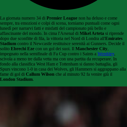
La giornata numero 34 di
Premier League
non ha deluso e come
sempre, tra emozioni e colpi di scena, torniamo puntuali come ogni
lunedì per narrarvi fatti e misfatti del campionato più bello e
affascinante del mondo. In cima l'Arsenal di
Mikel Arteta
si riprende
dopo due sconfitte di fila, la vittoria nel Nord di Londra all'
Emirates
Stadium
contro il Newcastle restituisce serenità ai Gunners. Decide il
solito
Ebrechi Eze
con un gol dei suoi. Il
Manchester City
,
impegnato nella semifinale di Fa Cup contro i Saints a
Wembley
,
scivola a meno tre dalla vetta ma con una partita da recuperare. In
fondo alla classifica West Ham e Tottenham si danno battaglia, gli
Spurs vincono 1-0 in casa dei Wolves, gli Hammers si aggrappano alla
fame di gol di
Callum Wilson
che al minuto 92 fa venire giù il
London Stadium
.