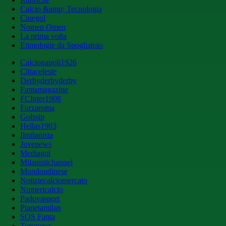
Calcio &amp; Tecnologia
Cinegol
Nomen Omen
La prima volta
Etimologie da Spogliatoio
Calcionapoli1926
Cittaceleste
Derbyderbyderby
Fantamagazine
FCInter1908
Forzaroma
Golssip
Hellas1903
Ilmilanista
Juvenews
Mediagol
Milanistichannel
Mondoudinese
Notiziecalciomercato
Numericalcio
Padovasport
Pianetamilan
SOS Fanta
Toronews