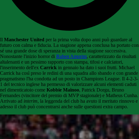
Il
Manchester United
per la prima volta dopo anni può guardare al
futuro con calma e fiducia. La stagione appena conclusa ha portato con
sé una grande dose di speranza in vista della stagione successiva.
Nonostante l'inizio horror di
Ruben Amorim
, caratterizzato da risultati
altalenanti e un pessimo rapporto con stampa, tifosi e calciatori,
l'inserimento dell'ex
Carrick
in gennaio ha dato i suoi frutti. Michael
Carrick ha così preso le redini di una squadra allo sbando e con grande
pragmatismo l'ha condotta ad un posto in Champions League. Il 4-2-3-
1 del tecnico inglese ha permesso di valorizzare alcuni elementi caduti
nel dimenticatoio come
Kobbie Mainoo
, Patrick Dorgu, Bruno
Fernandes (vincitore del premio di MVP stagionale) e Matheus Cunha.
Arrivato ad
interim
, la leggenda del club ha avuto il meritato rinnovo e
adesso il club può concentrarsi anche sulle questioni extra campo.