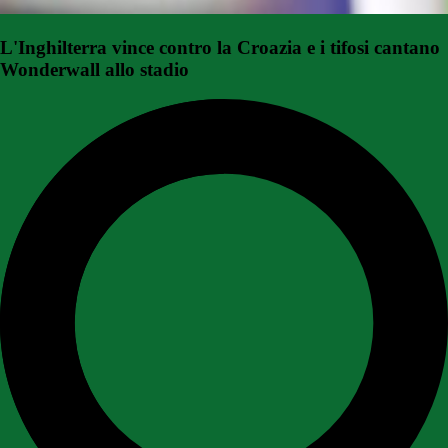
L'Inghilterra vince contro la Croazia e i tifosi cantano
Wonderwall allo stadio