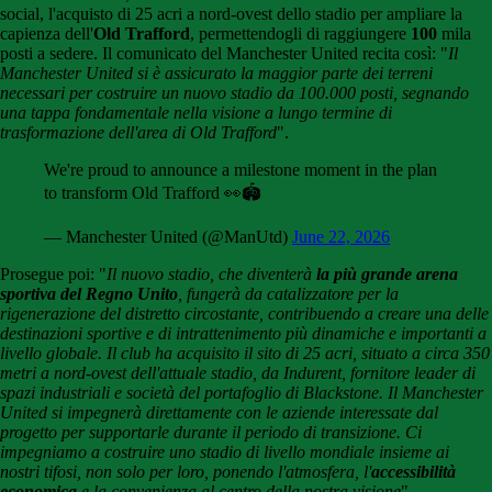
social, l'acquisto di 25 acri a nord-ovest dello stadio per ampliare la
capienza dell'
Old Trafford
, permettendogli di raggiungere
100
mila
posti a sedere. Il comunicato del Manchester United recita così: "
Il
Manchester United si è assicurato la maggior parte dei terreni
necessari per costruire un nuovo stadio da 100.000 posti, segnando
una tappa fondamentale nella visione a lungo termine di
trasformazione dell'area di Old Trafford
".
We're proud to announce a milestone moment in the plan
to transform Old Trafford 👀🏟️
— Manchester United (@ManUtd)
June 22, 2026
Prosegue poi: "
Il nuovo stadio, che diventerà
la più grande arena
sportiva del Regno Unito
, fungerà da catalizzatore per la
rigenerazione del distretto circostante, contribuendo a creare una delle
destinazioni sportive e di intrattenimento più dinamiche e importanti a
livello globale. Il club ha acquisito il sito di 25 acri, situato a circa 350
metri a nord-ovest dell'attuale stadio, da Indurent, fornitore leader di
spazi industriali e società del portafoglio di Blackstone. Il Manchester
United si impegnerà direttamente con le aziende interessate dal
progetto per supportarle durante il periodo di transizione. Ci
impegniamo a costruire uno stadio di livello mondiale insieme ai
nostri tifosi, non solo per loro, ponendo l'atmosfera, l'
accessibilità
economica
e la convenienza al centro della nostra visione
".