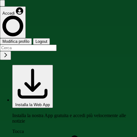
Accedi
Modifica profilo
Logout
Installa la Web App
Installa la nostra App gratuita e accedi più velocemente alle
notizie
Tocca