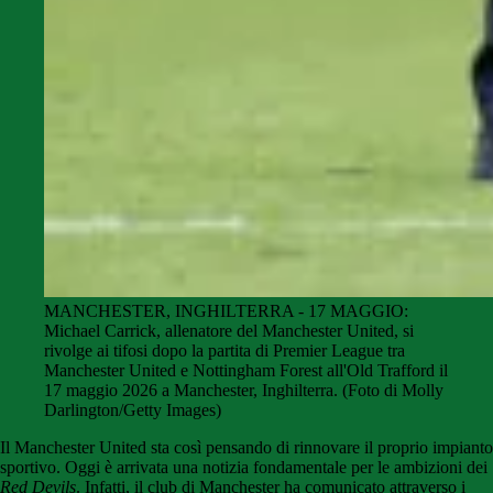
MANCHESTER, INGHILTERRA - 17 MAGGIO:
Michael Carrick, allenatore del Manchester United, si
rivolge ai tifosi dopo la partita di Premier League tra
Manchester United e Nottingham Forest all'Old Trafford il
17 maggio 2026 a Manchester, Inghilterra. (Foto di Molly
Darlington/Getty Images)
Il Manchester United sta così pensando di rinnovare il proprio impianto
sportivo. Oggi è arrivata una notizia fondamentale per le ambizioni dei
Red Devils
. Infatti, il club di Manchester ha comunicato attraverso i