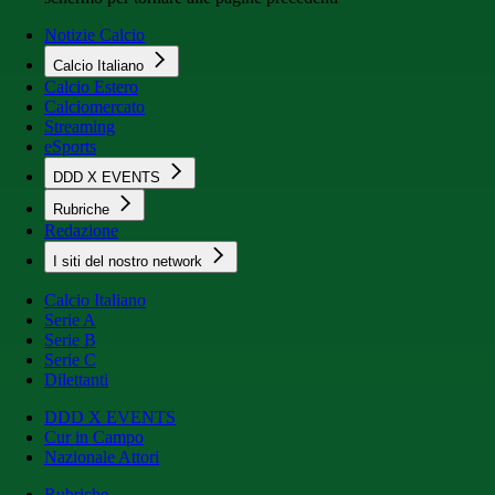
Notizie Calcio
Calcio Italiano
Calcio Estero
Calciomercato
Streaming
eSports
DDD X EVENTS
Rubriche
Redazione
I siti del nostro network
Calcio Italiano
Serie A
Serie B
Serie C
Dilettanti
DDD X EVENTS
Cur in Campo
Nazionale Attori
Rubriche