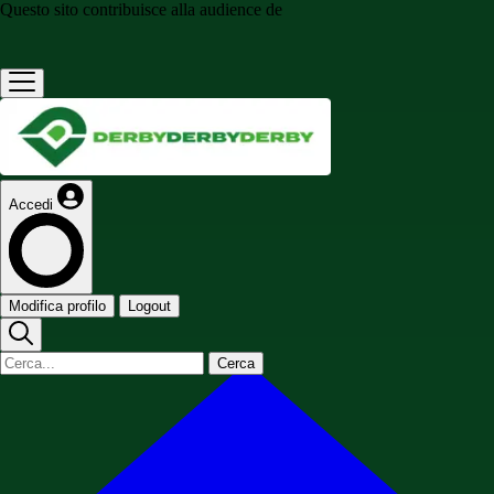
Questo sito contribuisce alla audience de
Accedi
Modifica profilo
Logout
Cerca