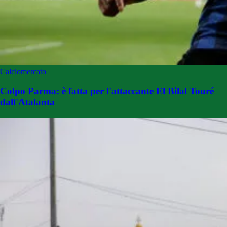
Calciomercato
Colpo Parma: è fatta per l'attaccante El Bilal Touré
dall'Atalanta