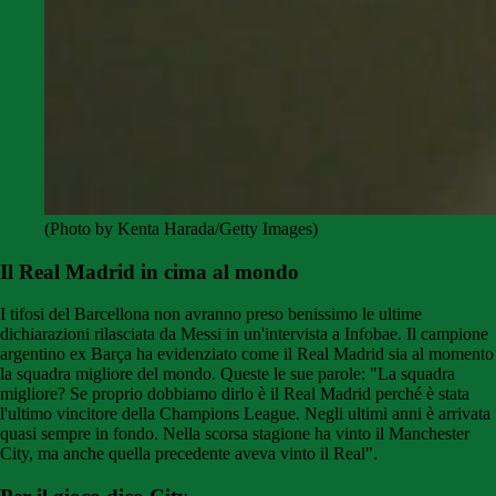
(Photo by Kenta Harada/Getty Images)
Il Real Madrid in cima al mondo
I tifosi del Barcellona non avranno preso benissimo le ultime
dichiarazioni rilasciata da Messi in un'intervista a Infobae. Il campione
argentino ex Barça ha evidenziato come il Real Madrid sia al momento
la squadra migliore del mondo. Queste le sue parole: "La squadra
migliore? Se proprio dobbiamo dirlo è il Real Madrid perché è stata
l'ultimo vincitore della Champions League. Negli ultimi anni è arrivata
quasi sempre in fondo. Nella scorsa stagione ha vinto il Manchester
City, ma anche quella precedente aveva vinto il Real".