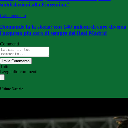
soddisfazioni alla Fiorentina"
Calciomercato
Diomande fa la storia: con 140 milioni di euro diventa
l'acquisto più caro di sempre del Real Madrid
Commenti
Invia Commento
Tutti
Leggi altri commenti
Ultime Notizie