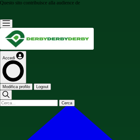
Questo sito contribuisce alla audience de
Accedi
Modifica profilo
Logout
Cerca