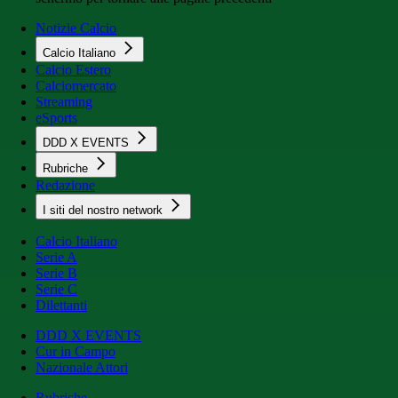
Notizie Calcio
Calcio Italiano
Calcio Estero
Calciomercato
Streaming
eSports
DDD X EVENTS
Rubriche
Redazione
I siti del nostro network
Calcio Italiano
Serie A
Serie B
Serie C
Dilettanti
DDD X EVENTS
Cur in Campo
Nazionale Attori
Rubriche