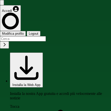
Accedi
Modifica profilo
Logout
Installa la Web App
Installa la nostra App gratuita e accedi più velocemente alle
notizie
Tocca