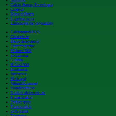
Calcio &amp; Tecnologia
Cinegol
Nomen Omen
La prima volta
Etimologie da Spogliatoio
Calcionapoli1926
Cittaceleste
Derbyderbyderby
Fantamagazine
FCInter1908
Forzaroma
Golssip
Hellas1903
Ilmilanista
Juvenews
Mediagol
Milanistichannel
Mondoudinese
Notiziecalciomercato
Numericalcio
Padovasport
Pianetamilan
SOS Fanta
Toronews