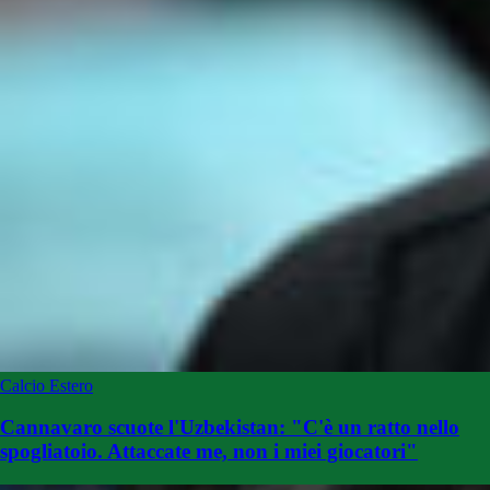
Calcio Estero
Cannavaro scuote l'Uzbekistan: "C'è un ratto nello
spogliatoio. Attaccate me, non i miei giocatori"