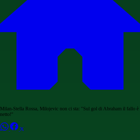
Milan-Stella Rossa, Milojevic non ci sta: "Sul gol di Abraham il fallo è
netto!"