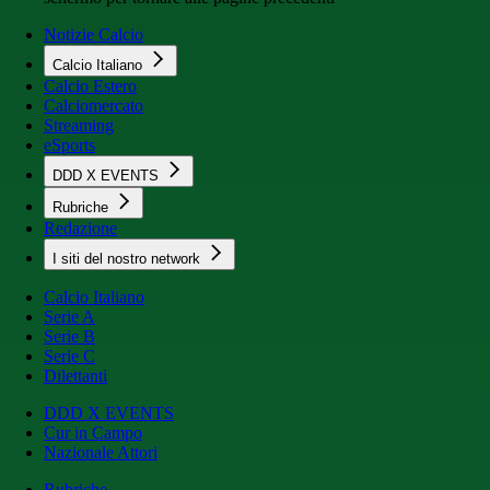
Notizie Calcio
Calcio Italiano
Calcio Estero
Calciomercato
Streaming
eSports
DDD X EVENTS
Rubriche
Redazione
I siti del nostro network
Calcio Italiano
Serie A
Serie B
Serie C
Dilettanti
DDD X EVENTS
Cur in Campo
Nazionale Attori
Rubriche