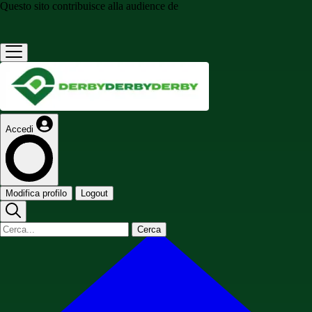
Questo sito contribuisce alla audience de
Accedi
Modifica profilo
Logout
Cerca