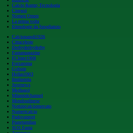
Calcio &amp; Tecnologia
Cinegol
Nomen Omen
La prima volta
Etimologie da Spogliatoio
Calcionapoli1926
Cittaceleste
Derbyderbyderby
Fantamagazine
FCInter1908
Forzaroma
Golssip
Hellas1903
Ilmilanista
Juvenews
Mediagol
Milanistichannel
Mondoudinese
Notiziecalciomercato
Numericalcio
Padovasport
Pianetamilan
SOS Fanta
Toronews