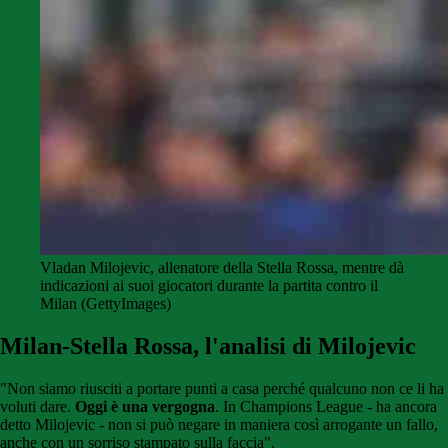
Vladan Milojevic, allenatore della Stella Rossa, mentre dà
indicazioni ai suoi giocatori durante la partita contro il
Milan (GettyImages)
Milan-Stella Rossa, l'analisi di Milojevic
"Non siamo riusciti a portare punti a casa perché qualcuno non ce li ha
voluti dare.
Oggi è una vergogna
. In Champions League - ha ancora
detto Milojevic - non si può negare in maniera così arrogante un fallo,
anche con un sorriso stampato sulla faccia".