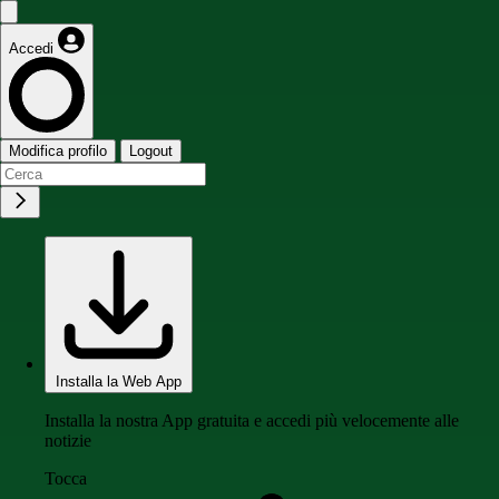
Accedi
Modifica profilo
Logout
Installa la Web App
Installa la nostra App gratuita e accedi più velocemente alle
notizie
Tocca