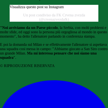
Visualizza questo post su Instagram
Un post condiviso da FK Crvena zvezda
(@crvenazvezdafk)
"Noi arriviamo da un Paese piccolo
, la Serbia, con molti problemi e
molte sfide, ed oggi sono la persona più orgogliosa al mondo in questo
momento", ha detto l'allenatore parlando in conferenza stampa.
E poi la domanda sul Milan e se effettivamente l'allenatore si aspettava
una squadra cosi messa in campo: "Abbiamo giocato a San Siro contro
un grande Milan.
Ma mi interessa pensare che noi siamo una
squadra
".
© RIPRODUZIONE RISERVATA