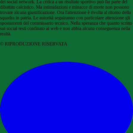
dei social network. La critica a un risultato sportivo può far parte del
dibattito calcistico. Ma intimidazioni e minacce di morte non possono
trovare alcuna giustificazione. Ora l'attenzione è rivolta al ritorno della
squadra in patria. Le autorità seguiranno con particolare attenzione gli
spostamenti del commissario tecnico. Nella speranza che quanto scritto
sui social resti confinato al web e non abbia alcuna conseguenza nella
realtà.
© RIPRODUZIONE RISERVATA