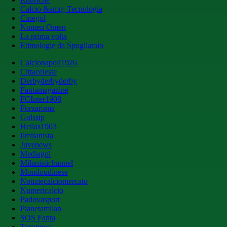
Calcio &amp; Tecnologia
Cinegol
Nomen Omen
La prima volta
Etimologie da Spogliatoio
Calcionapoli1926
Cittaceleste
Derbyderbyderby
Fantamagazine
FCInter1908
Forzaroma
Golssip
Hellas1903
Ilmilanista
Juvenews
Mediagol
Milanistichannel
Mondoudinese
Notiziecalciomercato
Numericalcio
Padovasport
Pianetamilan
SOS Fanta
Toronews