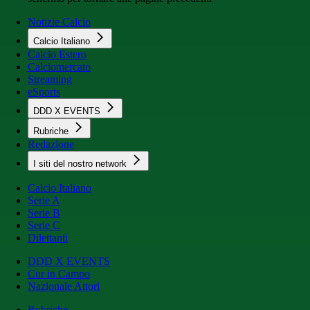
Notizie Calcio
Calcio Italiano
Calcio Estero
Calciomercato
Streaming
eSports
DDD X EVENTS
Rubriche
Redazione
I siti del nostro network
Calcio Italiano
Serie A
Serie B
Serie C
Dilettanti
DDD X EVENTS
Cur in Campo
Nazionale Attori
Rubriche