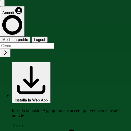
Accedi
Modifica profilo
Logout
Installa la Web App
Installa la nostra App gratuita e accedi più velocemente alle
notizie
Tocca