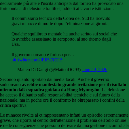
decisamente più alte e l'uscita anticipata dal torneo ha provocato una
forte ondata di delusione tra tifosi, addetti ai lavori e istituzioni.
Il commissario tecnico della Corea del Sud ha ricevuto
gravi minacce di morte dopo l’eliminazione ai gironi.
Qualche squilibrato mentale ha anche scritto sui social che
lo avrebbe assassinato in aeroporto, al suo ritorno dagli
Usa.
Il governo coreano è furioso per…
pic.twitter.com/dPJi5i7OTP
— Matteo Di Gangi (@MatteoDG93)
June 29, 2026
Secondo quanto riportato dai media locali. Anche il governo
sudcoreano
avrebbe manifestato grande irritazione per il risultato
ottenuto dalla squadra guidata da Hong Myung-bo
. La delusione
ha acceso il dibattito sulle responsabilità tecniche e sul futuro della
nazionale, ma in poche ore il confronto ha oltrepassato i confini della
critica sportiva.
Le minacce rivolte al ct rappresentano infatti un episodio estremamente
grave, che riporta al centro dell'attenzione il problema dell'odio online
e delle conseguenze che possono derivare da una gestione incontrollata