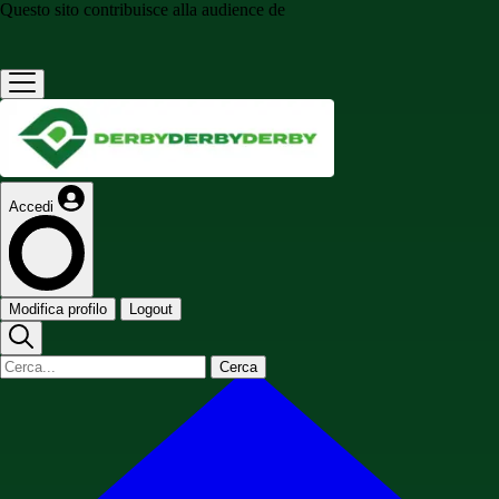
Questo sito contribuisce alla audience de
Accedi
Modifica profilo
Logout
Cerca