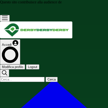
Questo sito contribuisce alla audience de
Accedi
Modifica profilo
Logout
Cerca