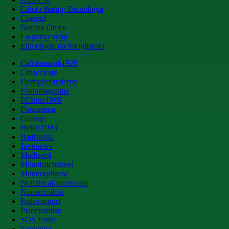
Calcio &amp; Tecnologia
Cinegol
Nomen Omen
La prima volta
Etimologie da Spogliatoio
Calcionapoli1926
Cittaceleste
Derbyderbyderby
Fantamagazine
FCInter1908
Forzaroma
Golssip
Hellas1903
Ilmilanista
Juvenews
Mediagol
Milanistichannel
Mondoudinese
Notiziecalciomercato
Numericalcio
Padovasport
Pianetamilan
SOS Fanta
Toronews