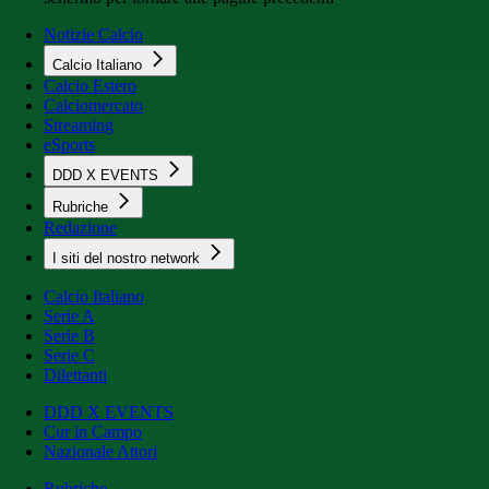
Notizie Calcio
Calcio Italiano
Calcio Estero
Calciomercato
Streaming
eSports
DDD X EVENTS
Rubriche
Redazione
I siti del nostro network
Calcio Italiano
Serie A
Serie B
Serie C
Dilettanti
DDD X EVENTS
Cur in Campo
Nazionale Attori
Rubriche