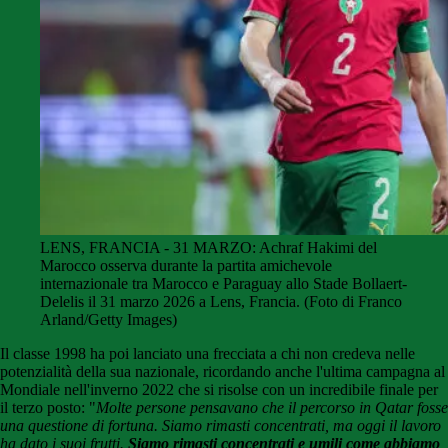
LENS, FRANCIA - 31 MARZO: Achraf Hakimi del
Marocco osserva durante la partita amichevole
internazionale tra Marocco e Paraguay allo Stade Bollaert-
Delelis il 31 marzo 2026 a Lens, Francia. (Foto di Franco
Arland/Getty Images)
Il classe 1998 ha poi lanciato una frecciata a chi non credeva nelle
potenzialità della sua nazionale, ricordando anche l'ultima campagna al
Mondiale nell'inverno 2022 che si risolse con un incredibile finale per
il terzo posto: "
Molte persone pensavano che il percorso in Qatar fosse
una questione di fortuna. Siamo rimasti concentrati, ma oggi il lavoro
ha dato i suoi frutti.
Siamo rimasti concentrati e umili come abbiamo