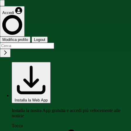
Accedi
Modifica profilo
Logout
Installa la Web App
Installa la nostra App gratuita e accedi più velocemente alle
notizie
Tocca