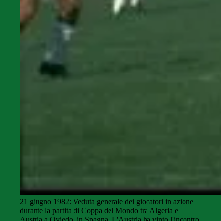
21 giugno 1982: Veduta generale dei giocatori in azione
durante la partita di Coppa del Mondo tra Algeria e
Austria a Oviedo, in Spagna. L'Austria ha vinto l'incontro