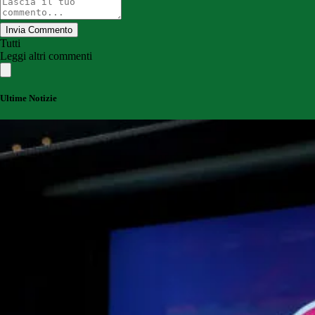
Invia Commento
Tutti
Leggi altri commenti
Ultime Notizie