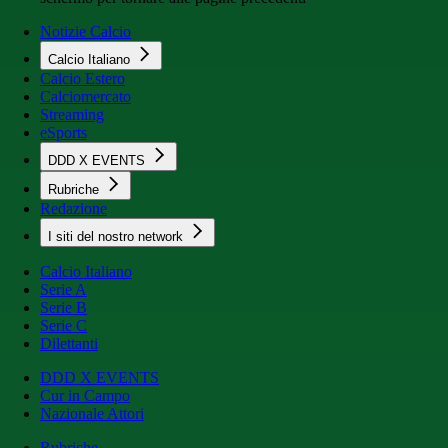
Notizie Calcio
Calcio Italiano
Calcio Estero
Calciomercato
Streaming
eSports
DDD X EVENTS
Rubriche
Redazione
I siti del nostro network
Calcio Italiano
Serie A
Serie B
Serie C
Dilettanti
DDD X EVENTS
Cur in Campo
Nazionale Attori
Rubriche