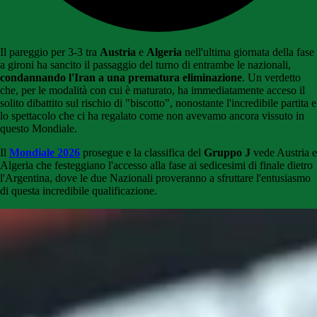
Il pareggio per 3-3 tra
Austria
e
Algeria
nell'ultima giornata della fase
a gironi ha sancito il passaggio del turno di entrambe le nazionali,
condannando l'Iran a una prematura eliminazione
. Un verdetto
che, per le modalità con cui è maturato, ha immediatamente acceso il
solito dibattito sul rischio di "biscotto", nonostante l'incredibile partita e
lo spettacolo che ci ha regalato come non avevamo ancora vissuto in
questo Mondiale.
Il
Mondiale 2026
prosegue e la classifica del
Gruppo J
vede Austria e
Algeria che festeggiano l'accesso alla fase ai sedicesimi di finale dietro
l'Argentina, dove le due Nazionali proveranno a sfruttare l'entusiasmo
di questa incredibile qualificazione.