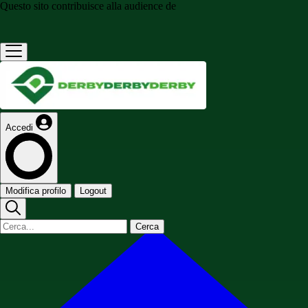
Questo sito contribuisce alla audience de
Accedi
Modifica profilo
Logout
Cerca