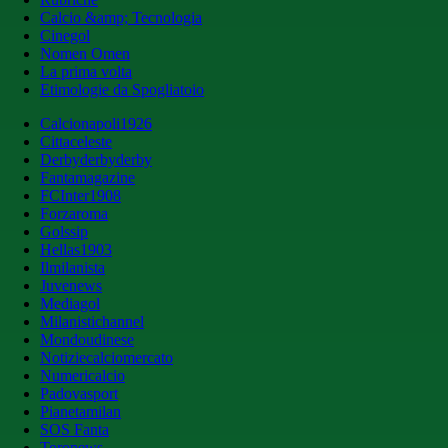
Calcio &amp; Tecnologia
Cinegol
Nomen Omen
La prima volta
Etimologie da Spogliatoio
Calcionapoli1926
Cittaceleste
Derbyderbyderby
Fantamagazine
FCInter1908
Forzaroma
Golssip
Hellas1903
Ilmilanista
Juvenews
Mediagol
Milanistichannel
Mondoudinese
Notiziecalciomercato
Numericalcio
Padovasport
Pianetamilan
SOS Fanta
Toronews