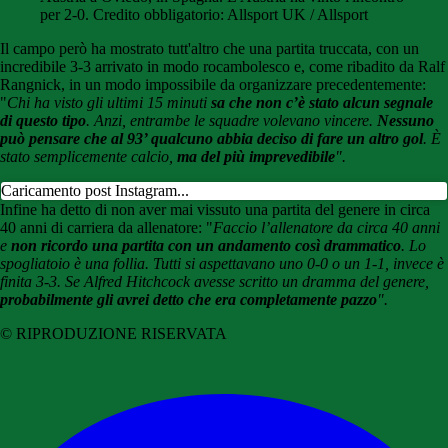
per 2-0. Credito obbligatorio: Allsport UK / Allsport
Il campo però ha mostrato tutt'altro che una partita truccata, con un
incredibile 3-3 arrivato in modo rocambolesco e, come ribadito da Ralf
Rangnick, in un modo impossibile da organizzare precedentemente:
"
Chi ha visto gli ultimi 15 minuti
sa che non c’è stato alcun segnale
di questo tipo
. Anzi, entrambe le squadre volevano vincere.
Nessuno
può pensare che al 93’ qualcuno abbia deciso di fare un altro gol
. È
stato semplicemente calcio,
ma del più imprevedibile
".
Caricamento post Instagram...
Infine ha detto di non aver mai vissuto una partita del genere in circa
40 anni di carriera da allenatore: "
Faccio l’allenatore da circa 40 anni
e
non ricordo una partita con un andamento così drammatico
. Lo
spogliatoio è una follia. Tutti si aspettavano uno 0-0 o un 1-1, invece è
finita 3-3. Se Alfred Hitchcock avesse scritto un dramma del genere,
probabilmente gli avrei detto che era completamente pazzo
".
© RIPRODUZIONE RISERVATA