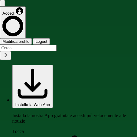
Accedi
Modifica profilo
Logout
Installa la Web App
Installa la nostra App gratuita e accedi più velocemente alle
notizie
Tocca