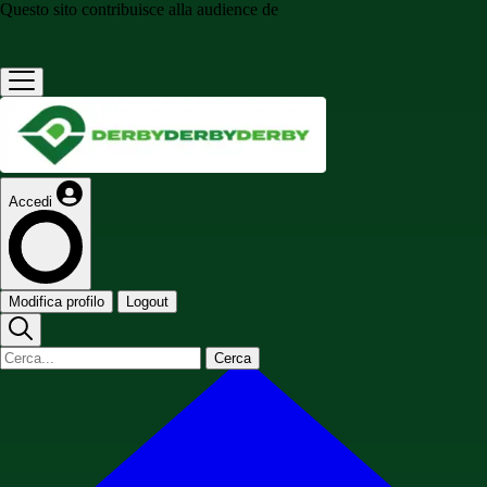
Questo sito contribuisce alla audience de
Accedi
Modifica profilo
Logout
Cerca