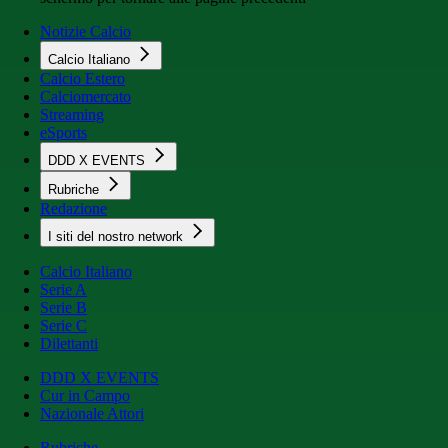
Notizie Calcio
Calcio Italiano
Calcio Estero
Calciomercato
Streaming
eSports
DDD X EVENTS
Rubriche
Redazione
I siti del nostro network
Calcio Italiano
Serie A
Serie B
Serie C
Dilettanti
DDD X EVENTS
Cur in Campo
Nazionale Attori
Rubriche