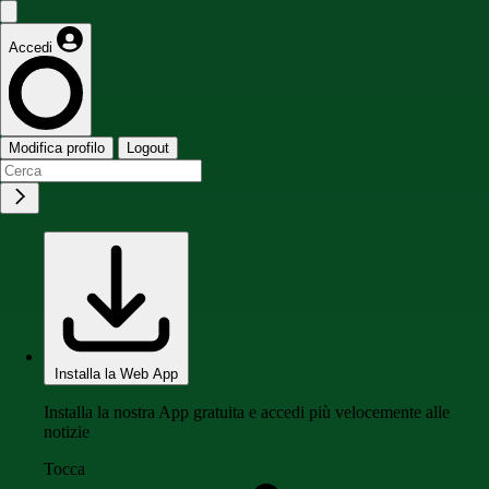
Accedi
Modifica profilo
Logout
Installa la Web App
Installa la nostra App gratuita e accedi più velocemente alle
notizie
Tocca