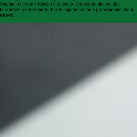
Stephan, che non è riuscito a trattenere l'emozione davanti alle
telecamere, confermando il forte legame umano e professionale che li
unisce
.