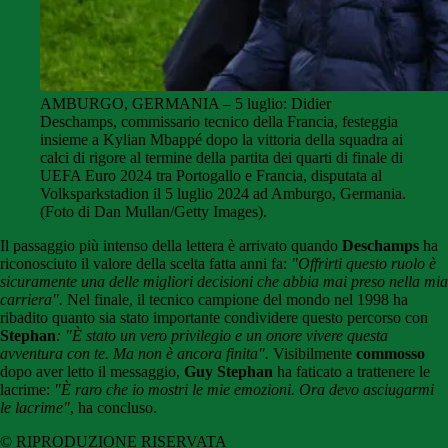
AMBURGO, GERMANIA – 5 luglio: Didier
Deschamps, commissario tecnico della Francia, festeggia
insieme a Kylian Mbappé dopo la vittoria della squadra ai
calci di rigore al termine della partita dei quarti di finale di
UEFA Euro 2024 tra Portogallo e Francia, disputata al
Volksparkstadion il 5 luglio 2024 ad Amburgo, Germania.
(Foto di Dan Mullan/Getty Images).
Il passaggio più intenso della lettera è arrivato quando
Deschamps
ha
riconosciuto il valore della scelta fatta anni fa:
"Offrirti questo ruolo è
sicuramente una delle migliori decisioni che abbia mai preso nella mia
carriera".
Nel finale, il tecnico campione del mondo nel 1998 ha
ribadito quanto sia stato importante condividere questo percorso con
Stephan
: "È stato un vero privilegio e un onore vivere questa
avventura con te. Ma non è ancora finita".
Visibilmente
commosso
dopo aver letto il messaggio,
Guy Stephan
ha faticato a trattenere le
lacrime:
"È raro che io mostri le mie emozioni. Ora devo asciugarmi
le lacrime"
, ha concluso.
© RIPRODUZIONE RISERVATA