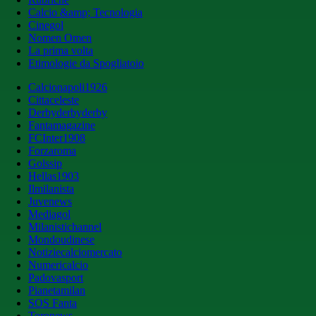
Calcio &amp; Tecnologia
Cinegol
Nomen Omen
La prima volta
Etimologie da Spogliatoio
Calcionapoli1926
Cittaceleste
Derbyderbyderby
Fantamagazine
FCInter1908
Forzaroma
Golssip
Hellas1903
Ilmilanista
Juvenews
Mediagol
Milanistichannel
Mondoudinese
Notiziecalciomercato
Numericalcio
Padovasport
Pianetamilan
SOS Fanta
Toronews