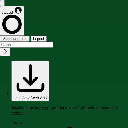
Accedi
Modifica profilo
Logout
Installa la Web App
Installa la nostra App gratuita e accedi più velocemente alle
notizie
Tocca