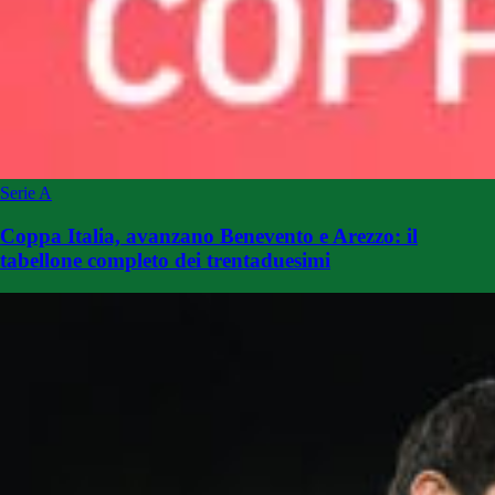
Serie A
Coppa Italia, avanzano Benevento e Arezzo: il
tabellone completo dei trentaduesimi