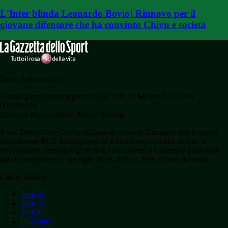
L'Inter blinda Leonardo Bovio! Rinnovo per il
giovane difensore che ha convinto Chivu e società
Derbyderbyderby.it
Testata giornalistica registrata Aut. Trib. di Milano n. 227 del
09/09/2016.
Direttore Responsabile: Marco Torretta
Il sito DerbyDerbyDerby affiliato al network Gazzanet non è gestito
direttamente RCS Mediagroup ed è unico responsabile di tutte le
informazioni (testuali o grafiche), i documenti o i materiali pubblicati
sul sito medesimo. Copyright 2019-2026 © Tutti i diritti riservati.
Calcio Italiano
Serie A
Serie B
Serie C
Dilettanti