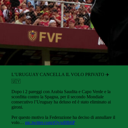
L’URUGUAY CANCELLA IL VOLO PRIVATO ✈️
🇺🇾
Dopo i 2 pareggi con Arabia Saudita e Capo Verde e la
sconfitta contro la Spagna, per il secondo Mondiale
consecutivo l’Uruguay ha deluso ed è stato eliminato ai
gironi.
Per questo motivo la Federazione ha deciso di annullare il
volo…
pic.twitter.com/rQvxd0lh6P