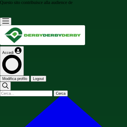
Questo sito contribuisce alla audience de
Accedi
Modifica profilo
Logout
Cerca