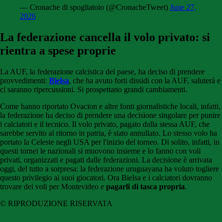
— Cronache di spogliatoio (@CronacheTweet)
June 27,
2026
La federazione cancella il volo privato: si
rientra a spese proprie
La AUF, la federazione calcistica del paese, ha deciso di prendere
provvedimenti:
Bielsa
, che ha avuto forti dissidi con la AUF, saluterà e
ci saranno ripercussioni. Si prospettano grandi cambiamenti.
Come hanno riportato Ovacion e altre fonti giornalistiche locali, infatti,
la federazione ha deciso di prendere una decisione singolare per punire
i calciatori e il tecnico. Il volo privato, pagato dalla stessa AUF, che
sarebbe servito al ritorno in patria, è stato annullato. Lo stesso volo ha
portato la Celeste negli USA per l'inizio del torneo. Di solito, infatti, in
questi tornei le nazionali si muovono insieme e lo fanno con voli
privati, organizzati e pagati dalle federazioni. La decisione è arrivata
oggi, del tutto a sorpresa: la federazione uruguayana ha voluto togliere
questo privilegio ai suoi giocatori. Ora Bielsa e i calciatori dovranno
trovare dei voli per Montevideo e
pagarli di tasca propria
.
© RIPRODUZIONE RISERVATA