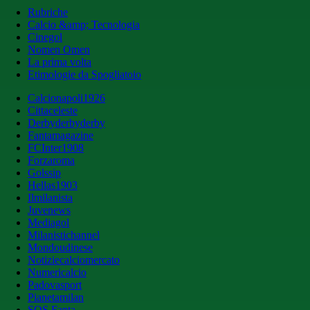
Rubriche
Calcio &amp; Tecnologia
Cinegol
Nomen Omen
La prima volta
Etimologie da Spogliatoio
Calcionapoli1926
Cittaceleste
Derbyderbyderby
Fantamagazine
FCInter1908
Forzaroma
Golssip
Hellas1903
Ilmilanista
Juvenews
Mediagol
Milanistichannel
Mondoudinese
Notiziecalciomercato
Numericalcio
Padovasport
Pianetamilan
SOS Fanta