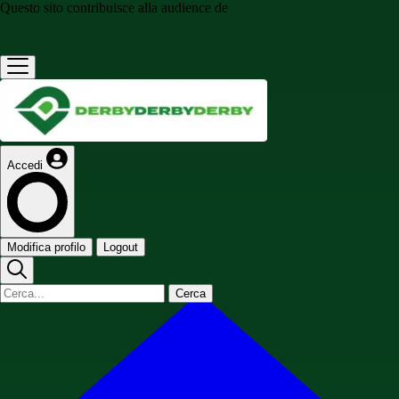
Questo sito contribuisce alla audience de
Accedi
Modifica profilo
Logout
Cerca