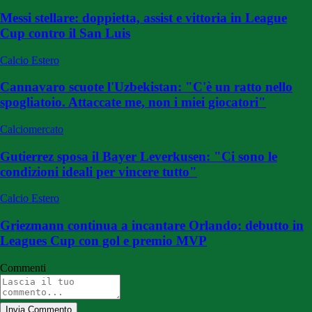
Messi stellare: doppietta, assist e vittoria in League
Cup contro il San Luis
Calcio Estero
Cannavaro scuote l'Uzbekistan: "C'è un ratto nello
spogliatoio. Attaccate me, non i miei giocatori"
Calciomercato
Gutierrez sposa il Bayer Leverkusen: "Ci sono le
condizioni ideali per vincere tutto"
Calcio Estero
Griezmann continua a incantare Orlando: debutto in
Leagues Cup con gol e premio MVP
Commenti
Invia Commento