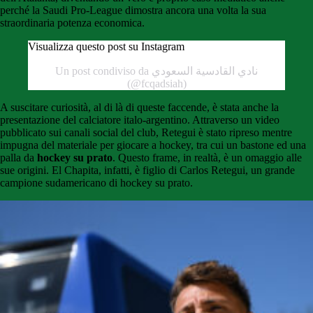
perché la Saudi Pro-League dimostra ancora una volta la sua
straordinaria potenza economica.
Visualizza questo post su Instagram
Un post condiviso da نادي القادسية السعودي
(@fcqadsiah)
A suscitare curiosità, al di là di queste faccende, è stata anche la
presentazione del calciatore italo-argentino. Attraverso un video
pubblicato sui canali social del club, Retegui è stato ripreso mentre
impugna del materiale per giocare a hockey, tra cui un bastone ed una
palla da
hockey su prato
. Questo frame, in realtà, è un omaggio alle
sue origini. El Chapita, infatti, è figlio di Carlos Retegui, un grande
campione sudamericano di hockey su prato.