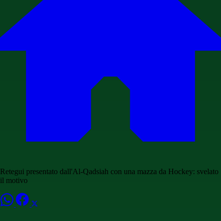
Retegui presentato dall'Al-Qadsiah con una mazza da Hockey: svelato
il motivo