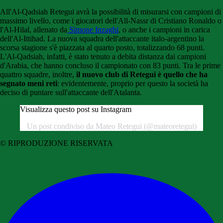
All'Al-Qadsiah Retegui avrà la possibilità di misurarsi con campioni di
massimo livello, come i giocatori dell'All-Nassr di Cristiano Ronaldo o
l'Al-Hilal, allenato da
Simone Inzaghi
, o anche i campioni in carica
dell'Al-Ittihad. La nuova squadra dell'attaccante italo-argentino la
scorsa stagione s'è piazzata al quarto posto, totalizzando 68 punti.
L'Al-Qadsiah, infatti, è stato tenuto a debita distanza dai campioni
d'Arabia, che hanno concluso il campionato con 83 punti. Tra le prime
quattro squadre, inoltre,
il nuovo club di Retegui è quello che ha
segnato meni reti
: evidentemente, proprio per questo la società ha
deciso di puntare sull'attaccante dell'Atalanta.
Visualizza questo post su Instagram
Un post condiviso da Mateo Retegui (@mateoretegui)
© RIPRODUZIONE RISERVATA