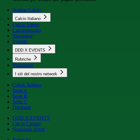
Notizie Calcio
Calcio Italiano
Calcio Estero
Calciomercato
Streaming
eSports
DDD X EVENTS
Rubriche
Redazione
I siti del nostro network
Calcio Italiano
Serie A
Serie B
Serie C
Dilettanti
DDD X EVENTS
Cur in Campo
Nazionale Attori
Rubriche