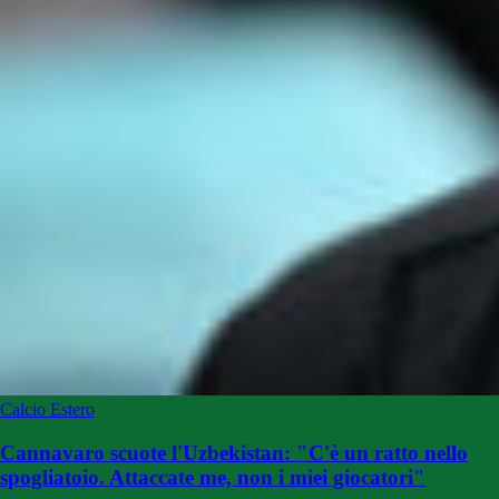
Calcio Estero
Cannavaro scuote l'Uzbekistan: "C'è un ratto nello
spogliatoio. Attaccate me, non i miei giocatori"