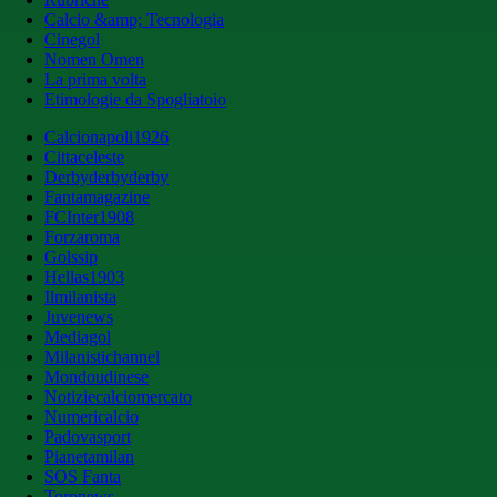
Calcio &amp; Tecnologia
Cinegol
Nomen Omen
La prima volta
Etimologie da Spogliatoio
Calcionapoli1926
Cittaceleste
Derbyderbyderby
Fantamagazine
FCInter1908
Forzaroma
Golssip
Hellas1903
Ilmilanista
Juvenews
Mediagol
Milanistichannel
Mondoudinese
Notiziecalciomercato
Numericalcio
Padovasport
Pianetamilan
SOS Fanta
Toronews