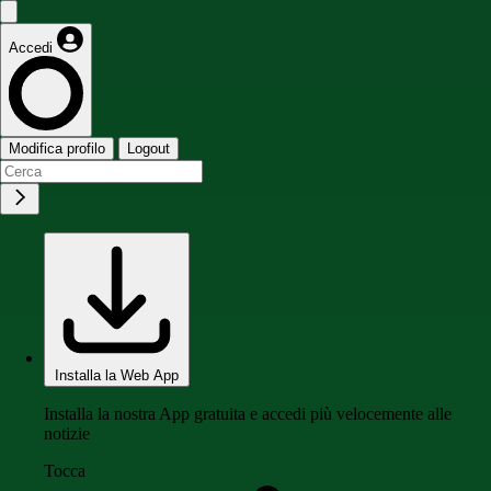
Accedi
Modifica profilo
Logout
Installa la Web App
Installa la nostra App gratuita e accedi più velocemente alle
notizie
Tocca