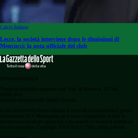
Calcio Italiano
Lecce, la società interviene dopo le dimissioni di
Mencucci: la nota ufficiale del club
Derbyderbyderby.it
Testata giornalistica registrata Aut. Trib. di Milano n. 227 del
09/09/2016.
Direttore Responsabile: Marco Torretta
Il sito DerbyDerbyDerby affiliato al network Gazzanet non è gestito
direttamente RCS Mediagroup ed è unico responsabile di tutte le
informazioni (testuali o grafiche), i documenti o i materiali pubblicati
sul sito medesimo. Copyright 2019-2026 © Tutti i diritti riservati.
Calcio Italiano