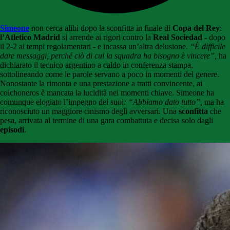
Simeone
non cerca alibi dopo la sconfitta in finale di
Copa del Rey
:
l’Atletico Madrid
si arrende ai rigori contro la
Real Sociedad
- dopo
il 2-2 ai tempi regolamentari
-
e incassa un’altra delusione.
“È difficile
dare messaggi, perché ciò di cui la squadra ha bisogno è vincere”,
ha
dichiarato il tecnico argentino a caldo in conferenza stampa,
sottolineando come le parole servano a poco in momenti del genere.
Nonostante la rimonta e una prestazione a tratti convincente, ai
colchoneros è mancata la lucidità nei momenti chiave. Simeone ha
comunque elogiato l’impegno dei suoi
: “Abbiamo dato tutto”,
ma ha
riconosciuto un maggiore cinismo degli avversari. Una
sconfitta
che
pesa, arrivata al termine di una gara combattuta e decisa solo dagli
episodi
.