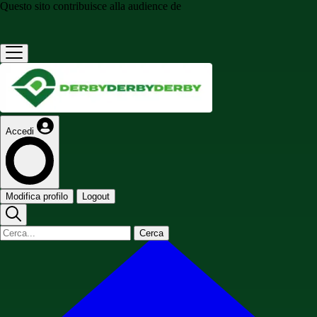
Questo sito contribuisce alla audience de
Accedi
Modifica profilo
Logout
Cerca