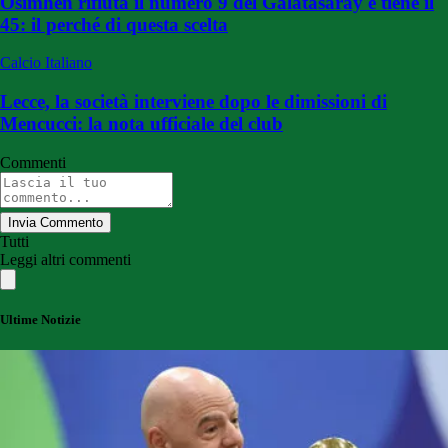
Osimhen rifiuta il numero 9 del Galatasaray e tiene il
45: il perché di questa scelta
Calcio Italiano
Lecce, la società interviene dopo le dimissioni di
Mencucci: la nota ufficiale del club
Commenti
Invia Commento
Tutti
Leggi altri commenti
Ultime Notizie