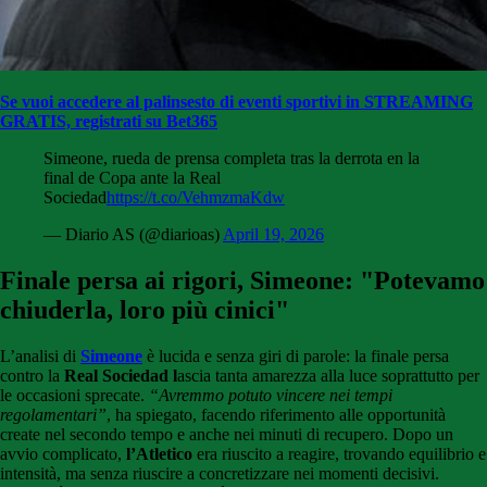
Se vuoi accedere al palinsesto di eventi sportivi in STREAMING
GRATIS, registrati su Bet365
Simeone, rueda de prensa completa tras la derrota en la
final de Copa ante la Real
Sociedad
https://t.co/VehmzmaKdw
— Diario AS (@diarioas)
April 19, 2026
Finale persa ai rigori, Simeone: "Potevamo
chiuderla, loro più cinici"
L’analisi di
Simeone
è lucida e senza giri di parole: la finale persa
contro la
Real Sociedad l
ascia tanta amarezza alla luce soprattutto per
le occasioni sprecate.
“Avremmo potuto vincere nei tempi
regolamentari”
, ha spiegato, facendo riferimento alle opportunità
create nel secondo tempo e anche nei minuti di recupero. Dopo un
avvio complicato,
l’Atletico
era riuscito a reagire, trovando equilibrio e
intensità, ma senza riuscire a concretizzare nei momenti decisivi.