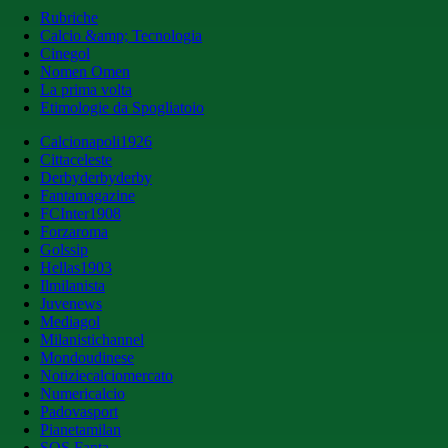
Rubriche
Calcio &amp; Tecnologia
Cinegol
Nomen Omen
La prima volta
Etimologie da Spogliatoio
Calcionapoli1926
Cittaceleste
Derbyderbyderby
Fantamagazine
FCInter1908
Forzaroma
Golssip
Hellas1903
Ilmilanista
Juvenews
Mediagol
Milanistichannel
Mondoudinese
Notiziecalciomercato
Numericalcio
Padovasport
Pianetamilan
SOS Fanta