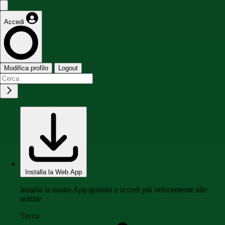
Accedi
Modifica profilo
Logout
Installa la Web App
Installa la nostra App gratuita e accedi più velocemente alle
notizie
Tocca