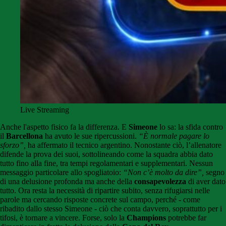
Live Streaming
Anche l'aspetto fisico fa la differenza. E
Simeone
lo sa: la sfida contro
il
Barcellona
ha avuto le sue ripercussioni.
“È normale pagare lo
sforzo”,
ha affermato il tecnico argentino. Nonostante ciò, l’allenatore
difende la prova dei suoi, sottolineando come la squadra abbia dato
tutto fino alla fine, tra tempi regolamentari e supplementari. Nessun
messaggio particolare allo spogliatoio:
“Non c’è molto da dire”,
segno
di una delusione profonda ma anche della
consapevolezza
di aver dato
tutto. Ora resta la necessità di ripartire subito, senza rifugiarsi nelle
parole ma cercando risposte concrete sul campo, perché - come
ribadito dallo stesso Simeone - ciò che conta davvero, soprattutto per i
tifosi, è tornare a vincere. Forse, solo la
Champions
potrebbe far