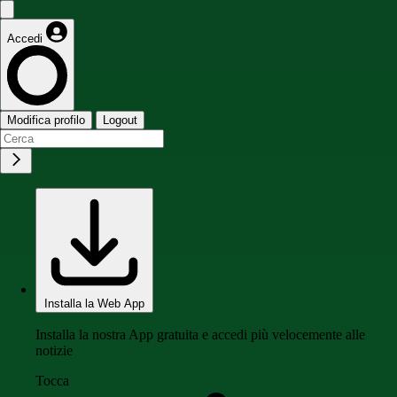
Accedi
Modifica profilo
Logout
Installa la Web App
Installa la nostra App gratuita e accedi più velocemente alle
notizie
Tocca