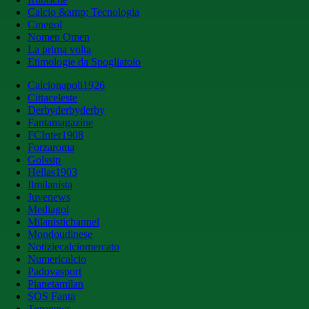
Calcio &amp; Tecnologia
Cinegol
Nomen Omen
La prima volta
Etimologie da Spogliatoio
Calcionapoli1926
Cittaceleste
Derbyderbyderby
Fantamagazine
FCInter1908
Forzaroma
Golssip
Hellas1903
Ilmilanista
Juvenews
Mediagol
Milanistichannel
Mondoudinese
Notiziecalciomercato
Numericalcio
Padovasport
Pianetamilan
SOS Fanta
Toronews