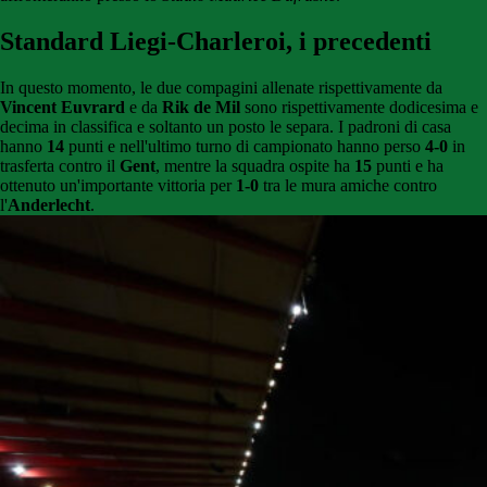
Standard Liegi-Charleroi, i precedenti
In questo momento, le due compagini allenate rispettivamente da
Vincent Euvrard
e da
Rik de Mil
sono rispettivamente dodicesima e
decima in classifica e soltanto un posto le separa. I padroni di casa
hanno
14
punti e nell'ultimo turno di campionato hanno perso
4-0
in
trasferta contro il
Gent
, mentre la squadra ospite ha
15
punti e ha
ottenuto un'importante vittoria per
1-0
tra le mura amiche contro
l'
Anderlecht
.