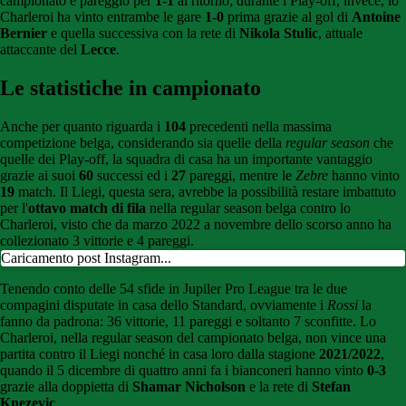
campionato e pareggio per
1-1
al ritorno; durante i Play-off, invece, lo
Charleroi ha vinto entrambe le gare
1-0
prima grazie al gol di
Antoine
Bernier
e quella successiva con la rete di
Nikola Stulic
, attuale
attaccante del
Lecce
.
Le statistiche in campionato
Anche per quanto riguarda i
104
precedenti nella massima
competizione belga, considerando sia quelle della
regular season
che
quelle dei Play-off, la squadra di casa ha un importante vantaggio
grazie ai suoi
60
successi ed i
27
pareggi, mentre le
Zebre
hanno vinto
19
match. Il Liegi, questa sera, avrebbe la possibilità restare imbattuto
per l'
ottavo match di fila
nella regular season belga contro lo
Charleroi, visto che da marzo 2022 a novembre dello scorso anno ha
collezionato 3 vittorie e 4 pareggi.
Caricamento post Instagram...
Tenendo conto delle 54 sfide in Jupiler Pro League tra le due
compagini disputate in casa dello Standard, ovviamente i
Rossi
la
fanno da padrona: 36 vittorie, 11 pareggi e soltanto 7 sconfitte. Lo
Charleroi, nella regular season del campionato belga, non vince una
partita contro il Liegi nonché in casa loro dalla stagione
2021/2022
,
quando il 5 dicembre di quattro anni fa i bianconeri hanno vinto
0-3
grazie alla doppietta di
Shamar Nicholson
e la rete di
Stefan
Knezevic
.