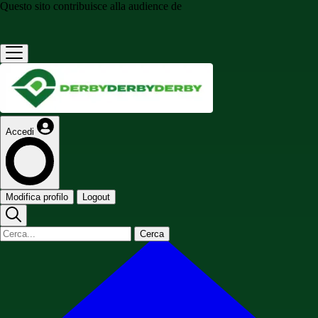
Questo sito contribuisce alla audience de
Accedi
Modifica profilo
Logout
Cerca