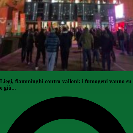
Liegi, fiamminghi contro valloni: i fumogeni vanno su
e giù...