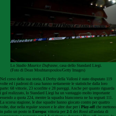
Lo
Stadio Maurice Dufrasne
, casa dello Standard Liegi.
(Foto di Dean Mouhtaropoulos/Getty Images)
Nel corso della sua storia, il Derby della Valloni è stato disputato 119
volte ed i padroni di casa hanno nettamente le statistiche dalla loro
parte: 68 vittorie, 23 sconfitte e 28 pareggi. Anche per quanto riguarda
i gol realizzato, lo Standard Liegi ha un vantaggio molto importante
essendo a quota 224, mentre la squadra bianconera ne ha segnati 111.
La scorsa stagione, le due squadre hanno giocato contro per quattro
volte, due nella
regular season
e le altre due per i
Play-off
che mettono
in palio un posto in
Europa
: vittoria per
2-1
dei
Rossi
all'andata di