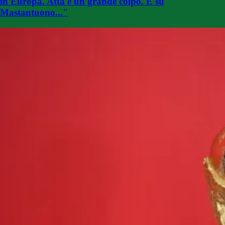
in Europa. Atta è un grande colpo. E su
Mastantuono..."