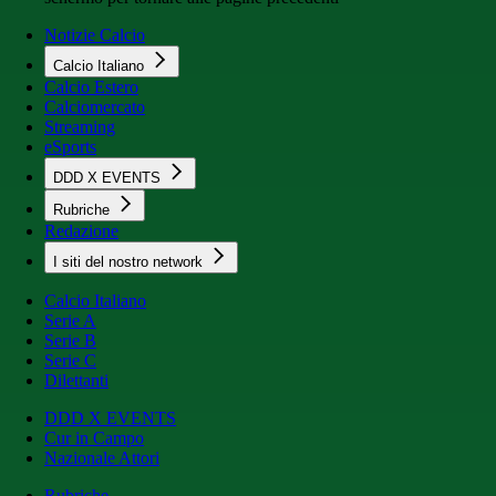
Notizie Calcio
Calcio Italiano
Calcio Estero
Calciomercato
Streaming
eSports
DDD X EVENTS
Rubriche
Redazione
I siti del nostro network
Calcio Italiano
Serie A
Serie B
Serie C
Dilettanti
DDD X EVENTS
Cur in Campo
Nazionale Attori
Rubriche