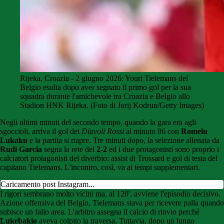
Rijeka, Croazia - 2 giugno 2026: Youri Tielemans del
Belgio esulta dopo aver segnato il primo gol per la sua
squadra durante l'amichevole tra Croazia e Belgio allo
Stadion HNK Rijeka. (Foto di Jurij Kodrun/Getty Images)
Negli ultimi minuti del secondo tempo, quando la gara era agli
sgoccioli, arriva il gol dei
Diavoli Rossi
al minuto 86 con
Romelu
Lukaku
e la partita si riapre. Tre minuti dopo, la selezione allenata da
Rudi Garcia
segna la rete del
2-2
ed i due protagonisti sono proprio i
calciatori protagonisti del diverbio: assist di Trossard e gol di testa del
capitano Tielemans. L'incontro, così, va ai tempi supplementari.
Caricamento post Instagram...
I rigori sembrano molto vicini ma, al 120', avviene l'episodio decisivo.
Azione offensiva del Belgio, Tielemans stava per ricevere palla quando
subisce un fallo area. L'arbitro assegna il calcio di rinvio perché
Lukebakio
aveva colpito la traversa. Tuttavia, dopo un lungo