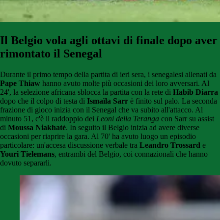
Il Belgio vola agli ottavi di finale dopo aver
rimontato il Senegal
Durante il primo tempo della partita di ieri sera, i senegalesi allenati da
Pape Thiaw
hanno avuto molte più occasioni dei loro avversari. Al
24', la selezione africana sblocca la partita con la rete di
Habib Diarra
dopo che il colpo di testa di
Ismaïla Sarr
è finito sul palo. La seconda
frazione di gioco inizia con il Senegal che va subito all'attacco. Al
minuto 51, c'è il raddoppio dei
Leoni della Teranga
con Sarr su assist
di
Moussa Niakhaté
. In seguito il Belgio inizia ad avere diverse
occasioni per riaprire la gara. Al 70' ha avuto luogo un episodio
particolare: un'accesa discussione verbale tra
Leandro Trossard
e
Youri Tielemans
, entrambi del Belgio, coi connazionali che hanno
dovuto separarli.