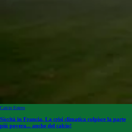
Calcio Estero
Siccità in Francia. La crisi climatica colpisce la parte
più povera... anche del calcio!