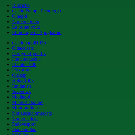
Rubriche
Calcio &amp; Tecnologia
Cinegol
Nomen Omen
La prima volta
Etimologie da Spogliatoio
Calcionapoli1926
Cittaceleste
Derbyderbyderby
Fantamagazine
FCInter1908
Forzaroma
Golssip
Hellas1903
Ilmilanista
Juvenews
Mediagol
Milanistichannel
Mondoudinese
Notiziecalciomercato
Numericalcio
Padovasport
Pianetamilan
SOS Fanta