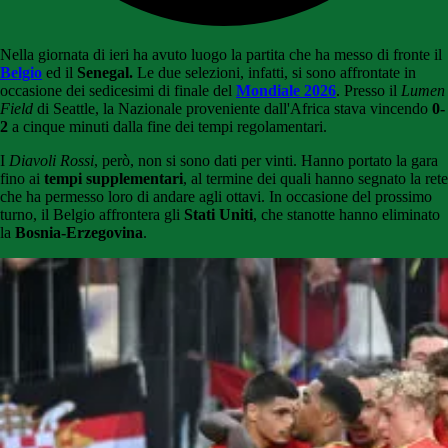
Nella giornata di ieri ha avuto luogo la partita che ha messo di fronte il
Belgio
ed il
Senegal.
Le due selezioni, infatti, si sono affrontate in
occasione dei sedicesimi di finale del
Mondiale 2026
. Presso il
Lumen
Field
di Seattle, la Nazionale proveniente dall'Africa stava vincendo
0-
2
a cinque minuti dalla fine dei tempi regolamentari.
I
Diavoli Rossi
, però, non si sono dati per vinti. Hanno portato la gara
fino ai
tempi supplementari
, al termine dei quali hanno segnato la rete
che ha permesso loro di andare agli ottavi. In occasione del prossimo
turno, il Belgio affrontera gli
Stati Uniti
, che stanotte hanno eliminato
la
Bosnia-Erzegovina
.