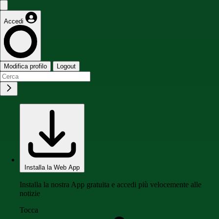
Accedi
Modifica profilo
Logout
Installa la Web App
Installa la nostra App gratuita e accedi più velocemente alle
notizie
Tocca