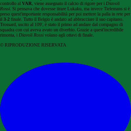
controllo al
VAR
, viene assegnato il calcio di rigore per i
Diavoli
Rossi
. Si pensava che dovesse tirare Lukaku, ma invece Tielemans si è
preso quest'importante responsabilità per poi mettere la palla in rete per
il
3-2
finale. Tutto il Belgio è andato ad abbracciare il suo capitano.
Trossard, uscito al 109', è stato il primo ad andare dal compagno di
squadra con cui aveva avuto un diverbio. Grazie a quest'incredibile
rimonta, i
Diavoli Rossi
volano agli ottavi di finale.
© RIPRODUZIONE RISERVATA