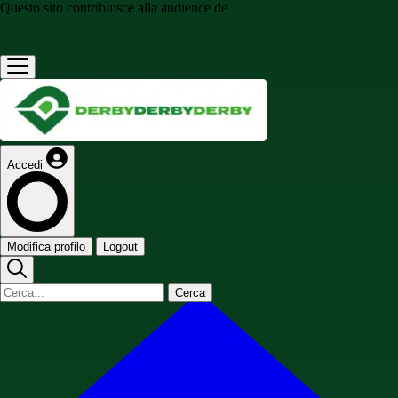
Questo sito contribuisce alla audience de
Accedi
Modifica profilo
Logout
Cerca