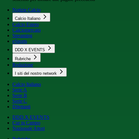
Notizie Calcio
Calcio Italiano
Calcio Estero
Calciomercato
Streaming
eSports
DDD X EVENTS
Rubriche
Redazione
I siti del nostro network
Calcio Italiano
Serie A
Serie B
Serie C
Dilettanti
DDD X EVENTS
Cur in Campo
Nazionale Attori
Rubriche