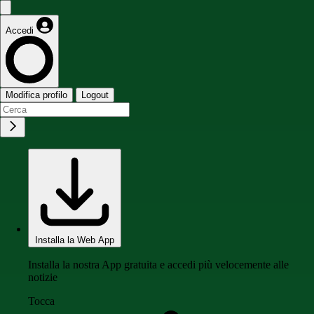
Accedi
Modifica profilo
Logout
Installa la Web App
Installa la nostra App gratuita e accedi più velocemente alle
notizie
Tocca