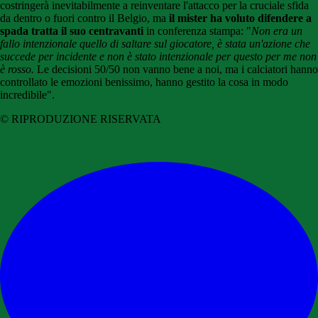
costringerà inevitabilmente a reinventare l'attacco per la cruciale sfida
da dentro o fuori contro il Belgio, ma
il mister ha voluto difendere a
spada tratta il suo centravanti
in conferenza stampa: "
Non era un
fallo intenzionale quello di saltare sul giocatore, è stata un'azione che
succede per incidente e non è stato intenzionale per questo per me non
è rosso.
Le decisioni 50/50 non vanno bene a noi, ma i calciatori hanno
controllato le emozioni benissimo, hanno gestito la cosa in modo
incredibile".
© RIPRODUZIONE RISERVATA