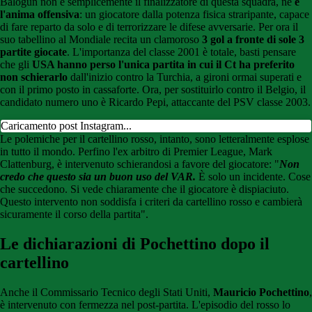
Balogun non è semplicemente il finalizzatore di questa squadra, ne
è
l'anima offensiva
: un giocatore dalla potenza fisica straripante, capace
di fare reparto da solo e di terrorizzare le difese avversarie. Per ora il
suo tabellino al Mondiale recita un clamoroso
3 gol a fronte di sole 3
partite giocate
. L'importanza del classe 2001 è totale, basti pensare
che gli
USA hanno perso l'unica partita in cui il Ct ha preferito
non schierarlo
dall'inizio contro la Turchia, a gironi ormai superati e
con il primo posto in cassaforte. Ora, per sostituirlo contro il Belgio, il
candidato numero uno è Ricardo Pepi, attaccante del PSV classe 2003.
Caricamento post Instagram...
Le polemiche per il cartellino rosso, intanto, sono letteralmente esplose
in tutto il mondo. Perfino l'ex arbitro di Premier League, Mark
Clattenburg, è intervenuto schierandosi a favore del giocatore: "
Non
credo che questo sia un buon uso del VAR.
È solo un incidente. Cose
che succedono. Si vede chiaramente che il giocatore è dispiaciuto.
Questo intervento non soddisfa i criteri da cartellino rosso e cambierà
sicuramente il corso della partita".
Le dichiarazioni di Pochettino dopo il
cartellino
Anche il Commissario Tecnico degli Stati Uniti,
Mauricio Pochettino
,
è intervenuto con fermezza nel post-partita. L'episodio del rosso lo