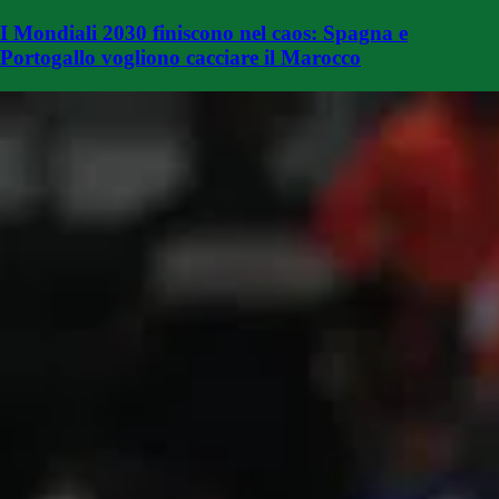
I Mondiali 2030 finiscono nel caos: Spagna e
Portogallo vogliono cacciare il Marocco