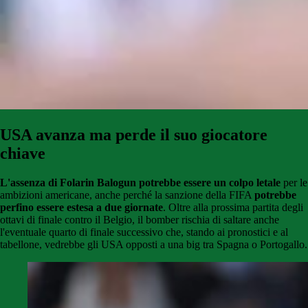
USA avanza ma perde il suo giocatore
chiave
L'assenza di Folarin Balogun potrebbe essere un colpo letale
per le
ambizioni americane, anche perché la sanzione della FIFA
potrebbe
perfino essere estesa a due giornate
. Oltre alla prossima partita degli
ottavi di finale contro il Belgio, il bomber rischia di saltare anche
l'eventuale quarto di finale successivo che, stando ai pronostici e al
tabellone, vedrebbe gli USA opposti a una big tra Spagna o Portogallo.