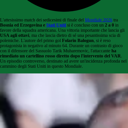
L'attesissimo match dei sedicesimi di finale del
Mondiale 2026
tra
Bosnia ed Erzegovina e
Stati Uniti
si è concluso con un
2 a 0
in
favore della squadra americana. Una vittoria importante che lancia gli
USA agli ottavi
, ma che lascia dietro di sé una pesantissima scia di
polemiche. L'autore del primo gol
Folarin Balogun
, si è reso
protagonista in negativo al minuto 64. Durante un contrasto di gioco
con il difensore del Sassuolo Tarik Muharemovic, l'attaccante
ha
rimediato un cartellino rosso diretto dopo l'intervento del VAR
.
Un episodio controverso, destinato ad avere un'incidenza profonda nel
cammino degli Stati Uniti in questo Mondiale.