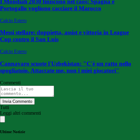
I Mondiali 2030 finiscono nel caos: Spagna e
Portogallo vogliono cacciare il Marocco
Calcio Estero
Messi stellare: doppietta, assist e vittoria in League
Cup contro il San Luis
Calcio Estero
Cannavaro scuote l'Uzbekistan: "C'è un ratto nello
spogliatoio. Attaccate me, non i miei giocatori"
Commenti
Invia Commento
Tutti
Leggi altri commenti
Ultime Notizie