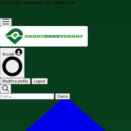
Questo sito contribuisce alla audience de
Accedi
Modifica profilo
Logout
Cerca